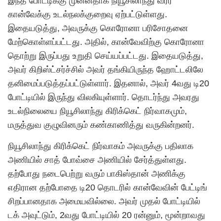
இந்த போட்டிக்கு முன்னதாக நியூசிலாந்து வீரர்
கான்வேக்கு உடல்நலக்குறைவு ஏற்பட்டுள்ளது.
இதையடுத்து, அவருக்கு கொரோனா பரிசோதனை
மேற்கொள்ளப்பட்டது. அதில், கான்வேவிற்கு கொரோனா
தொற்று இருப்பது உறுதி செய்யப்பட்டது. இதையடுத்து,
அவர் கிறிஸ்ட்சர்ச்சில் அவர் தங்கியிருந்த ஹோட்டலிலே
தனிமைப்படுத்தப்பட்டுள்ளார். இதனால், அவர் 4வது டி20
போட்டியில் இருந்து விலகியுள்ளார். தொடர்ந்து அவரது
உடல்நிலையை நியூசிலாந்து கிரிக்கெட் நிர்வாகமும்,
மருத்துவ குழுவினரும் கண்காணித்து வருகின்றனர்.
நியூசிலாந்து கிரிக்கெட் நிர்வாகம் அவருக்கு பதிலாக
அணியில் சாத் போவ்சை அணியில் சேர்த்துள்ளது.
தற்போது நடைபெற்று வரும் பாகிஸ்தான் அணிக்கு
எதிரான தற்போதை டி20 தொடரில் கான்வேவின் பேட்டிங்
சிறப்பானதாக அமையவில்லை. அவர் முதல் போட்டியில்
டக் அவுட்டும், 2வது போட்டியில் 20 ரன்னும், மூன்றாவது