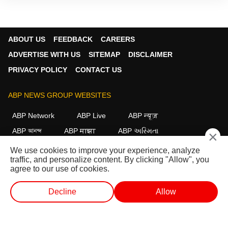
ABOUT US
FEEDBACK
CAREERS
ADVERTISE WITH US
SITEMAP
DISCLAIMER
PRIVACY POLICY
CONTACT US
ABP NEWS GROUP WEBSITES
ABP Network
ABP Live
ABP न्यूज़
ABP আনন্দ
ABP माझा
ABP અસ્મિતા
×
ABP Ganga
ABP ਸਾਂਝਾ
ABP நாடு
ABP దేశం
We use cookies to improve your experience, analyze
traffic, and personalize content. By clicking "Allow", you
FOLLOW US
agree to our use of cookies.
Decline
Allow
This website follows the
DNPA Code of Ethics.
Copyright@2026.
வெப் ஸ்டோரீஸ்
வெப் ஸ்டோரீஸ்
ஷார்ட் வீடியோ
வீடியோக்கள்
All rights reserved.