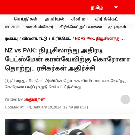
செய்திகள்
அரசியல்
சினிமா
கிரிக்கெட்
வணி
IPL 2026
லைவ் ஸ்கோர்
கிரிக்கெட் அட்டவணை
முடிவுகள்
முகப்பு
விளையாட்டு
கிரிக்கெட்
NZ VS PAK: நியூசிலாந்து
அதிரடி பேட்ஸ்மேன் கான்வேவிற்கு கொரோனா தொற்று..
NZ vs PAK: நியூசிலாந்து அதிரடி
ரசிகர்கள் அதிர்ச்சி
பேட்ஸ்மேன் கான்வேவிற்கு கொரோனா
தொற்று.. ரசிகர்கள் அதிர்ச்சி
நியூசிலாந்து கிரிக்கெட் அணியின் தொடக்க வீரர் டேவன் கான்வேவிற்கு
கொரோனா பாதிப்பு உறுதி செய்யப்பட்டுள்ளது.
Written By :
சுகுமாறன்
Updated at : Fri, January 19,2024, 12:49 pm (IST)