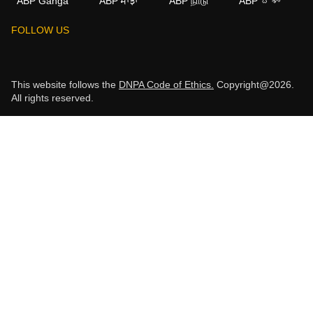
ABP Ganga
ABP ਸਾਂਝਾ
ABP நாடு
ABP దేశం
FOLLOW US
This website follows the
DNPA Code of Ethics.
Copyright@2026.
All rights reserved.