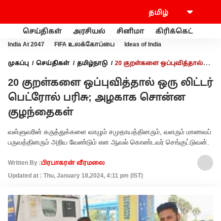
செய்திகள்
அரசியல்
சினிமா
கிரிக்கெட்
வணி
India At 2047
FIFA உலக்கோப்பை
Ideas of India
முகப்பு
செய்திகள்
தமிழ்நாடு
20 குறள்களை ஒப்புவித்தால்
ஒரு லிட்டர் பெட்ரோல் பரிசு; அழகாக சொன்ன குழந்தைகள்
20 குறள்களை ஒப்புவித்தால் ஒரு லிட்டர்
பெட்ரோல் பரிசு; அழகாக சொன்ன
குழந்தைகள்
வள்ளுவரின் கருத்துக்களை வாழும் சமுதாயத்தினரும், வளரும் மாணவப்
பருவத்தினரும் அறிய வேண்டும் என ஆவல் கொண்டவர் செங்குட்டுவன்.
Written By :
பிரபாகரன் வீரமலை
Updated at : Thu, January 18,2024, 4:11 pm (IST)