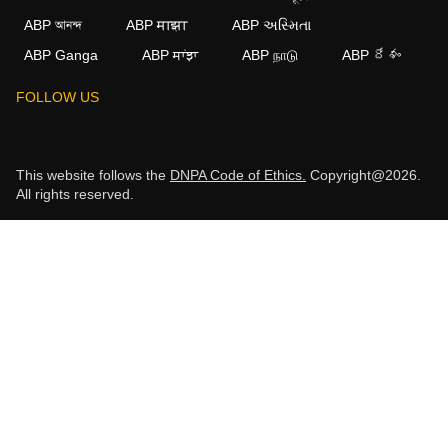
ABP আনন্দ
ABP माझा
ABP અસ્મિતા
ABP Ganga
ABP ਸਾਂਝਾ
ABP நாடு
ABP దేశం
FOLLOW US
This website follows the
DNPA Code of Ethics.
Copyright@2026.
All rights reserved.