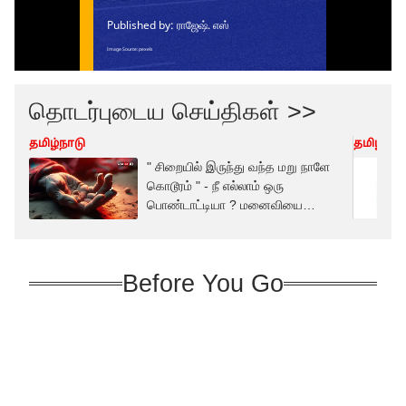
தொடர்புடைய செய்திகள் >>
தமிழ்நாடு
தமிழ்நாட
" சிறையில் இருந்து வந்த மறு நாளே
கொடூரம் " - நீ எல்லாம் ஒரு
பொண்டாட்டியா ? மனைவியை
கொன்ற ரவுடி
Before You Go