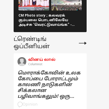
CM Photo story ; கலவரக்
TVK: த.வெ.
கும்பலை பொடனிலேயே
பொதுக்குழு
அடிச்சு ’வெரட்டுவாய்ங்க" -
என்ன பேச
மதுரை ஸ்லாங்கில் முதல்வர் !
தீர்மானங
ட்ரெண்டிங்
ஒப்பீனியன்
வினய் லால்
Columnist
மொராக்கோவின் உலக
கோப்பை போராட்டமும்
காலணி நாடுகளின்
சிக்கலான
பழிவாங்கலும்! ஒரு
பார்வை
Opinion