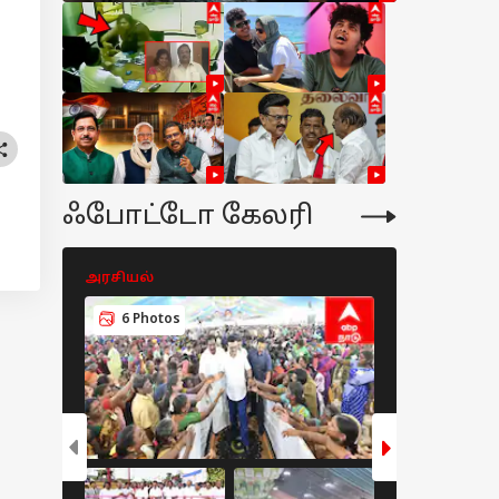
ஃபோட்டோ கேலரி
அரசியல்
அரசியல்
6 Photos
5 Photos