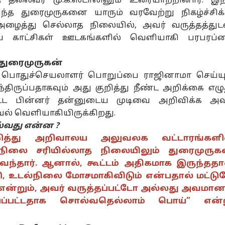
ித் தலைவர் மு.க.ஸ்டாலினும் உரையாற்றினார். இந
வந்த துரைமுருகனை யாரும் வரவேற்று நிகழ்ச்சிக்
 அழைத்து செல்லாத நிலையில், அவர் வருத்தத்துட
னல் கார்னர்
ிய காட்சிகள் ஊடகங்களில் வெளியாகி பரபரப்
துரைமுருகன்
க்கிய கட்டுரைகள்
டாப் ரீல்ஸ்
் பொதுச்செயலாளர் பொறுப்பை ராஜினாமா செய்யு
தியா
தமிழ்நாடு
அரசியல்
அர
ந்திருப்பதாகவும் அது குறித்து நீண்ட அறிக்கை எழு
ட்ட பின்னர் தன்னுடைய முடிவை அறிவிக்க அவ
கவல் வெளியாகியிருக்கிறது.
்வது என்ன ?
றித்து அறிவாலய அலுவலக வட்டாரங்களி
பாடா..!
TN Weather News:
சிஎம் விஜய்
செ
்நிலை சரியில்லாத நிலையிலும் துரைமுருக
லையிலேயே
காற்றழுத்த தாழ்வு
கர்நாடகாவிற்கு வர
பா
க வந்தார். ஆனால், கூட்டம் அதிகமாக இருந்ததா
்பாட்.! 202
சியல்
நிலை..
இந்தியா
வேண்டாம் -
ஜோதிடம்
செ
நி
டு, உடல்நிலை மோசமாகிவிடும் என்பதால் மட்டு
பாய் குறைந்தது
தமிழ்நாட்டில்
டி.கே.சிவக்குமார்
ஜா
லிண்டர் விலை-
இன்று
திடீர் அறிவிப்பு -
உச
் என்றும், அவர் வருத்தப்பட்டோ அல்லது அவமான
ளியான சூப்பர்
வெளுக்கப்போகும்
காரணம் என்ன.?
அத
்பப்பட்டதாக சொல்வதெல்லாம் பொய்” என்
விப்பு
கனமழை.. எங்கு?