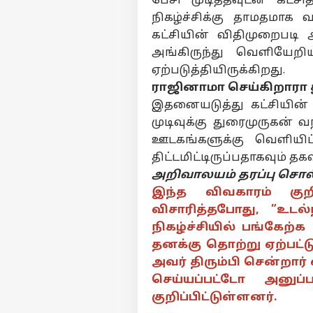
பேசி முடித்தவுடன் கட்ச
நிகழ்ச்சிக்கு தாமதமாக 
கட்சியின் விதிமுறைபடி
பர்ச
அங்கிருந்து வெளியேற
ஏற்படுத்தியிருக்கிறது.
ராஜினாமா செய்கிறாரா 
மு
Hello Guest
இதனையடுத்து கட்சியின
இந்
முடிவுக்கு துரைமுருகன் வ
எங்களிடம்
ஊடகங்களுக்கு வெளியி
விளம்பரம் செய்ய
திட்டமிட்டிருப்பதாகவும் த
சுயவிவரம்
அறிவாலயம் தரப்பு சொல
வேலைவாய்ப்புகள்
இந்த விவகாரம் கு
அப்
தொடர்புகொள்ள
விசாரித்தபோது, ”உடல
கா
நிகழ்ச்சியில் பங்கேற்
கருத்துக்கேட்பு
ஜாக
அர
தனக்கு தொற்று ஏற்பட்
ரூ
தனியுரிமை
சி
கொள்கை
அவர் திரும்பி சென்றார
வெ
செய்யப்பட்டோ அனுப
அறி
குறிப்பிட்டுள்ளனர்.