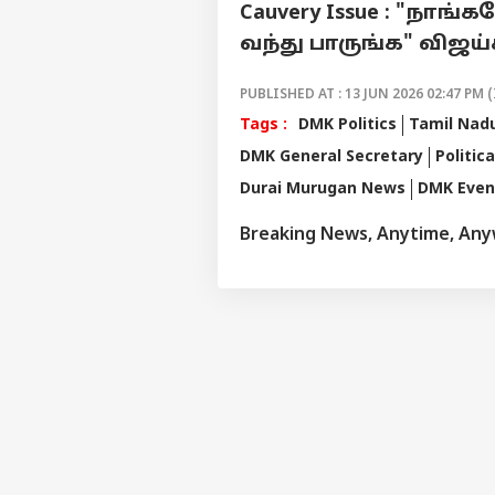
Cauvery Issue : "நாங
வந்து பாருங்க" விஜய்க
PUBLISHED AT : 13 JUN 2026 02:47 PM (
Tags :
DMK Politics
Tamil Nadu
DMK General Secretary
Politic
Durai Murugan News
DMK Even
Breaking News, Anytime, An