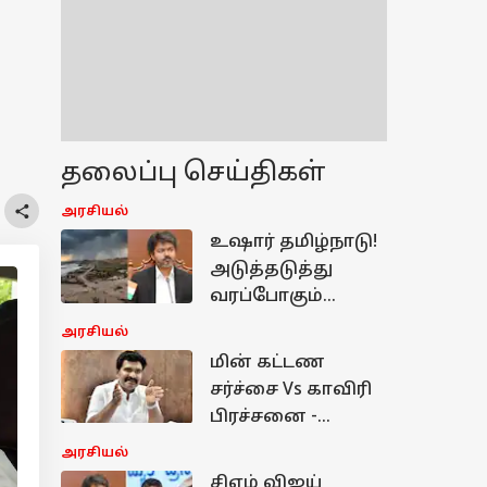
தலைப்பு செய்திகள்
அரசியல்
உஷார் தமிழ்நாடு!
அடுத்தடுத்து
வரப்போகும்
காலநிலை
அரசியல்
மாற்றம்...
மின் கட்டண
உடனடியாக
சர்ச்சை Vs காவிரி
களத்தில்
பிரச்சனை -
இறங்கிய
கர்நாடகா பயணம்
அரசியல்
முதல்வர்!
குறித்து முக்கிய
சிஎம் விஜய்