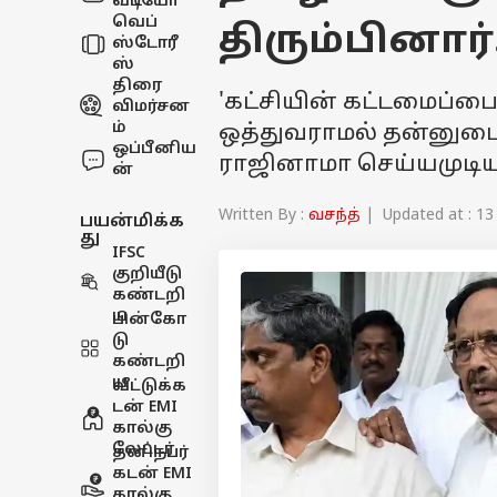
வீடியோ
வெப்
திரும்பினார்
ஸ்டோரீ
ஸ்
திரை
'கட்சியின் கட்டமைப்பை
விமர்சன
ம்
ஒத்துவராமல் தன்னுட
ஒப்பீனிய
ராஜினாமா செய்யமுடியா
ன்
Written By :
வசந்த்
| Updated at : 13 
பயன்மிக்க
து
IFSC
குறியீடு
கண்டறி
ய
பின்கோ
டு
கண்டறி
ய
வீட்டுக்க
டன் EMI
கால்கு
லேட்டர்
தனிநபர்
கடன் EMI
கால்கு