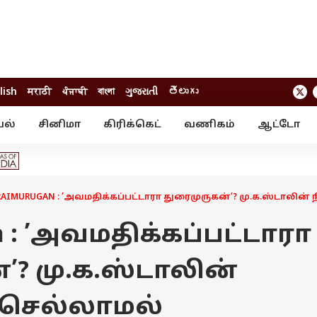
lish
मराठी
ਪੰਜਾਬੀ
বাংলা
ગુજરાતી
తెలుగు
யல்
சினிமா
கிரிக்கெட்
வணிகம்
ஆட்டோ
் ஸ்டோரீஸ்
வேலைவாய்ப்பு
க்ரைம்
ில்நுட்பம்
வீடியோ
ஃபோட்டோ கேல
AIMURUGAN : ’அவமதிக்கப்பட்டாரா துரைமுருகன்’? மு.க.ஸ்டாலின் நி
n : ’அவமதிக்கப்பட்டாரா
’? மு.க.ஸ்டாலின்
ு செல்லாமல்