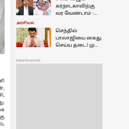
தகவல் சொன்ன
கர்நாடகாவிற்கு
CTR நிர்மல்
வர வேண்டாம் -
டி.கே.சிவக்குமார்
அரசியல்
திடீர் அறிவிப்பு -
செந்தில்
காரணம் என்ன.?
பாலாஜியை கைது
செய்ய தடை.! முன்
ஜாமின் வழங்கி
உச்சநீதிமன்றம்
Advertisement
அதிரடி உத்தரவு
ணி
்,
ி,
ு.
்க
கு
்,