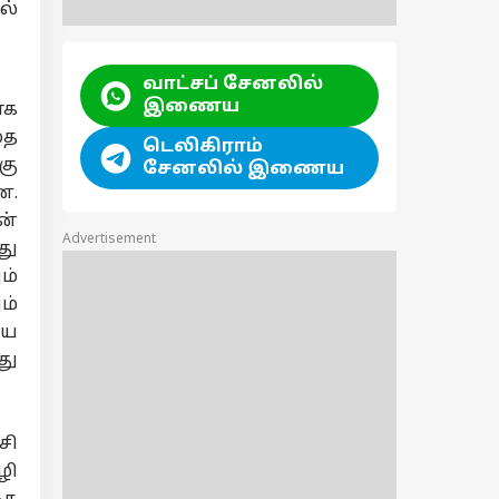
ல்
வாட்சப் சேனலில்
இணைய
ாக
தை
டெலிகிராம்
கு
சேனலில் இணைய
ன.
ன்
Advertisement
து
ம்
ம்
்ய
து
சி
ழி