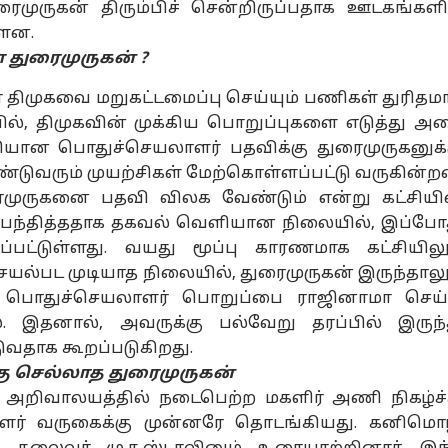
ைமுருகன் திரும்பிச் சென்றிருப்பதாக ஊடகங்களி
்ளன.
ா துரைமுருகன் ?
ர் திமுகவை மறுகட்டமைப்பு செய்யும் பணிகள் துரிதம
ல், திமுகவின் முக்கிய பொறுப்புகளை எடுத்து அ
வியான பொதுச்செயலாளர் பதவிக்கு துரைமுருகனுக்
டுவரும் முயற்சிகள் மேற்கொள்ளப்பட்டு வருகின்ற
ுரைமுருகனை பதவி விலக வேண்டும் என்று கட்சியி
ிர்பந்தித்ததாக தகவல் வெளியான நிலையில், இப்போ
ிடப்பட்டுள்ளது. வயது மூப்பு காரணமாக கட்சியிலு
ெயல்பட முடியாத நிலையில், துரைமுருகன் இருந்தாலு
ு பொதுச்செயலாளர் பொறுப்பை ராஜினாமா செய
 இதனால், அவருக்கு பல்வேறு தரப்பில் இருந்
ுவதாக கூறப்படுகிறது.
்கு செல்லாத துரைமுருகன்
 அறிவாலயத்தில் நடைபெற்ற மகளிர் அணி நிகழ்ச்
ாளர் வருகைக்கு முன்னரே தொடங்கியது. கனிமொ