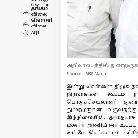
லேட்டர்
தங்கம்
விலை
வெள்ளி
விலை
AQI
அறிவாலயத்தில் துரைமுருகன
Source : ABP Nadu
இன்று சென்னை திமுக 
நிர்வாகிகள் கூட்டம்
பொதுச்செயலாளர் துரைமு
துரைமுருகன் வருவதற்க
இந்நிலையில், தாமதமா
மகளிர் அணியினர் உட்பட ய
உள்ளே செல்லாமல், கட்சித