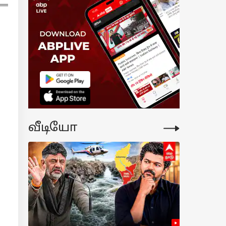
்றே கடைசி..!
ுமான வரி
க்கல்
ய்யாவிட்டால்
5000 அபராதம் -
டுதல் அவகாசம்
ருக்கு?
வீடியோ