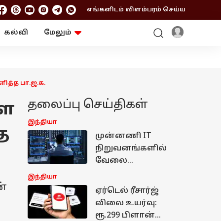
எங்களிடம் விளம்பரம் செய்ய
கல்வி
மேலும்
ஆன்மிகம்
ஆட்டோ
ரி
ட்ரெண்டிங்
சுற்றுலா
ளித்த பா.ஜ.க.
தலைப்பு செய்திகள்
ளை
இந்தியா
த
முன்னணி IT
நிறுவனங்களில்
வேலை
வேண்டுமா? இந்த
இந்தியா
4 திறன்களை
ன்
ஏர்டெல் ரீசார்ஜ்
இப்போதே
விலை உயர்வு:
கற்றுக்கொள்ளுங்
ரூ.299 பிளான்