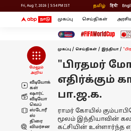
தமிழ்
हिंदी
Engl
Fri, Aug 7, 2026 | 5:54 PM IST
முகப்பு
செய்திகள்
அரசி
செய்திகள்
கல்வி
வெப
தஞ்சாவூர்
தமிழ்நாடு
பிக் பாஸ் தமிழ்
அரசியல்
திரை விமர்சனம்
நெல்லை
சென்னை
தொலைக்காட்சி
லைப்ஸ்டைல்
தொழ
கோவை
வேலூர்
முகப்பு
செய்திகள்
இந்தியா
"பி
மதுரை
உணவு
காஞ்சிபுரம்
சேலம்
திருச்சி
செங்கல்பட்டு
இந்தியா
"பிரதமர் மோ
உலகம்
திருவண்ணாமலை
மேலும்
மயிலாடுதுறை
அறிய
எதிர்க்கும் 
வீடியோக்
கள்
பா.ஜ.க.
ஷார்ட்
வீடியோ
வெப்
ராமர் கோயில் கும்பாபி
ஸ்டோரீ
ஸ்
மூலம் இந்தியாவின் கலா
திரை
கட்சியின் உள்ளார்ந்த 
விமர்சன