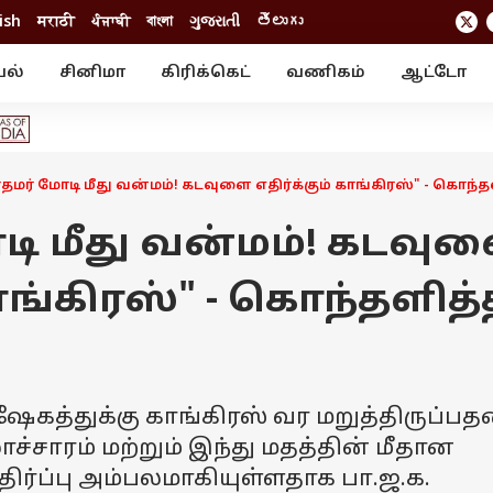
ish
मराठी
ਪੰਜਾਬੀ
বাংলা
ગુજરાતી
తెలుగు
யல்
சினிமா
கிரிக்கெட்
வணிகம்
ஆட்டோ
் ஸ்டோரீஸ்
வேலைவாய்ப்பு
க்ரைம்
ில்நுட்பம்
வீடியோ
ஃபோட்டோ கேல
ரதமர் மோடி மீது வன்மம்! கடவுளை எதிர்க்கும் காங்கிரஸ்" - கொந்த
டி மீது வன்மம்! கடவு
காங்கிரஸ்" - கொந்தளித்
ஷேகத்துக்கு காங்கிரஸ் வர மறுத்திருப்பத
ச்சாரம் மற்றும் இந்து மதத்தின் மீதான
எதிர்ப்பு அம்பலமாகியுள்ளதாக பா.ஜ.க.