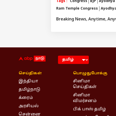
Tags :
Congress
BJP
Ayodhya
Ram Temple Congress
Ayodhya
Breaking News, Anytime, An
செய்திகள்
பொழுதுபோக்கு
இந்தியா
சினிமா
செய்திகள்
தமிழ்நாடு
சினிமா
க்ரைம்
விமர்சனம்
அரசியல்
பிக் பாஸ் தமிழ்
சென்னை