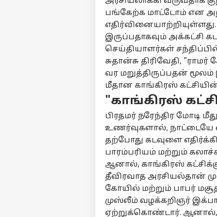
அரசியலாக்கி வருவதாக குற
பங்கேற்க மாட்டோம் என அ
எதிர்வினையாற்றியுள்ளது. ப
இருப்பதாகவும் அக்கட்சி கட
செய்தியாளர்கள் சந்திப்ப
சுதான்சு திரிவேதி, "ராமர
பர்ச
வர மறுத்திருப்பதன் மூலம் 
மீதான காங்கிரஸ் கட்சியின்
மு
"காங்கிரஸ் கட்
Hello Guest
பிரதமர் நரேந்திர மோடி 
அர
உணர்வுகளால், நாட்டையே எத
எங்களிடம்
விளம்பரம் செய்ய
தற்போது கடவுளை எதிர்க்க
சுயவிவரம்
பாரம்பரியம் மற்றும் கலாச
வேலைவாய்ப்புகள்
ஆனால், காங்கிரஸ் கட்சிக்
மாற
தீவிரவாத அரசியல்தான் முக
தொடர்புகொள்ள
என்
கோயில் மற்றும் பாபர் மசூ
கருத்துக்கேட்பு
இத
ஆட
முஸ்லீம் வழக்கறிஞர் இக்ப
மாற
தனியுரிமை
ஏற்றுக்கொண்டார். ஆனால், 
வெ
கொள்கை