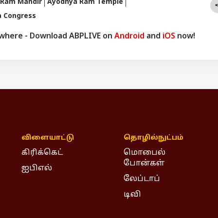
 Ram Mandir
Ayodhya Ram Temple
 Congress
ywhere - Download ABPLIVE on
Android
and
iOS
now!
விளையாட்டு
தொழில்நுட்பம்
கிரிக்கெட்
மொபைல்
போன்கள்
ஐபிஎல்
லேப்டாப்
டிவி