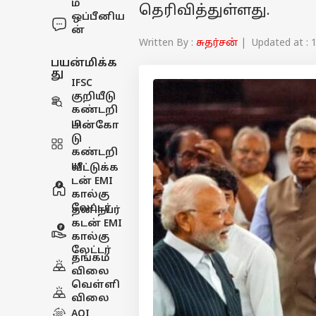
ம்
தெரிவித்துள்ளது.
ஒப்பீனிய
ன்
Written By :
சுதர்சன்
| Updated at : 1
பயன்மிக்க
து
IFSC
குறியீடு
கண்டறி
ய
பின்கோ
டு
கண்டறி
ய
வீட்டுக்க
டன் EMI
கால்கு
லேட்டர்
தனிநபர்
கடன் EMI
கால்கு
லேட்டர்
தங்கம்
விலை
வெள்ளி
விலை
AQI