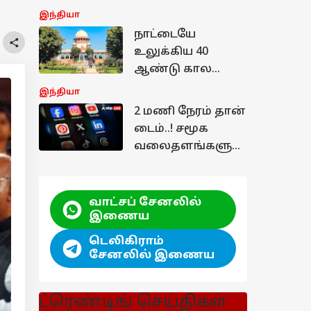
கள்!
நீக்கம், புதிய
இந்தியா
குறைந்தபட்ச
நாட்டையே
கட்டணம்! விபரம்
உலுக்கிய 40
இதோ..
ஆண்டு கால
வழக்கு..!
இந்தியா
முடித்துவைத்த
2 மணி நேரம் தான்
உச்சநீதி மன்றம் -
டைம்..! சமூக
தீர்ப்பு என்ன?
வலைதளங்களுக்
கு கெடு விதித்த
மத்திய அரசு -
காரணம் என்ன?
வாட்சப் சேனலில்
இணைய
டெலிகிராம்
சேனலில் இணைய
ட்ரெண்டிங் செய்திகள்