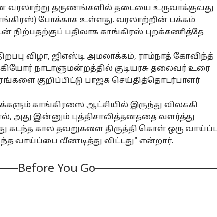
ங்கிய அதிமுக-
தண்ணீரை
CM விஜய் பதிலடி
ப்ர
்கான வரலாற்று தருணங்களில் தடையை உருவாக்குவது
ிய
சேமிக்க வழி
எங
(காங்கிரஸ்) போக்காக உள்ளது. வரலாற்றின் பக்கம்
ைச்சர்கள்-
என்ன? விளக்கம்
டன் நிற்பதற்குப் பதிலாக காங்கிரஸ் புறக்கணித்தே
்டசபையில்
தரும் சேதுராமன்
a Nexon: டாப்
அழகுக்கு அழகை
சென்னைல
ரூ.
ரசார விவாதம்
் கார்.. டாடா
சேர்த்த
ஆகஸ்ட் 8-ம் தேதி
பட்
க்ஸான் வாங்க
ஃபோக்ஸ்வேகன்;
சனிக்கிழமை
எஸ
ிறப்பு விழா, ஜிஎஸ்டி அமலாக்கம், ராம்நாத் கோவிந்த்
2 லட்சம்
ஆண்டுவிழா
எங்கெங்க
இற
ஆகியோர் நாடாளுமன்றத்தில் குடியரசு தலைவர் உரை
்பணம்: EMI,
பதிப்பில் புதிய
மின்சாரத் தடை
நி
்களை குறிப்பிட்டு பாஜக செய்தித்தொடர்பாளர்
டி சேமிப்பு
கலரில் மனதை
ஏற்படப் போகுது
டா
சியம்
மயக்கும் விர்டஸ்
தெரியுமா.? லிஸ்ட்
கார
இதோ
இரு
மக்களும் காங்கிரஸை ஆட்சியில் இருந்து விலக்கி
ல், அது இன்னும் புத்திசாலித்தனத்தை வளர்த்து
ு கடந்த கால தவறுகளை திருத்தி கொள் ஒரு வாய்ப்ப
்த வாய்ப்பை வீணடித்து விட்டது" என்றார்.
Before You Go