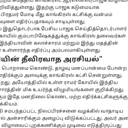
்றம் சுமத்திய காங்கிரஸ், ஆர்எஸ்எஸ்/பாஜக விழாவி
றிவித்துள்ளது. இதற்கு பாஜக கடுமையாக
ிரதமர் மோடி மீது காங்கிரஸ் கட்சிக்கு வன்மம்
வுளை எதிர்ப்பதாகவும் சாடியுள்ளது.
ில் இதுதொடர்பாக பேசிய பாஜக செய்தித்தொடர்பாளர்
் கோயில் கும்பாபிஷேகத்துக்கு காங்கிரஸ் தலைவர்கள்
னல் கார்னர்
இந்தியாவின் கலாச்சாரம் மற்றும் இந்து மதத்தின்
 உள்ளார்ந்த எதிர்ப்பு அம்பலமாகியுள்ளது.
க்கிய கட்டுரைகள்
டாப் ரீல்ஸ்
சியின் தீவிரவாத அரசியல்"
மீது பொறாமை கொண்டு, தாழ்வு மனப்பான்மை போன்ற
சியல்
தமிழ்நாடு
அரசியல்
கல
ிர்க்கும் அளவுக்கு காங்கிரஸ் கட்சி சென்றுள்ளது.
ிறது. அயோத்தியில் உள்ள ராமர் கோயில் இந்திய
்சாரத்தின் மிக உயர்ந்த விழுமியங்களை குறிக்கிறது.
கும் இதே மனநிலை கொண்ட மற்ற எதிர்க்கட்சிகளுக்கு
்றம்
ABP Exclusive:
”கருணாநிதி மீது
அம
்கியம்.
றீர்கள்.?
காவிரி குறுக்கே
மறைமுக அட்டாக்,
கா
தி சம்பந்தப்பட்ட நிலப்பிரச்சனை வழக்கில் வாதாடிய
ுதான்
்டோ
தமிழகம் அணை
ஆட்டோ
பேப்பர் படிக்கணும்”
சென்னை
கல
ஆட
ால் அன்சாரிக்கும் அழைப்பு விடுக்கப்பட்டது. அவர் அ
்றமா.?
கட்டுவதில் என்ன
- உதயநிதிக்கு
பி
விழாவைப் புறக்கணிக்கும் முடிவை எடுத்திருப்பது
ளுத்து
சிக்கல்? வீணாகும்
சட்டப்பேரவையில்
வி