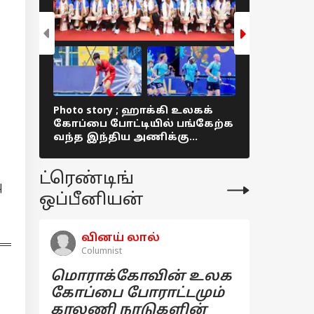
ீஸ்கூல் கட்டணம்!
்கே?
9 லட்சம்
ஜெட்டில்
்யுவியை
க்கும் ஜப்பான்
றுவனம் -
Photo story ; ஹாக்கி உலகக்
Photo story
டாவை மிஞ்சுமா?
கோப்பை போட்டியில் பங்கேற்க
ஜூனியர்
் எப்படி
வந்த இந்திய அணிக்கு
ஹாக்கி போ
க்கும்?
மதுரையில் உற்சாக வரவேற்பு !
சிறப்பாக 
ட்ரெண்டிங்
ு
ஒப்பீனியன்
வினய் லால்
Columnist
மொராக்கோவின் உலக
கோப்பை போராட்டமும்
காலணி நாடுகளின்