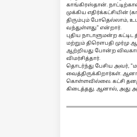
வா
காங்கிரஸ்தான். நாட்டிற
சீற
முக்கிய எதிர்க்கட்சியின் 
அம
திரும்பும் போதெல்லாம், உ
சட
Tat
கா
வந்துள்ளது" என்றார்.
சேல
LOGIN
நெ
புதிய நாடாளுமன்ற கட்டிட த
ரூ.
மற்றும் திரௌபதி முர்மு 
முன
ஆற்றியது போன்ற விவகாரங
வட்
ரக
விமர்சித்தார்.
தொடர்ந்து பேசிய அவர், "
வைத்திருக்கிறார்கள். ஆனா
கொள்ளவில்லை. கட்சி தனத
கிடைத்தது. ஆனால், அது அந