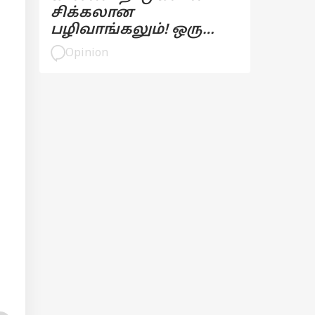
சிக்கலான
பழிவாங்கலும்! ஒரு
பார்வை
Opinion