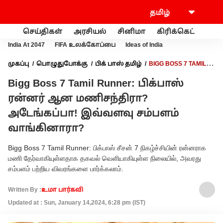
செய்திகள்
அரசியல்
சினிமா
கிரிக்கெட்
வணி
India At 2047
FIFA உலக்கோப்பை
Ideas of India
முகப்பு
பொழுதுபோக்கு
பிக் பாஸ் தமிழ்
BIGG BOSS 7 TAMIL
RUNNER: பிக்பாஸ் ரன்னர் ஆன மணிசந்திரா? அடேங்கப்பா!
Bigg Boss 7 Tamil Runner: பிக்பாஸ்
இவ்வளவு சம்பளம் வாங்கினாரா?
ரன்னர் ஆன மணிசந்திரா?
அடேங்கப்பா! இவ்வளவு சம்பளம்
வாங்கினாரா?
Bigg Boss 7 Tamil Runner: பிக்பாஸ் சீசன் 7 நிகழ்ச்சியின் ரன்னராக
மணி தேர்வாகியுள்ளதாக தகவல் வெளியாகியுள்ள நிலையில், அவரது
சம்பளம் பற்றிய விவரங்களை பார்க்கலாம்.
Written By :
உமா பார்கவி
Updated at : Sun, January 14,2024, 6:28 pm (IST)