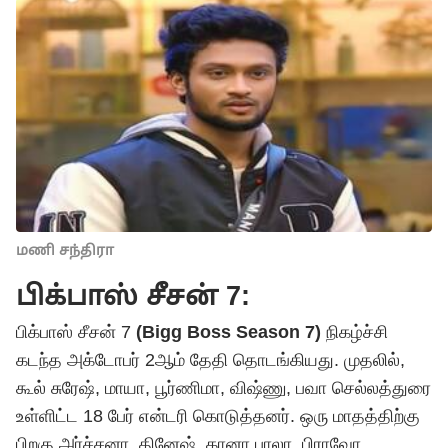
மணி சந்திரா
பிக்பாஸ் சீசன் 7:
பிக்பாஸ் சீசன் 7
(Bigg Boss Season 7)
நிகழ்ச்சி
கடந்த அக்டோபர் 2ஆம் தேதி தொடங்கியது. முதலில்,
கூல் சுரேஷ், மாயா, பூர்ணிமா, விஷ்ணு, பவா செல்லத்துரை
உள்ளிட்ட 18 பேர் என்டரி கொடுத்தனர். ஒரு மாதத்திற்கு
பிறகு அர்ச்சனா, தினேஷ், கானா பாலா, பிராவோ,