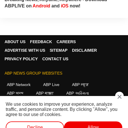
ABPLIVE on
Android
and
iOS
now!
ABOUT US
FEEDBACK
CAREERS
ADVERTISE WITH US
SITEMAP
DISCLAIMER
PRIVACY POLICY
CONTACT US
ABP NEWS GROUP WEBSITES
ABP Network
ABP Live
ABP न्यूज़
ABP আনন্দ
ABP माझा
ABP અસ્મિતા
×
ABP Ganga
ABP ਸਾਂਝਾ
ABP நாடு
ABP దేశం
We use cookies to improve your experience, analyze
traffic, and personalize content. By clicking "Allow", you
FOLLOW US
agree to our use of cookies.
Decline
Allow