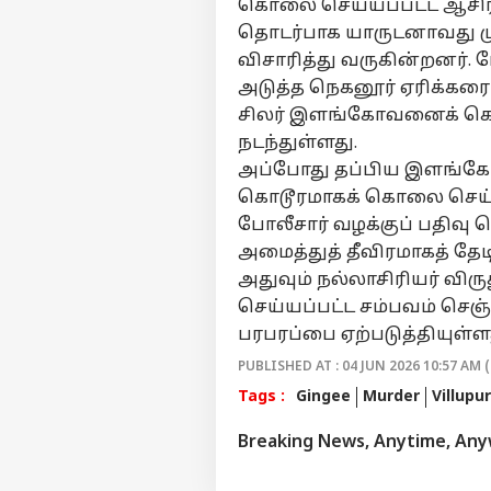
கொலை செய்யப்பட்ட ஆசிர
தொடர்பாக யாருடனாவது ம
விசாரித்து வருகின்றனர். ம
அடுத்த நெகனூர் ஏரிக்கரை
சிலர் இளங்கோவனைக் கொல
நடந்துள்ளது.
அப்போது தப்பிய இளங்கோவ
கொடூரமாகக் கொலை செய்யப
போலீசார் வழக்குப் பதிவு 
அமைத்துத் தீவிரமாகத் தேடி
அதுவும் நல்லாசிரியர் வ
செய்யப்பட்ட சம்பவம் செஞ்ச
பரபரப்பை ஏற்படுத்தியுள்ள
PUBLISHED AT : 04 JUN 2026 10:57 AM (
Tags :
Gingee
Murder
Villupu
Breaking News, Anytime, An