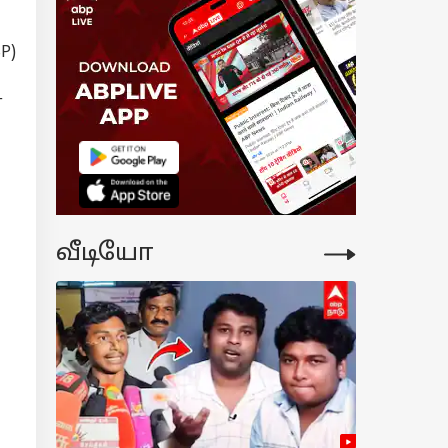
P)
ன
வீடியோ