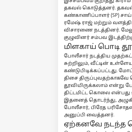
இச்சம்பவம் குறித்து கிரா
தகவல் கொடுத்தனர். தகவல்
கண்காணிப்பாளர் (SP) சாய
ரமேஷ் ராஜ் மற்றும் வளத்தி
விசாரணை நடத்தினர். மேல
குழுவினர் சம்பவ இடத்திற்க
மிளகாய் பொடி த
போலீசார் நடத்திய முதற்கட
சுற்றிலும், வீட்டின் உள்ளே
கண்டுபிடிக்கப்பட்டது. மோப
திசை திருப்புவதற்காகவ
தூவியிருக்கலாம் என்று ப
திட்டமிட்ட கொலை என்பது 
இதனைத் தொடர்ந்து, அழு
போலீசார், பிரேத பரிசோதன
அனுப்பி வைத்தனர்.
ஏற்கனவே நடந்த 