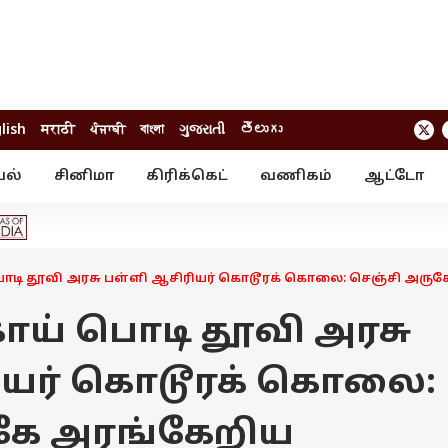
lish
मराठी
ਪੰਜਾਬੀ
বাংলা
ગુજરાતી
తెలుగు
யல்
சினிமா
கிரிக்கெட்
வணிகம்
ஆட்டோ
் ஸ்டோரீஸ்
வேலைவாய்ப்பு
க்ரைம்
ில்நுட்பம்
வீடியோ
ஃபோட்டோ கேல
 பொடி தூவி அரசு பள்ளி ஆசிரியர் கொடூரக் கொலை: செஞ்சி அருக
ளகாய் பொடி தூவி அரசு
ியர் கொடூரக் கொலை:
கே அரங்கேறிய