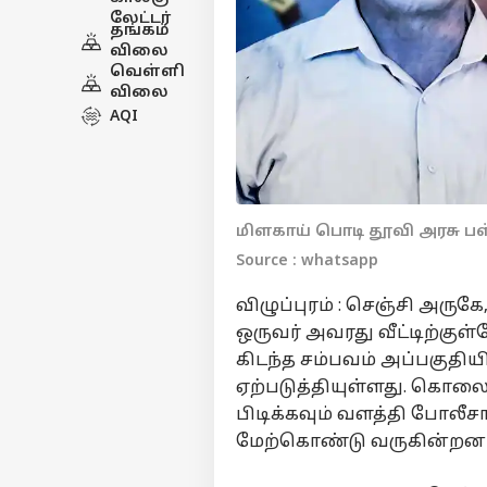
லேட்டர்
தங்கம்
விலை
வெள்ளி
விலை
AQI
மிளகாய் பொடி தூவி அரசு 
Source : whatsapp
விழுப்புரம் : செஞ்சி அருக
ஒருவர் அவரது வீட்டிற்க
கிடந்த சம்பவம் அப்பகுதிய
ஏற்படுத்தியுள்ளது. கொலை
பிடிக்கவும் வளத்தி போலீ
மேற்கொண்டு வருகின்றனர