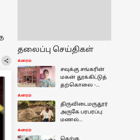
்த
தலைப்பு செய்திகள்
க்ரைம்
சவுக்கு சங்கரின்
மகன் தூக்கிட்டுத்
தற்கொலை -
மரக்காணத்தில்
க்ரைம்
பெரும் பரபரப்பு!
திருவிடைமருதூர்
அருகே பரபரப்பு:
மணல்
கொள்ளையைத்
க்ரைம்
தடுத்த
தெற்கு