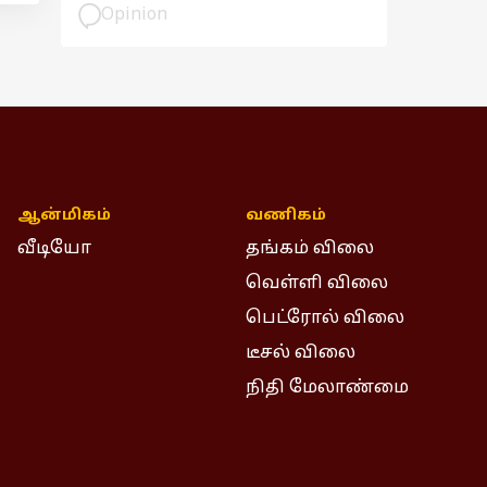
பார்வை
Opinion
ஆன்மிகம்
வணிகம்
வீடியோ
தங்கம் விலை
வெள்ளி விலை
பெட்ரோல் விலை
டீசல் விலை
நிதி மேலாண்மை