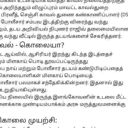
ம மக்கள் உடனடியாக வளத்தி காவல் நிலையத்திற்குத்
 அறிந்ததும் விழுப்புரம் மாவட்ட காவல்துறை
் பிரனீத், செஞ்சி காவல் துணை கண்காணிப்பாளர் (DS
 போலீசார் சம்பவ இடத்திற்கு விரைந்து வந்து
ும், தடய அறிவியல் நிபுணர் ராஜிவ் தலைமையிலா
ு வந்து வீட்டில் இருந்த தடயங்களைச் சேகரித்தனர்.
ூவல் - கொலையா?
்ட ஆய்வில், ஆசிரியர் இறந்து கிடந்த இடத்தைச்
யும் மிளகாய் பொடி தூவப்பட்டிருந்தது
்ப நாய் மற்றும் போலீசார் தடயம் கண்டுபிடிப்பதைத்
ே கொலையாளிகள் மிளகாய் பொடியைத்
ோலீசார் பலமாகச் சந்தேகிக்கின்றனர். இதனால் இது
உறுதியாகியுள்ளது.
கிய நிலையில் இருந்த இளங்கோவனின் உடலை மீட்ட
ைக்காக முண்டியம்பாக்கம் அரசு மருத்துவமனைக்கு
கொலை முயற்சி: