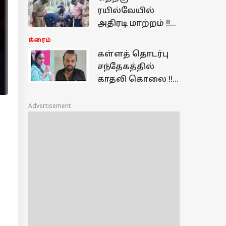
விவசாயியை
ரயில்வேயில்
குழிக்குள் தள்ளிப்
அதிரடி மாற்றம் !!
புதைக்க முயற்சி
ரயில்
க்ரைம்
நிலையங்களில்
கள்ளத் தொடர்பு
களமிறங்கும்
சந்தேகத்தில்
மாவட்ட போலீசார்
காதலி கொலை !!
தனிமையில்
இருந்த போது
Advertisement
நேர்ந்த கொடூரம்