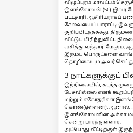
விழுப்புரம் மாவட்டம் செஞ்
இளங்கோவன் (50). இவர் மே
பட்டதாரி ஆசிரியராகப் பணி
சேவையைப் பாராட்டி இவருக்
குறிப்பிடத்தக்கது. தி
விட்டுப் பிரிந்துவிட்ட 
வசித்து வந்தார். மேலும்,
இரும்பு பொருட்களை வாங்கி
தொழிலையும் அவர் செய்து 
3 நாட்களுக்குப் 
இந்நிலையில், கடந்த மூன்
பர்ச
பேசவில்லை எனக் கூறப்பட
மற்றும் சகோதரிகள் இளங
கொண்டுள்ளனர். ஆனால், 
மு
Hello Guest
இளங்கோவனின் அக்கா மகன்,
சென்று பார்த்துள்ளார்.
தமி
அப்போது வீட்டிற்குள் இருந
எங்களிடம்