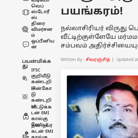
வீடியோ
வெப்
பயங்கரம்!
ஸ்டோரீ
ஸ்
திரை
நல்லாசிரியர் விருது ப
விமர்சன
ம்
வீட்டிற்குள்ளேயே மர்
ஒப்பீனிய
சம்பவம் அதிர்ச்சியையு
ன்
Written By :
சிவரஞ்சித்
| Updated at 
பயன்மிக்க
து
IFSC
குறியீடு
கண்டறி
ய
பின்கோ
டு
கண்டறி
ய
வீட்டுக்க
டன் EMI
கால்கு
லேட்டர்
தனிநபர்
கடன் EMI
கால்கு