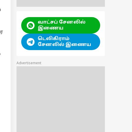
்
வாட்சப் சேனலில்
இணைய
ை
டெலிகிராம்
சேனலில் இணைய
்
Advertisement
சியல்