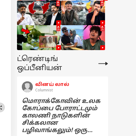
ட்ரெண்டிங்
ஒப்பீனியன்
வினய் லால்
Columnist
மொராக்கோவின் உலக
கோப்பை போராட்டமும்
காலணி நாடுகளின்
சிக்கலான
பழிவாங்கலும்! ஒரு