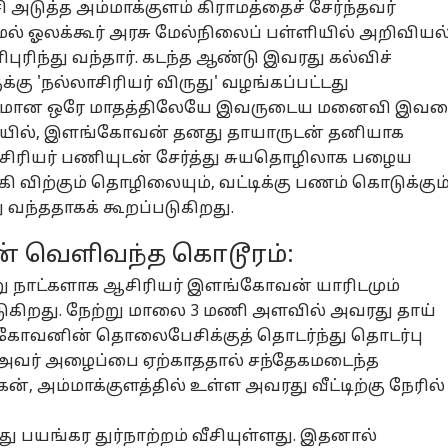
சி அடுத்த அம்மாக்குளம் கிராமத்தைச் சேர்ந்தவர்
ல் ஓலக்கூர் அரசு மேல்நிலைப் பள்ளியில் அறிவியல
புரிந்து வந்தார். கடந்த ஆண்டு இவரது கல்விச்
கு 'நல்லாசிரியர் விருது' வழங்கப்பட்டது
ருமணமான ஒரே மாதத்திலேயே இவருடைய மனைவி இவர
நிலையில், இளங்கோவன் தனது தாயாருடன் தனியாக
 ஆசிரியர் பணியுடன் சேர்த்து சுயதொழிலாக பழைய
 விற்கும் தொழிலையும், வட்டிக்கு பணம் கொடுக்கும
வந்ததாகக் கூறப்படுகிறது.
பின் வெளிவந்த கொடூரம்:
று நாட்களாக ஆசிரியர் இளங்கோவன் யாரிடமும்
னல் கார்னர்
ுகிறது. நேற்று மாலை 3 மணி அளவில் அவரது தாய்
்கோவனின் தொலைபேசிக்குத் தொடர்ந்து தொடர்பு
அவர் அழைப்பை ஏற்காததால் சந்தேகமடைந்த
க்கிய கட்டுரைகள்
டாப் ரீல்ஸ்
 அம்மாக்குளத்தில் உள்ள அவரது வீட்டிற்கு நேரில்
ழ்நாடு
கல்வி
தமிழ்நாடு
அர
்து பயங்கர துர்நாற்றம் வீசியுள்ளது. இதனால்