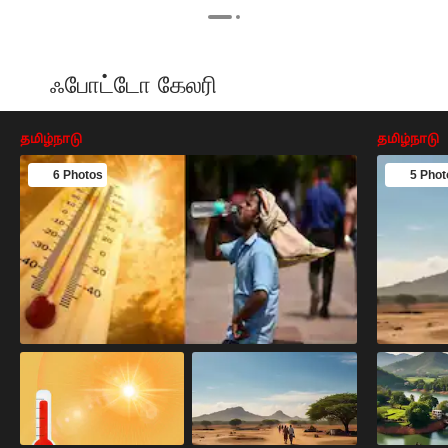
ஃபோட்டோ கேலரி
தமிழ்நாடு
தமிழ்நாடு
6 Photos
5 Phot