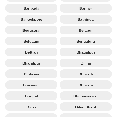
Baripada
Barmer
Barrackpore
Bathinda
Begusarai
Belapur
Belgaum
Bengaluru
Bettiah
Bhagalpur
Bharatpur
Bhilai
Bhilwara
Bhiwadi
Bhiwandi
Bhiwani
Bhopal
Bhubaneswar
Bidar
Bihar Sharif