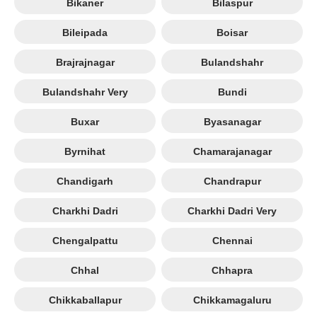
Bikaner
Bilaspur
Bileipada
Boisar
Brajrajnagar
Bulandshahr
Bulandshahr Very
Bundi
Buxar
Byasanagar
Byrnihat
Chamarajanagar
Chandigarh
Chandrapur
Charkhi Dadri
Charkhi Dadri Very
Chengalpattu
Chennai
Chhal
Chhapra
Chikkaballapur
Chikkamagaluru