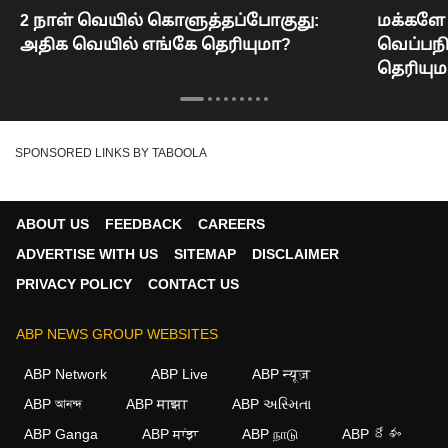
2 நாள் வெயில் கொளுத்தப்போகுது:
மக்களே 
அதிக வெயில் எங்கே தெரியுமா?
வெப்பந
தெரியும
SPONSORED LINKS BY TABOOLA
ABOUT US
FEEDBACK
CAREERS
ADVERTISE WITH US
SITEMAP
DISCLAIMER
PRIVACY POLICY
CONTACT US
ABP NEWS GROUP WEBSITES
ABP Network
ABP Live
ABP न्यूज़
ABP আনন্দ
ABP माझा
ABP અસ્મિતા
ABP Ganga
ABP ਸਾਂਝਾ
ABP நாடு
ABP దేశం