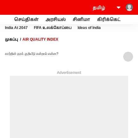
செய்திகள்
அரசியல்
சினிமா
கிரிக்கெட்
வணி
India At 2047
FIFA உலக்கோப்பை
Ideas of India
முகப்பு
AIR QUALITY INDEX
காற்றின் தரக் குறியீடு என்றால் என்ன?
Advertisement