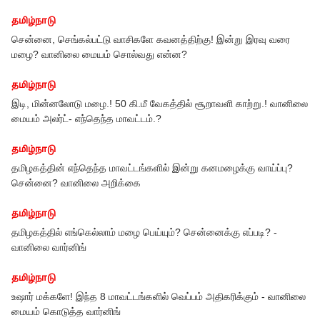
தமிழ்நாடு
Weather Forecast: காஞ்சி, செங்கல்பட்டு மக்களுக்கு ஜாக்பாட்!
வெயிலுக்கு நடுவே வெளியான கூல் நியூஸ்!
தமிழ்நாடு
ிலை
தமிழ்நாட்டில் நாளை எங்கெல்லாம் மழை பெய்யும்? சென்னை? வானிலை
கொடுத்த வார்னிங்
தமிழ்நாடு
மக்களே உஷார்! ஜூலை 25 வரை செம்ம ட்விஸ்ட்... சென்னை வானிலை
மையம் வெளியிட்ட பரபரப்பு அறிக்கை!
தமிழ்நாடு
சென்னை உட்பட எந்தெந்த மாவட்டங்களில் இன்று கனமழைக்கு வாய்ப்பு?
தமிழக வானிலை ரிப்போர்ட்
தமிழ்நாடு
ிலை
தமிழகத்தின் எந்தெந்த மாவட்டங்களில் நாளை கனமழைக்கு வாய்ப்பு?
சென்னை? வானிலை வார்னிங்