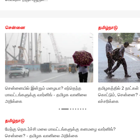
சென்னை
தமிழ்நாடு
சென்னையில் இன்றும் மழையா? எந்தெந்த
தமிழகத்தில் 2 நாட்க
மாவட்டங்களுக்கு வார்னிங் - தமிழக வானிலை
கொட்டும், சென்னை? 
அறிக்கை
எச்சரிக்கை
தமிழ்நாடு
மக்களே ரெடியா இருங்க! சென்னை, காஞ்சி, செங்கல்பட்டில் இன்று
மாலை செம்ம ட்விஸ்ட்... வானிலை மையம் திடீர் எச்சரிக்கை!