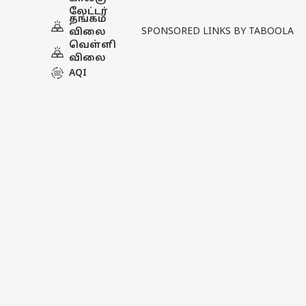
அறிக்கை-
லேட்டர்
இதோ 297
தங்கம்
அறிவிப்புகள்
SPONSORED LINKS BY TABOOLA
விலை
வெள்ளி
விலை
AQI