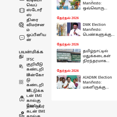
வீடியோ
Manifesto:
வெப்
ஒவ்வொரு
ஸ்டோரீ
குடும்பத்துக்கும்
ஸ்
ரூ.10 ஆயிரம்;
தேர்தல் 2026
திரை
விவசாயிகளுக்
DMK Election
விமர்சன
கு ரூ.19 ஆயிரம்-
Manifesto:
ம்
வாக்குறுதிக
பெண்களுக்கு
ஒப்பீனிய
ளை அள்ளி
ஜாக்பாட்!
ன்
வீசிய தமிழக
தேர்தல்
தேர்தல் 2026
பாஜக
அறிக்கையில்
தமிழ்நாட்டில்
பயன்மிக்க
இடம்பெற்ற
து
மதுக்கடைகள்
IFSC
வாஷிங்
நிரந்தரமாக
குறியீடு
மெஷின்,
மூடப்படுமா? -
கண்டறி
ஃபிரிட்ஜ்.. சிக்சர்
அதிமுகவின்
தேர்தல் 2026
ய
அடித்த
பின்கோ
பரப்பான
AIADMK Election
ஸ்டாலின்!
டு
தேர்தல்
Manifesto:
கண்டறி
அறிக்கையில்
மகளிருக்கு
ய
வீட்டுக்க
இருப்பது
ஃப்ரிட்ஜ்
டன் EMI
என்ன?
இலவசம்,
கால்கு
மதுவிலக்கு...
லேட்டர்
தனிநபர்
அதிமுக இறுதி
கடன் EMI
தேர்தல்
கால்கு