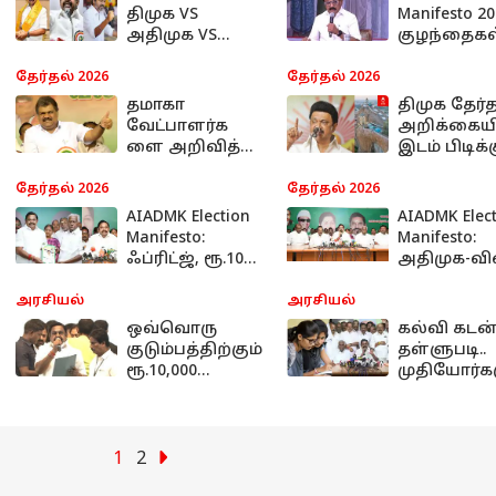
திமுக VS
Manifesto 20
அதிமுக VS
குழந்தைகள
தவெக! யார்
பாதுகாப்பு,
ஆட்சிக்கு
உரிமைகளு
தேர்தல் 2026
தேர்தல் 2026
வந்தால்
கத் தனிச் ச
தமாகா
திமுக தேர்
என்னென்ன
- திமுகவின
வேட்பாளர்க
அறிக்கையி
இலவசம்?
அதிரடி
ளை அறிவித்த
இடம் பிடிக்க
வாக்குறுதி
ஜி.கே. வாசன்.!
பிரமாண்ட
திமுகவிற்கு
அறிவிப்பு!!!
தேர்தல் 2026
தேர்தல் 2026
டஃப்
எகிறும்
AIADMK Election
AIADMK Elec
கொடுக்கப்போ
எதிர்பார்ப்பு
Manifesto:
Manifesto:
கும் அந்த 5 பேர்
ஃப்ரிட்ஜ், ரூ.10
அதிமுக-வி
யார்.?
ஆயிரம், 3
"மெகா" தேர
சிலிண்டர்..
அறிக்கை:
அரசியல்
அரசியல்
அதிமுக தேர்தல்
தமிழ்நாட்ட
ஒவ்வொரு
கல்வி கடன
அறிக்கை டாப்
மாற்றப்போ
குடும்பத்திற்கும்
தள்ளுபடி..
ஹைலைட்ஸ்!
22 அதிரடி
ரூ.10,000
முதியோர்க
உட்கட்டமைப
கருணை
கான
வாக்குறுதி
தொகை..
ஓய்வூதியம
வேலைக்காக
ரூ.2000 உயர
காத்திருப்பவர்க
கொத்து
1
2
ளுக்கு மாதம் ரூ.
கொத்தாக