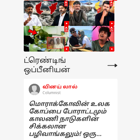
ட்ரெண்டிங்
ஒப்பீனியன்
வினய் லால்
Columnist
மொராக்கோவின் உலக
கோப்பை போராட்டமும்
காலணி நாடுகளின்
சிக்கலான
பழிவாங்கலும்! ஒரு