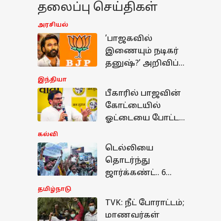
தலைப்பு செய்திகள்
அரசியல்
’பாஜகவில்
இணையும் நடிகர்
தனுஷ்?’ அறிவிப்பு
எப்போது?
இந்தியா
பீகாரில் பாஜவின்
கோட்டையில்
ஓட்டையை போட்ட
பிரசாந்த் கிஷோர்;
கல்வி
வெற்றி பெற்றது
டெல்லியை
எப்படி தெரியுமா.?
தொடர்ந்து
ஜார்க்கண்ட்.. 6
நாட்களாக
தமிழ்நாடு
மாணவர்கள்
TVK: நீட் போராட்டம்;
ழ்நாடு
உண்ணாவிரத
மாணவர்கள்