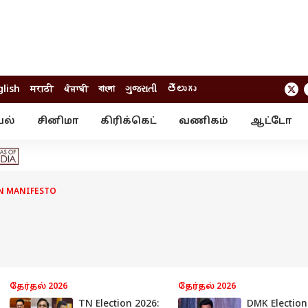
glish
मराठी
ਪੰਜਾਬੀ
বাংলা
ગુજરાતી
తెలుగు
யல்
சினிமா
கிரிக்கெட்
வணிகம்
ஆட்டோ
் ஸ்டோரீஸ்
வேலைவாய்ப்பு
க்ரைம்
ில்நுட்பம்
வீடியோ
ஃபோட்டோ கேல
N MANIFESTO
தேர்தல் 2026
தேர்தல் 2026
TN Election 2026:
DMK Election