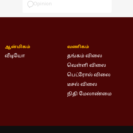
பார்வை
Opinion
ஆன்மிகம்
வணிகம்
வீடியோ
தங்கம் விலை
வெள்ளி விலை
பெட்ரோல் விலை
டீசல் விலை
நிதி மேலாண்மை