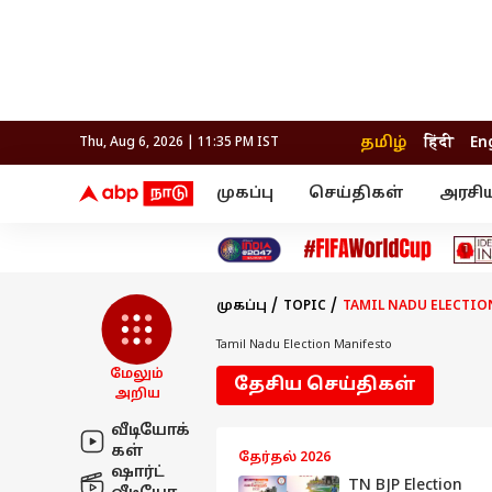
தமிழ்
हिंदी
En
Thu, Aug 6, 2026 | 11:35 PM IST
முகப்பு
செய்திகள்
அரசி
செய்திகள்
கல்வி
வெப
தஞ்சாவூர்
தமிழ்நாடு
பிக் பாஸ் தமிழ்
அரசியல்
திரை விமர்சனம்
நெல்லை
சென்னை
தொலைக்காட்சி
லைப்ஸ்டைல்
தொழ
கோவை
வேலூர்
முகப்பு
TOPIC
TAMIL NADU ELECTIO
மதுரை
உணவு
காஞ்சிபுரம்
சேலம்
திருச்சி
செங்கல்பட்டு
Tamil Nadu Election Manifesto
இந்தியா
உலகம்
திருவண்ணாமலை
மேலும்
தேசிய செய்திகள்
மயிலாடுதுறை
அறிய
வீடியோக்
கள்
தேர்தல் 2026
ஷார்ட்
TN BJP Election