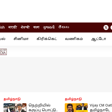
ish
मराठी
ਪੰਜਾਬੀ
বাংলা
ગુજરાતી
తెలుగు
யல்
சினிமா
கிரிக்கெட்
வணிகம்
ஆட்டோ
் ஸ்டோரீஸ்
வேலைவாய்ப்பு
க்ரைம்
ில்நுட்பம்
வீடியோ
ஃபோட்டோ கேல
தமிழ்நாடு
தமிழ்நாடு
நெற்றியில்
Vijay CM Oat
கருப்பு பொட்டு..
தமிழ்நாடே