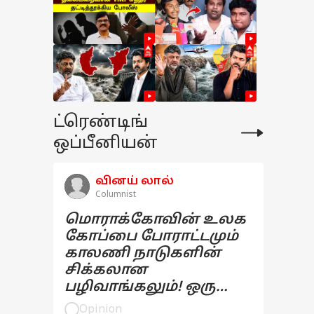
ட்ரெண்டிங்
ஒப்பீனியன்
வினய் லால்
Columnist
மொராக்கோவின் உலக
கோப்பை போராட்டமும்
காலணி நாடுகளின்
சிக்கலான
பழிவாங்கலும்! ஒரு
பார்வை
Opinion