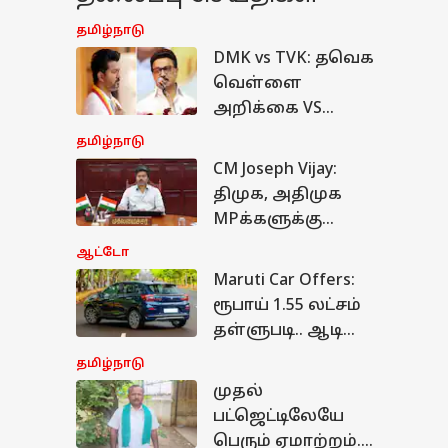
தமிழ்நாடு
DMK vs TVK: தவெக
வெள்ளை
அறிக்கை VS
தவெக பட்ஜெட்!
தமிழ்நாடு
கம்பேர் செய்த
CM Joseph Vijay:
திமுக - பரபரப்பு
திமுக, அதிமுக
அறிக்கை
MPக்களுக்கு
முதல்வர் விஜய்
ஆட்டோ
திடீர் அழைப்பு..
Maruti Car Offers:
என்ன காரணம்?
ரூபாய் 1.55 லட்சம்
தள்ளுபடி.. ஆடி
மாத ஆஃபரை
தமிழ்நாடு
அள்ளித்தெளித்த
முதல்
மாருதி சுசுகி -
ழ்நாடு
பட்ஜெட்டிலேயே
எந்தெந்த
பெரும் ஏமாற்றம்...