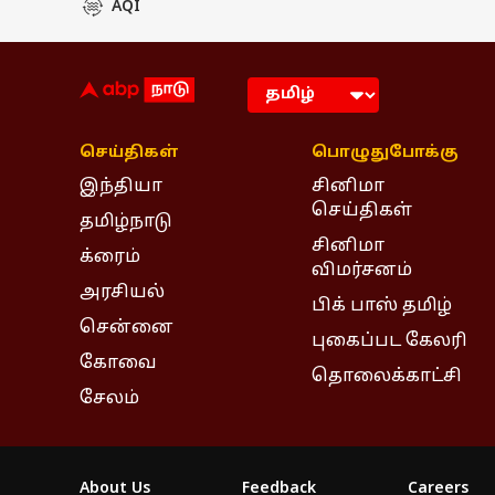
AQI
செய்திகள்
பொழுதுபோக்கு
இந்தியா
சினிமா
செய்திகள்
தமிழ்நாடு
சினிமா
க்ரைம்
விமர்சனம்
அரசியல்
பிக் பாஸ் தமிழ்
சென்னை
புகைப்பட கேலரி
கோவை
தொலைக்காட்சி
சேலம்
About Us
Feedback
Careers