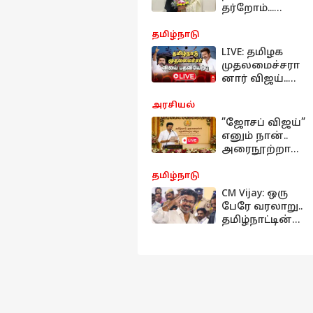
தர்றோம்...
கோவையில்
எய்ம்ஸ்
தமிழ்நாடு
மருத்துவமனை
LIVE: தமிழக
கட்டுங்க -
முதலமைச்சரா
பிரதமரிடம்
னார் விஜய்..
முதலமைச்சர்
தமிழ்நாடு
விஜய்
முழுவதும்
அரசியல்
வேண்டுகோள்
உற்சாக
”ஜோசப் விஜய்”
கொண்டாட்டம்!
எனும் நான்..
அரைநூற்றாண்
டின் மாற்றமாய்
இன்று
தமிழ்நாடு
பதவியேற்பு -
CM Vijay: ஒரு
TVK ஆட்சியின்
பேரே வரலாறு..
நேரலை
தமிழ்நாட்டின்
புதிய
முதலமைச்சராக
ஜோசப் விஜய்
இன்று
பதவியேற்பு!