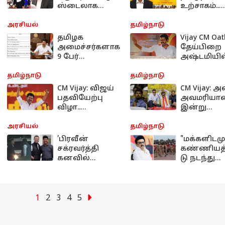
ஸ்டைலாக
உற்சாகம்..
கருப்பு கோட்-
முதலமைச்
சூட்.! விஜய்யின்
னார் ஜோசப
அரசியல்
தமிழ்நாடு
சீக்ரெட்
விஜய்.. 9
தமிழக
Vijay CM Oat
சென்டிமென்ட்
அமைச்சர்க
அமைச்சர்களாக
தேய்பிறை
என்ன
பதவியேற்பு
9 பேர்
அஷ்டமியில
தெரியுமா.?
பதவியேற்பு.!
விஜய்
அதிகாரப்பூர்வ
பதவியேற்பு.
தமிழ்நாடு
தமிழ்நாடு
பட்டியலை
நல்லதா?
CM Vijay: விஜய்
CM Vijay: அ
வெளியிட்ட
கெட்டதா?
பதவியேற்பு
அவமரியாத
ஆளுநர்
விழா..
இன்று
மாளிகை
சென்னையில்
தமிழ்நாடுக
23 இடங்களில்
பெருமை.. 
அரசியல்
தமிழ்நாடு
சிறப்பு ஏற்பாடு..
ஸ்டேடியத்த
’பிரவீன்
"மக்களிடமு
குவியும் மக்கள்!
ம் விஜய்க்க
சக்ரவர்த்தி
கண்ணியத
உள்ள தொடர
கனவில்
டு நடந்து
நெருப்பை
கொள்ளுங்
அள்ளிக்
போலீசுக்கு
கொட்டிய
ல்வர்
சபரீசன்’ ராகுல்,
அறிவுறுத்த
1
2
3
4
5
கார்கேவுடன்
நேரடியாக