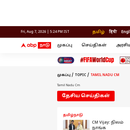
தமிழ்
हिंदी
Engl
Fri, Aug 7, 2026 | 5:24 PM IST
முகப்பு
செய்திகள்
அரசி
செய்திகள்
கல்வி
வெப
தஞ்சாவூர்
தமிழ்நாடு
பிக் பாஸ் தமிழ்
அரசியல்
திரை விமர்சனம்
நெல்லை
சென்னை
தொலைக்காட்சி
லைப்ஸ்டைல்
தொழ
கோவை
வேலூர்
முகப்பு
TOPIC
TAMIL NADU CM
மதுரை
உணவு
காஞ்சிபுரம்
சேலம்
திருச்சி
செங்கல்பட்டு
Tamil Nadu Cm
இந்தியா
உலகம்
திருவண்ணாமலை
தேசிய செய்திகள்
மயிலாடுதுறை
தமிழ்நாடு
CM Vijay: நிலம்
நாங்க