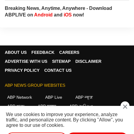
Breaking News, Anytime, Anywhere - Download
ABPLIVE on
Android
and
iOS
now!
ABOUT US
FEEDBACK
CAREERS
ADVERTISE WITH US
SITEMAP
DISCLAIMER
PRIVACY POLICY
CONTACT US
ABP NEWS GROUP WEBSITES
ABP Network
ABP Live
ABP न्यूज़
×
ABP আনন্দ
ABP माझा
ABP અસ્મિતા
We use cookies to improve your experience, analyze
ABP Ganga
ABP ਸਾਂਝਾ
ABP நாடு
ABP దేశం
traffic, and personalize content. By clicking "Allow", you
agree to our use of cookies.
FOLLOW US