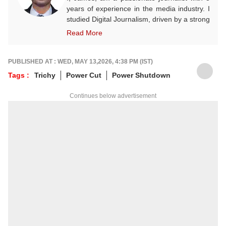
years of experience in the media industry. I
studied Digital Journalism, driven by a strong
desire to excel in this field. I began my
Read More
career as a Video Producer and have since
evolved into a dedicated and enthusiastic
content writer, with a strong focus on sports
PUBLISHED AT : WED, MAY 13,2026, 4:38 PM (IST)
and crime reporting. In addition, I cover
Tags :
Trichy
Power Cut
Power Shutdown
infrastructure, politics, entertainment, and
other important world events, striving to
Continues below advertisement
deliver accurate and engaging news to the
public. I currently work as an Assistant
Producer at the ABP NADU Tamil website.