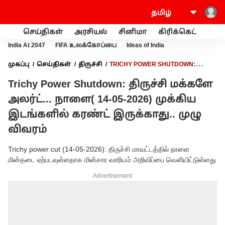
செய்திகள்
அரசியல்
சினிமா
கிரிக்கெட்
வணி
India At 2047
FIFA உலக்கோப்பை
Ideas of India
முகப்பு
செய்திகள்
திருச்சி
TRICHY POWER SHUTDOWN:
திருச்சி மக்களே அலர்ட்... நாளை( 14-05-2026) முக்கிய இடங்களில்
Trichy Power Shutdown: திருச்சி மக்களே
கரண்ட் இருக்காது.. முழு விவரம்
அலர்ட்... நாளை( 14-05-2026) முக்கிய
இடங்களில் கரண்ட் இருக்காது.. முழு
விவரம்
Trichy power cut (14-05-2026): திருச்சி மாவட்டத்தில் நாளை
மின்தடை ஏற்படவுள்ளதாக மின்சார வாரியம் அறிவிப்பை வெளியிட்டுள்ளது
Advertisement