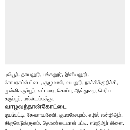
புலியூர், தாயனூர், புங்கனூர், இனியனூர்,
சோமரசம்பேட்டை, குழுமணி, வயலூர், நாச்சிக்குறிச்சி,
முள்ளிகரும்பூர், எட்டரை, கொப்பு, ஆல்துறை, பெரிய
கருப்பூர், மல்லியம்பத்து.
வாழவந்தான்கோட்டை
ஐயம்பட்டி, தேவராயனேரி, குமாரேசபுரம், எழில் என்ஜிஆர்,
திருநெடுங்குளம், தொண்டைமான் பட்டி, எம்ஜிஆர் கிளை,