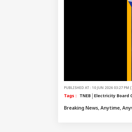
மை
பிர
LOGIN
செப
கள
கொ
ஹைப
ஆப்
ஸ்ட
PUBLISHED AT : 10 JUN 2026 03:27 PM (
Tags :
TNEB
Electricity Board 
Breaking News, Anytime, An