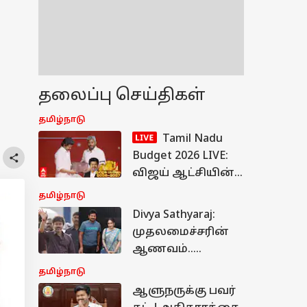
தலைப்பு செய்திகள்
தமிழ்நாடு
Tamil Nadu
Budget 2026 LIVE:
விஜய் ஆட்சியின்
முதல் பட்ஜெட்..
தமிழ்நாடு
இன்று
Divya Sathyaraj:
சட்டசபையில்
முதலமைச்சரின்
தாக்கல்
ஆணவம்..
உதயநிதி தப்பே
தமிழ்நாடு
செய்யல.. விஜயை
ஆளுநருக்கு பவர்
விளாசிய திவ்யா