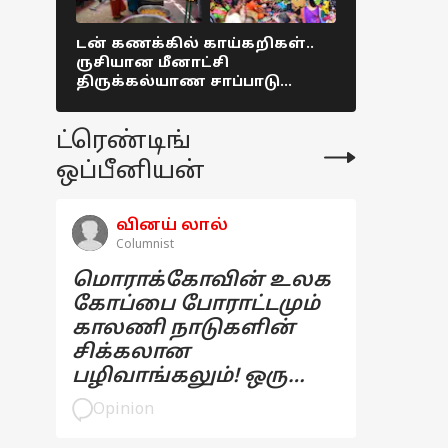
டன் கணக்கில் காய்கறிகள்..
தமிழகம் மு
ருசியான மீனாட்சி
31ஆம் தேத
திருக்கல்யாண சாப்பாடு
கடைகளை ம
Colorful picture !
மதுப்பிரிய
நியூஸ்
ட்ரெண்டிங்
ஒப்பீனியன்
வினய் லால்
Columnist
மொராக்கோவின் உலக
கோப்பை போராட்டமும்
காலணி நாடுகளின்
சிக்கலான
பழிவாங்கலும்! ஒரு
பார்வை
Opinion