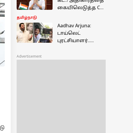
கட்..! அதிகாரத்தை
சத்யராஜ்!
கையிலெடுத்த CM
விஜய் - அனுமதி
தமிழ்நாடு
கட்டாயம்,
Aadhav Arjuna:
கலக்கத்தில்
டாய்லெட்
அதிகாரிகள்
புரட்சியாளர்..
தியாகியாக மாற்ற
முயற்சி..
Advertisement
உதயநிதியை
விளாசிய ஆதவ்
அர்ஜூனா
டு