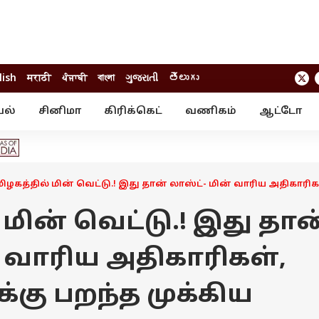
lish
मराठी
ਪੰਜਾਬੀ
বাংলা
ગુજરાતી
తెలుగు
யல்
சினிமா
கிரிக்கெட்
வணிகம்
ஆட்டோ
் ஸ்டோரீஸ்
வேலைவாய்ப்பு
க்ரைம்
ில்நுட்பம்
வீடியோ
ஃபோட்டோ கேல
ிழகத்தில் மின் வெட்டு.! இது தான் லாஸ்ட்- மின் வாரிய அதிகாரிக
 மின் வெட்டு.! இது தான
் வாரிய அதிகாரிகள்,
கு பறந்த முக்கிய