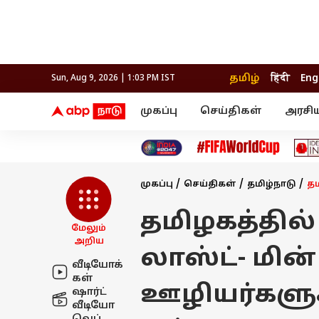
தமிழ்
हिंदी
Eng
Sun, Aug 9, 2026 | 1:03 PM IST
முகப்பு
செய்திகள்
அரசி
செய்திகள்
கல்வி
வெப
தஞ்சாவூர்
தமிழ்நாடு
பிக் பாஸ் தமிழ்
அரசியல்
திரை விமர்சனம்
நெல்லை
சென்னை
தொலைக்காட்சி
லைப்ஸ்டைல்
தொழ
கோவை
வேலூர்
முகப்பு
செய்திகள்
தமிழ்நாடு
தம
மதுரை
உணவு
காஞ்சிபுரம்
சேலம்
திருச்சி
செங்கல்பட்டு
இந்தியா
தமிழகத்தில்
உலகம்
திருவண்ணாமலை
மேலும்
மயிலாடுதுறை
அறிய
லாஸ்ட்- மின
வீடியோக்
கள்
ஊழியர்களுக்
ஷார்ட்
வீடியோ