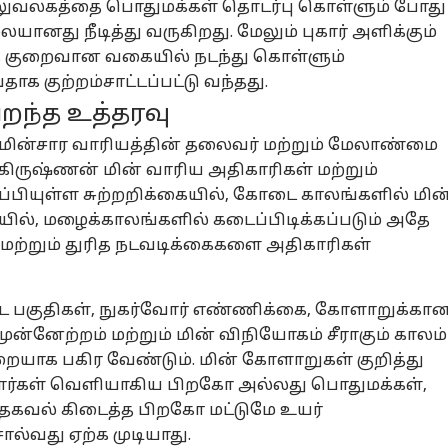
லுவலகத்தை பொதுமக்கள் தொடர்பு கொள்ளும் போது
யானது நீடித்து வருகிறது. மேலும் புகார் அளிக்கும்
 குறைவான வகையில் நடந்து கொள்ளும்
க குற்றம்சாட்டப்பட்டு வந்தது.
றந்த உத்தரவு
 மின்சார வாரியத்தின் தலைவர் மற்றும் மேலாண்மை
தாகிருஷ்ணன் மின் வாரிய அதிகாரிகள் மற்றும்
்பியுள்ள சுற்றறிக்கையில், கோடை காலங்களில் மின
ில், மழைக்காலங்களில் கடைப்பிடிக்கப்படும் அதே
மற்றும் துரித நடவடிக்கைகளை அதிகாரிகள்
ட்ட பகுதிகள், நுகர்வோர் எண்ணிக்கை, கோளாறுக்கா
முன்னேற்றம் மற்றும் மின் விநியோகம் சீராகும் காலம்
ையாக பகிர வேண்டும். மின் கோளாறுகள் குறித்து
ார்கள் வெளியாகிய பிறகோ அல்லது பொதுமக்கள்,
் தகவல் கிடைத்த பிறகோ மட்டுமே உயர்
ல்வது ஏற்க முடியாது.