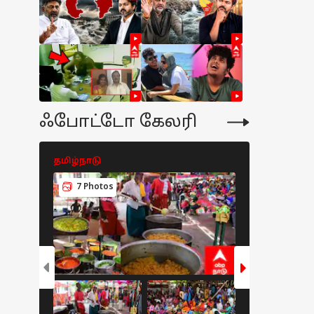
ஃபோட்டோ கேலரி
தமிழ்நாடு
தமிழ்நாடு
7 Photos
5 Photos