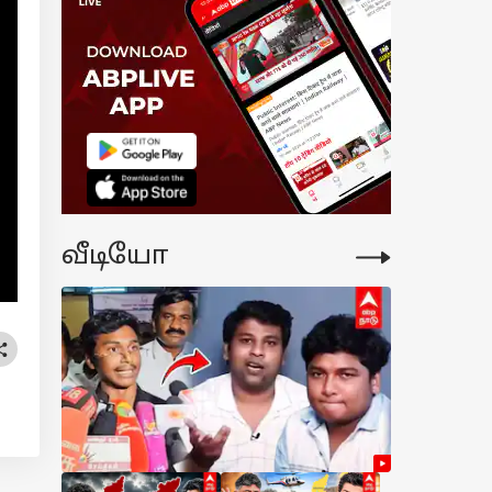
hav Arjuna:
ய்லெட்
ட்சியாளர்..
யாகியாக மாற்ற
ற்சி..
யநிதியை
ளாசிய ஆதவ்
்ஜூனா
வீடியோ