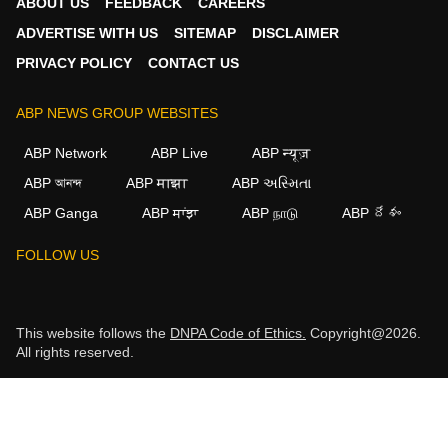
ABOUT US
FEEDBACK
CAREERS
ADVERTISE WITH US
SITEMAP
DISCLAIMER
PRIVACY POLICY
CONTACT US
ABP NEWS GROUP WEBSITES
ABP Network
ABP Live
ABP न्यूज़
ABP আনন্দ
ABP माझा
ABP અસ્મિતા
ABP Ganga
ABP ਸਾਂਝਾ
ABP நாடு
ABP దేశం
FOLLOW US
This website follows the
DNPA Code of Ethics.
Copyright@2026.
All rights reserved.