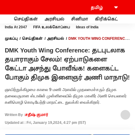
செய்திகள்
அரசியல்
சினிமா
கிரிக்கெட்
வணி
India At 2047
FIFA உலக்கோப்பை
Ideas of India
முகப்பு
செய்திகள்
அரசியல்
DMK YOUTH WING CONFERENCE:
தடபுடலாக தயாராகும் சேலம்! ஏற்பாடுகளை கேட்டா அசந்து
DMK Youth Wing Conference: தடபுடலாக
போவீங்க! களைகட்ட போகும் திமுக இளைஞர் அணி மாநாடு!
தயாராகும் சேலம்! ஏற்பாடுகளை
கேட்டா அசந்து போவீங்க! களைகட்ட
போகும் திமுக இளைஞர் அணி மாநாடு!
ஞாயிற்றுக்கிழமை காலை 9 மணி அளவில் முதலமைச்சரும் திமுக
தலைவருமான ஸ்டாலின் முன்னிலையில் திமுக மகளிர் அணி செயலாளர்
கனிமொழி கொடியேற்றி மாநாட்டை துவக்கி வைக்கிறார்.
Written By :
சதீஷ் குமார்
Updated at : Fri, January 19,2024, 4:27 pm (IST)