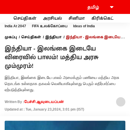
செய்திகள்
அரசியல்
சினிமா
கிரிக்கெட்
வணி
India At 2047
FIFA உலக்கோப்பை
Ideas of India
முகப்பு
செய்திகள்
இந்தியா
இந்தியா - இலங்கை இடையே
விரைவில் பாலம்! மத்திய அரசு மும்முரம்!
இந்தியா - இலங்கை இடையே
விரைவில் பாலம்! மத்திய அரசு
மும்முரம்!
இந்தியா, இலங்கை இடையே பாலம் அமைக்கும் பணியை மத்திய அரசு
தொடங்க உள்ளதாக தகவல் வெளியாகியுள்ளது பெரும் எதிர்பார்ப்பை
ஏற்படுத்தியுள்ளது.
Written By :
பேச்சி ஆவுடையப்பன்
Updated at : Tue, January 23,2024, 3:01 pm (IST)