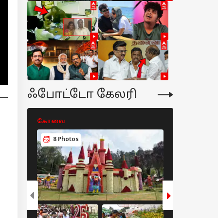
ஃபோட்டோ கேலரி
கோவை
கோவை
8 Photos
10 Photo