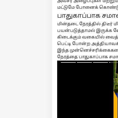
அவசர அழைப்புகள் மற்றும
717
கட
மட்டுமே போனைக் கொண்டு
LOGIN
பதி
பாதுகாப்பாக சமாளி
மத
வி
மின்தடை நேரத்தில் திடீர் 
வெ
பயன்படுத்தாமல் இருக்க வ
நய
கிடைக்கும் வகையில் வைத்த
பெட்டி போன்ற அத்தியாவச
இந்த முன்னெச்சரிக்கைகளை
நேரத்தை பாதுகாப்பாக சமாளி