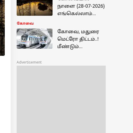
யை தேர்வு
நாளை (28-07-2026)
செய்தது ஏன்?
எங்கெல்லாம்
கரண்ட் கட் ஆகும் -
கோவை
மின்வாரியம்
கோவை, மதுரை
வெளியிட்ட லிஸ்ட்
மெட்ரோ திட்டம்..!
மீண்டும்
நிராகரித்த மத்திய
அரசு - தமிழ்நாடு
Advertisement
அரசுக்கு
அட்வைஸ்