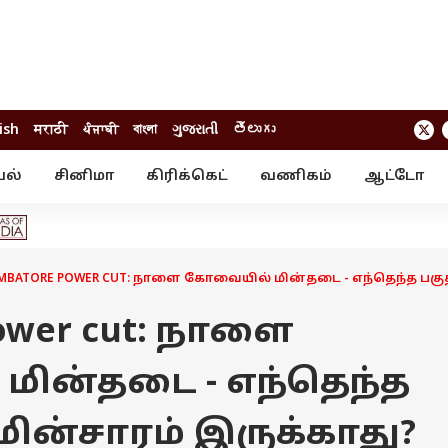
ish
मराठी
ਪੰਜਾਬੀ
বাংলা
ગુજરાતી
తెలుగు
யல்
சினிமா
கிரிக்கெட்
வணிகம்
ஆட்டோ
் ஸ்டோரீஸ்
வேலைவாய்ப்பு
க்ரைம்
ில்நுட்பம்
வீடியோ
ஃபோட்டோ கேல
MBATORE POWER CUT: நாளை கோவையில் மின்தடை - எந்தெந்த பகுத
power cut: நாளை
ின்தடை - எந்தெந்த
மின்சாரம் இருக்காது?