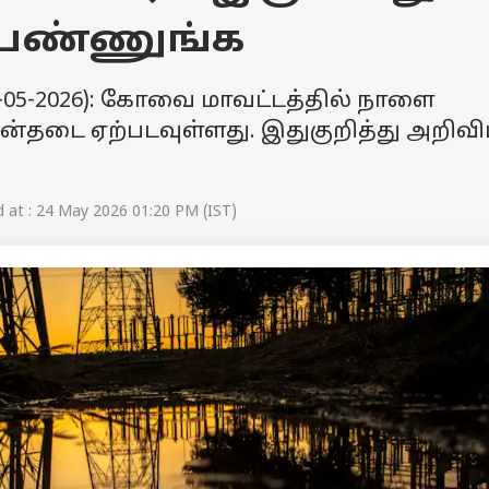
 பண்ணுங்க
25-05-2026): கோவை மாவட்டத்தில் நாளை
ன்தடை ஏற்படவுள்ளது. இதுகுறித்து அறிவிப
at : 24 May 2026 01:20 PM (IST)