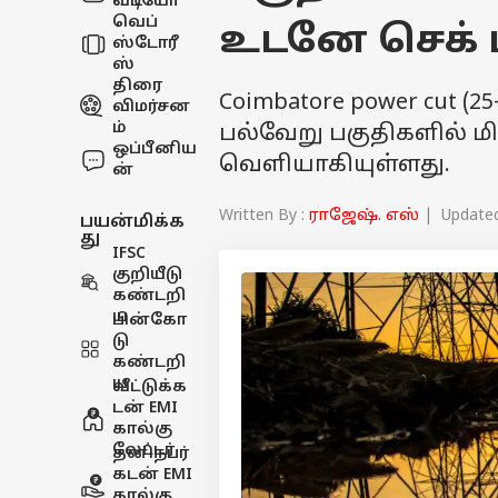
வீடியோ
வெப்
உடனே செக்
ஸ்டோரீ
ஸ்
திரை
Coimbatore power cut (
விமர்சன
ம்
பல்வேறு பகுதிகளில் மி
ஒப்பீனிய
வெளியாகியுள்ளது.
ன்
Written By :
ராஜேஷ். எஸ்
| Updated 
பயன்மிக்க
து
IFSC
குறியீடு
கண்டறி
ய
பின்கோ
டு
கண்டறி
ய
வீட்டுக்க
டன் EMI
கால்கு
லேட்டர்
தனிநபர்
கடன் EMI
கால்கு