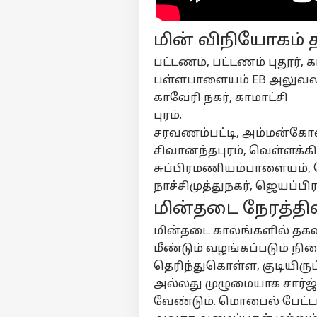
மின் விநியோகம் த
பர்ச
பட்டணம், பட்டணம் புதூர், 
பள்ளபாளையம் EB அலுவலக
மு
காவேரி நகர், காமாட்சி
Hello Guest
புரம்.
அர
சரவணம்பட்டி, அம்மன்கோவி
எங்களிடம்
விளம்பரம் செய்ய
சிவானந்தபுரம், வெள்ளக்க
சுப்பிரமணியம்பாளையம், கே
சுயவிவரம்
நாச்சிமுத்துநகர், ஜெயப்பிர
வேலைவாய்ப்புகள்
மின்தடை நேரத்த
ஸ்க
தொடர்புகொள்ள
கறி
மின்தடை காலங்களில் தகவல
கருத்துக்கேட்பு
எம்
தமி
மீண்டும் வழங்கப்படும் நி
கோ
தனியுரிமை
வி
கொள்கை
தெரிந்துகொள்ள, குடியிரு
ரவு
அல்லது முழுமையாக சார்
அத
வேண்டும். மொபைல் பேட்ட