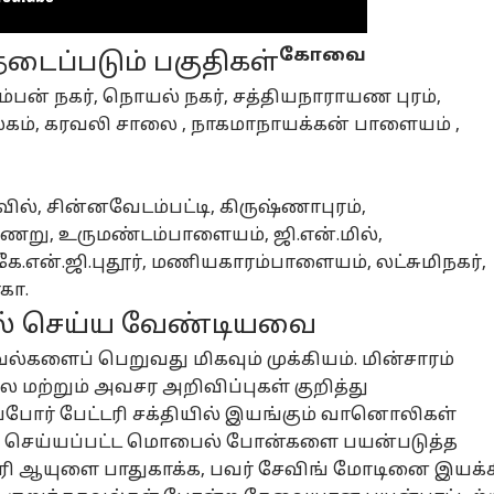
கோவை
டைப்படும் பகுதிகள்
னல் கார்னர்
கம்பன் நகர், நொயல் நகர், சத்தியநாராயண புரம்,
ம், கரவலி சாலை , நாகமாநாயக்கன் பாளையம் ,
க்கிய கட்டுரைகள்
டாப் ரீல்ஸ்
சியல்
அரசியல்
இந்தியா
தமி
ல், சின்னவேடம்பட்டி, கிருஷ்ணாபுரம்,
ிணறு, உருமண்டம்பாளையம், ஜி.என்.மில்,
.என்.ஜி.புதூர், மணியகாரம்பாளையம், லட்சுமிநகர்,
கா.
ில் செய்ய வேண்டியவை
ார்பியோ கார்,
மாஜி அமைச்சர்
Narendra Modi:
Rah
 விருந்து,
தோப்பு
மன்னிச்சு
தம
்களைப் பெறுவது மிகவும் முக்கியம். மின்சாரம்
எல்ஏ சீட்டுக்கு 10
ழ்நாடு
வெங்கடாச்சலம்
தமிழ்நாடு
விடுறேன்.. கெட்ட
அரசியல்
ராக
இந
லை மற்றும் அவசர அறிவிப்புகள் குறித்து
டி வசூல் ?
பதவியை பறித்த
வார்த்தை பேசிய
வ
ஜயபாஸ்கரை
ஸ்டாலின்.! இது
போராட்டக்காரர்கள்.
சந
ப்போர் பேட்டரி சக்தியில் இயங்கும் வானொலிகள்
ண்டு கட்டும்
தான் காரணமா.?
. வீடியோ
..
ஜ் செய்யப்பட்ட மொபைல் போன்களை பயன்படுத்த
ிமுக
வெளியிட்ட மோடி!
பி
ரி ஆயுளை பாதுகாக்க, பவர் சேவிங் மோடினை இயக்க