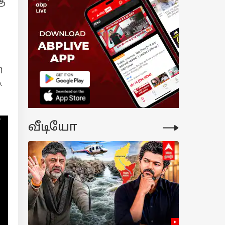
கு
பாடா..!
ாலையிலேயே
்பாட்.! 202
பாய் குறைந்தது
லிண்டர் விலை-
ளியான சூப்பர்
ிவிப்பு
ி
.
வீடியோ