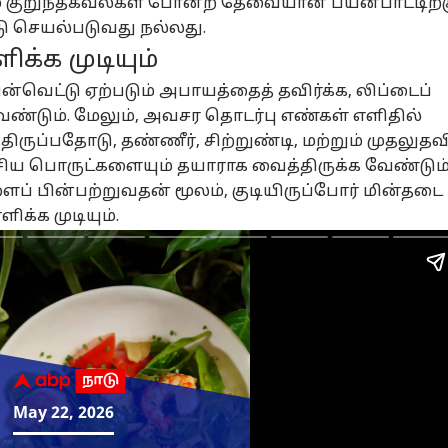
் குறுந்தகவல்கள் போன்ற தேவையான பயன்பாட்டிற்
 டாஸ்மாக்
TN Weather News:
சிஎம் விஜய்
அப்
ைகளுக்கு
காற்றழுத்த தாழ்வு
கர்நாடகாவிற்கு வர
க
 செயல்படுவது நல்லது.
லாக FL-2
நிலை..
வேண்டாம் -
ஜாக
க்க முடியும்
ுபான கிளப்.?
தமிழ்நாட்டில்
டி.கே.சிவக்குமார்
ரூ
ஜய் அரசை
இன்று
திடீர் அறிவிப்பு -
சி
மின்வெட்டு ஏற்படும் அபாயத்தைத் தவிர்க்க, லிப்டைப்
ளுத்தெடுக்கும்
வெளுக்கப்போகும்
காரணம் என்ன.?
வெ
ேண்டும். மேலும், அவசர தொடர்பு எண்கள் எளிதில்
ினார்
கனமழை.. எங்கு?
அற
ிருப்பதோடு, தண்ணீர், சிற்றுண்டி, மற்றும் முதலுதவ
ிய பொருட்களையும் தயாராக வைத்திருக்க வேண்டும்
ப் பின்பற்றுவதன் மூலம், குடியிருப்போர் மின்தடை
க்க முடியும்.