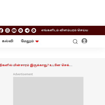
எங்களிடம் விளம்பரம் செய்ய
கல்வி
மேலும்
ஆன்மிகம்
ஆட்டோ
ரி
ட்ரெண்டிங்
சுற்றுலா
ிகளில் மின்சாரம் இருக்காது? உடனே செக்
Advertisement