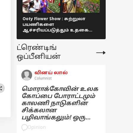
Ooty Flower Show : சுற்றுலா
Lok Sabha E
பயணிகளை
வெள்ளத்தில்
ஆச்சரியப்படுத்தும் உதகை
கூட்டணி பொ
மலர் கண்காட்சி!
கோவையி
தொண்டர்
ட்ரெண்டிங்
ஒப்பீனியன்
வினய் லால்
Columnist
மொராக்கோவின் உலக
கோப்பை போராட்டமும்
காலணி நாடுகளின்
சிக்கலான
பழிவாங்கலும்! ஒரு
பார்வை
Opinion