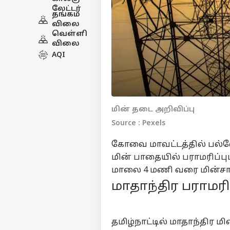
லேட்டர்
தங்கம்
விலை
வெள்ளி
விலை
AQI
மின் தடை அறிவிப்பு
Source : Pexels
கோவை மாவட்டத்தில் பல்வே
மின் பாதையில் பராமரிப்
மாலை 4 மணி வரை மின்சார
மாதாந்திர பராமரி
தமிழ்நாட்டில் மாதாந்திர 