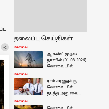
்பு
தலைப்பு செய்திகள்
கோவை
ஆகஸ்ட் முதல்
நாளில் (01-08-2026)
கோவையில்
எங்கெல்லாம்
கோவை
கரண்ட் கட் ஆகும் -
ராம் சரணுக்கு
மின்வாரியம்
கோவையில்
வெளியிட்ட லிஸ்ட்
நடந்த அறுவை
சிகிச்சை... கங்கா
கோவை
மருத்துவமனை
கோவையில்