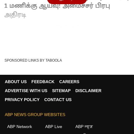
1 மணிக்கு ஆய்வு! அமைச்சர் பிரபு
அதிரடி
Advertisement
SPONSORED LINKS BY TABOOLA
ABOUT US
FEEDBACK
CAREERS
ADVERTISE WITH US
SITEMAP
DISCLAIMER
PRIVACY POLICY
CONTACT US
ABP NEWS GROUP WEBSITES
Written By :
ABP NADU
25 May 2026 11:29 AM (IST)
ABP Network
ABP Live
ABP न्यूज़
அமைச்சர் பிரபு நள்ளிரவு 1 மணிக்கு கேரளாவுக்கு கனிமங்கள்