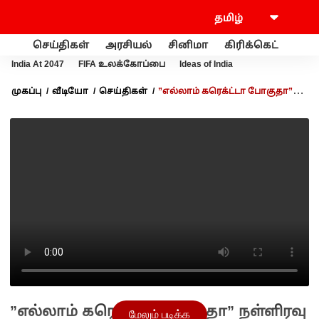
செய்திகள்
அரசியல்
சினிமா
கிரிக்கெட்
வணி
India At 2047
FIFA உலக்கோப்பை
Ideas of India
முகப்பு
வீடியோ
செய்திகள்
”எல்லாம் கரெக்ட்டா போகுதா”
நள்ளிரவு 1 மணிக்கு ஆய்வு! அமைச்சர் பிரபு அதிரடி
”எல்லாம் கரெக்ட்டா போகுதா” நள்ளிரவு
மேலும் படிக்க