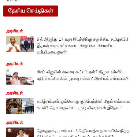
Tn Govt
தேசிய செய்திகள்
அரசியல்
6 ல் இருந்து 17 வது இடத்திற்கு சறுக்கிய தமிழகம்.!
இதான் உங்க லட்சணம் - விஜய்யை விளாசிய
ஆர்.பி.உதயகுமார்
அரசியல்
சிஎம் விஜயின் அவசர கூட்டம் ஏன்? திமுக உள்ளிட்ட
எதிர்க்கட்சிகளின் முடிவு என்ன? அரசியல் சம்பவமா?
அரசியல்
தமிழ்நாட்டின் ஒவ்வொரு குடும்பத்தின் மீதும் எவ்வளவு
கடன்? அரசு வருவாய் - முழு விவரங்கள் இதோ..!
அரசியல்
ஆளுநருக்கு பவர் கட்..! அதிகாரத்தை கையிலெடுத்த
CM விஜய் - அனுமதி கட்டாயம், கலக்கத்தில்