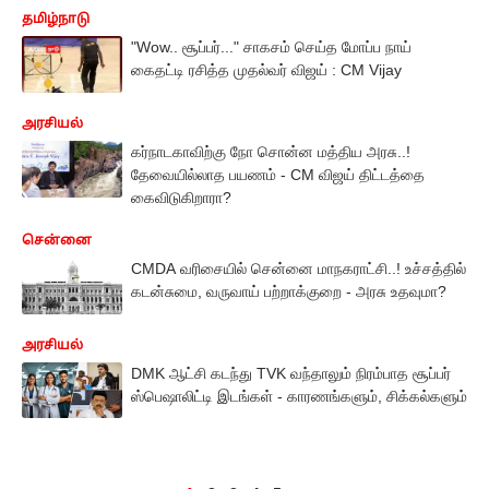
தமிழ்நாடு
"Wow.. சூப்பர்..." சாகசம் செய்த மோப்ப நாய்
கைதட்டி ரசித்த முதல்வர் விஜய் : CM Vijay
அரசியல்
கர்நாடகாவிற்கு நோ சொன்ன மத்திய அரசு..!
தேவையில்லாத பயணம் - CM விஜய் திட்டத்தை
கைவிடுகிறாரா?
சென்னை
CMDA வரிசையில் சென்னை மாநகராட்சி..! உச்சத்தில்
கடன்சுமை, வருவாய் பற்றாக்குறை - அரசு உதவுமா?
அரசியல்
DMK ஆட்சி கடந்து TVK வந்தாலும் நிரம்பாத சூப்பர்
ஸ்பெஷாலிட்டி இடங்கள் - காரணங்களும், சிக்கல்களும்