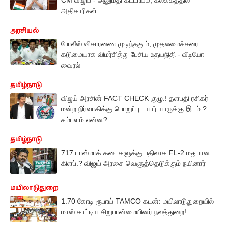
அதிகாரிகள்
அரசியல்
போலீஸ் விசாரணை முடிந்ததும், முதலமைச்சரை
கடுமையாக விமர்சித்து பேசிய உதயநிதி - வீடியோ
வைரல்
தமிழ்நாடு
விஜய் அரசின் FACT CHECK குழு.! தளபதி ரசிகர்
மன்ற நிர்வாகிக்கு பொறுப்பு.. யார் யாருக்கு இடம் ?
சம்பளம் என்ன?
தமிழ்நாடு
717 டாஸ்மாக் கடைகளுக்கு பதிலாக FL-2 மதுபான
கிளப்.? விஜய் அரசை வெளுத்தெடுக்கும் நயினார்
மயிலாடுதுறை
1.70 கோடி ரூபாய் TAMCO கடன்: மயிலாடுதுறையில்
மாஸ் காட்டிய சிறுபான்மையினர் நலத்துறை!