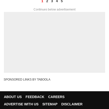
1
2
3
4
5
Continues below advertisement
SPONSORED LINKS BY TABOOLA
ABOUT US
FEEDBACK
CAREERS
ADVERTISE WITH US
SITEMAP
DISCLAIMER