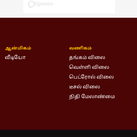
பார்வை
Opinion
ஆன்மிகம்
வணிகம்
வீடியோ
தங்கம் விலை
வெள்ளி விலை
பெட்ரோல் விலை
டீசல் விலை
நிதி மேலாண்மை