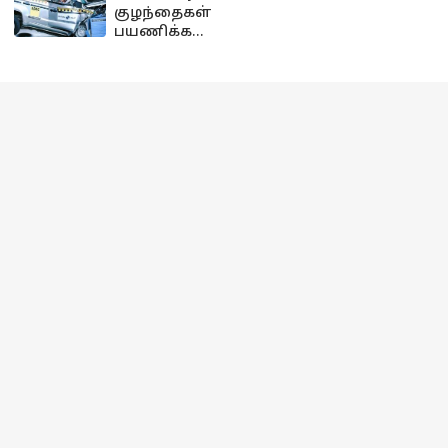
குழந்தைகள்
பயணிக்க
பாதுகாப்பான
கார்கள் -
இந்தியாவின்
டாப் 6 லிஸ்ட்
இதோ..!