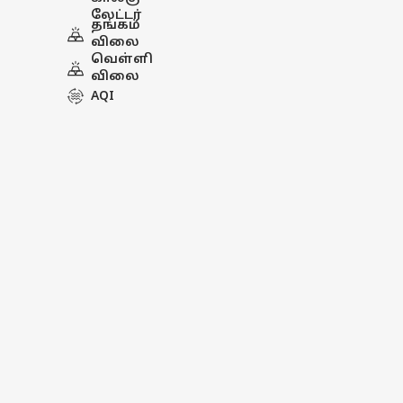
லேட்டர்
தங்கம்
விலை
வெள்ளி
விலை
AQI