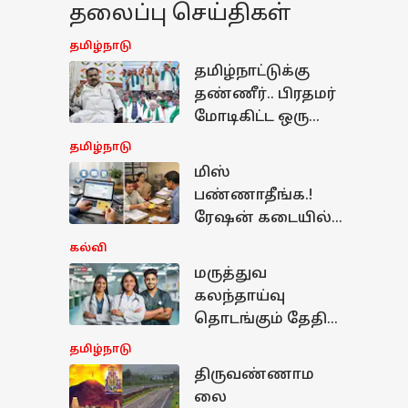
தலைப்பு செய்திகள்
தமிழ்நாடு
தமிழ்நாட்டுக்கு
தண்ணீர்.. பிரதமர்
மோடிகிட்ட ஒரு
வார்த்தை
தமிழ்நாடு
பேசுனீங்களா?..
மிஸ்
நயினாருக்கு
பண்ணாதீங்க.!
மாணிக்கம் தாகூர்
ரேஷன் கடையில்
கேள்வி!
கைவிரல் பதிவு
கல்வி
செய்ய சூப்பர்
மருத்துவ
சான்ஸ்-
கலந்தாய்வு
வெளியான
தொடங்கும் தேதி
முக்கிய அறிவிப்பு
அறிவிப்பு - மாநில
தமிழ்நாடு
ஒதுக்கீடு
திருவண்ணாம
ழ்நாடு
எப்போது? கடைசி
லை