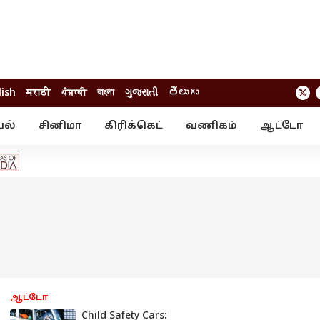
lish
मराठी
ਪੰਜਾਬੀ
বাংলা
ગુજરાતી
తెలుగు
யல்
சினிமா
கிரிக்கெட்
வணிகம்
ஆட்டோ
் ஸ்டோரீஸ்
வேலைவாய்ப்பு
க்ரைம்
ில்நுட்பம்
வீடியோ
ஃபோட்டோ கேல
ஆட்டோ
Child Safety Cars: