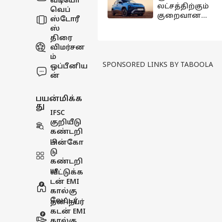
வீடியோ
லட்சத்திற்கும்
வெப்
குறைவான
ஸ்டோரீ
பட்ஜெட்; சிறந்த
ஸ்
மைலேஜ்,
திரை
பாதுகாப்பு;
விமர்சன
டாடா-வின் டாப்
ம்
மாடல்கள்
SPONSORED LINKS BY TABOOLA
ஒப்பீனிய
எவை.?
ன்
பயன்மிக்க
து
IFSC
குறியீடு
கண்டறி
ய
பின்கோ
டு
கண்டறி
ய
வீட்டுக்க
டன் EMI
கால்கு
லேட்டர்
தனிநபர்
கடன் EMI
கால்கு