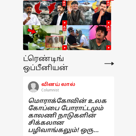
ட்ரெண்டிங்
ஒப்பீனியன்
வினய் லால்
Columnist
மொராக்கோவின் உலக
கோப்பை போராட்டமும்
காலணி நாடுகளின்
சிக்கலான
பழிவாங்கலும்! ஒரு