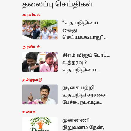
தலைப்பு செய்திகள்
அரசியல்
”உதயநிதியை
கைது
செய்யக்கூடாது” 12
மணி வரை கெடு
அரசியல்
விதித்த சென்னை
சிஎம் விஜய் போட்ட
உயர்நீதிமன்றம்
உத்தரவு.?
உதயநிதியை
கைது செய்ய
தமிழ்நாடு
வீட்டிற்குள் சென்ற
நடிகை பற்றி
போலீஸ்
உதயநிதி சர்ச்சை
பேச்சு.. நடவடிக்கை
எடுங்க.. தேசிய
உணவு
மகளிர்
முன்னணி
ணவு
ஆணையத்தில்
நிறுவனம் தேன்,