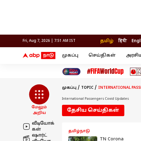
தமிழ்
हिंदी
Engl
Fri, Aug 7, 2026 | 7:51 AM IST
முகப்பு
செய்திகள்
அரசி
செய்திகள்
கல்வி
வெப
தஞ்சாவூர்
தமிழ்நாடு
பிக் பாஸ் தமிழ்
அரசியல்
திரை விமர்சனம்
நெல்லை
சென்னை
தொலைக்காட்சி
லைப்ஸ்டைல்
தொழ
கோவை
வேலூர்
முகப்பு
TOPIC
INTERNATIONAL PASS
மதுரை
உணவு
காஞ்சிபுரம்
சேலம்
திருச்சி
செங்கல்பட்டு
International Passengers Covid Updates
இந்தியா
உலகம்
திருவண்ணாமலை
மேலும்
தேசிய செய்திகள்
மயிலாடுதுறை
அறிய
வீடியோக்
கள்
தமிழ்நாடு
ஷார்ட்
TN Corona