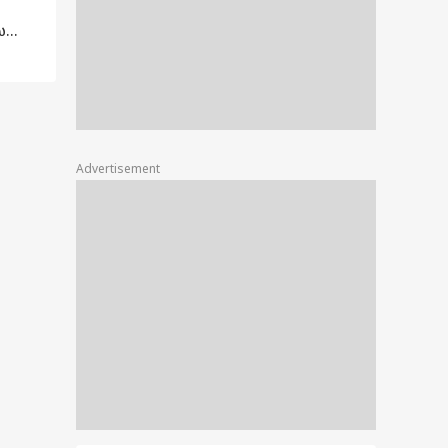
்
ா
 பேர்
Advertisement