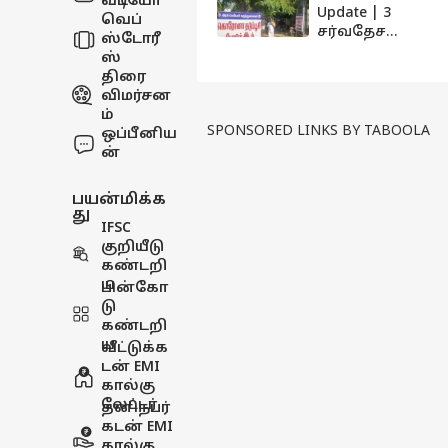
வீடியோ
Update | 3
வெப்
சர்வதேச
ஸ்டோரீ
பயணிகள்
ஸ்
உட்பட 606
திரை
பேருக்கு
விமர்சன
கொரோனா
ம்
தொற்று... 11
SPONSORED LINKS BY TABOOLA
ஒப்பீனிய
பேர் உயிரிழப்பு
ன்
பயன்மிக்க
து
IFSC
குறியீடு
கண்டறி
ய
பின்கோ
டு
கண்டறி
ய
வீட்டுக்க
டன் EMI
கால்கு
லேட்டர்
தனிநபர்
கடன் EMI
கால்கு