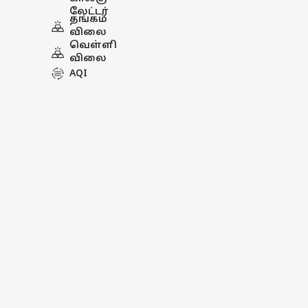
லேட்டர்
தங்கம்
விலை
வெள்ளி
விலை
AQI