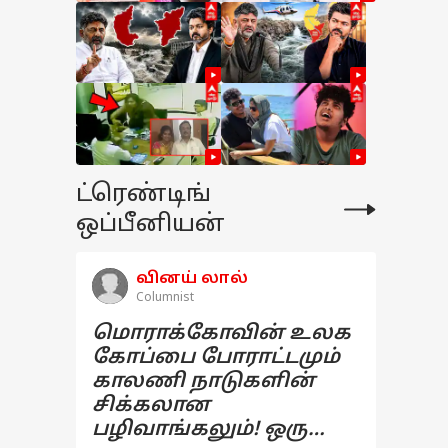
ட்ரெண்டிங்
ஒப்பீனியன்
வினய் லால்
Columnist
மொராக்கோவின் உலக
கோப்பை போராட்டமும்
காலணி நாடுகளின்
சிக்கலான
பழிவாங்கலும்! ஒரு