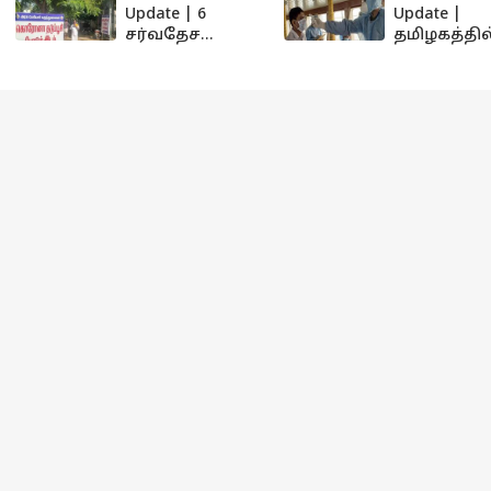
Update | 6
Update |
சர்வதேச
தமிழகத்தில
பயணிகள்
இன்று 2
உட்பட 597
சர்வதேச
பேருக்கு
பயணிகள்
கொரோனா
உட்பட 604
தொற்று... 7 பேர்
பேருக்கு
உயிரிழப்பு
கொரோன
தொற்று... 8
உயிரிழப்பு