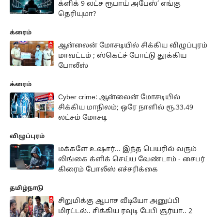
க்ளிக் 9 லட்ச ரூபாய் அபேஸ்’ எங்கு
தெரியுமா?
க்ரைம்
ஆன்லைன் மோசடியில் சிக்கிய விழுப்புரம்
மாவட்டம் ; ஸ்கெட்ச் போட்டு தூக்கிய
போலீஸ்
க்ரைம்
Cyber crime: ஆன்லைன் மோசடியில்
சிக்கிய மாநிலம்; ஒரே நாளில் ரூ.33.49
லட்சம் மோசடி
விழுப்புரம்
மக்களே உஷார்... இந்த பெயரில் வரும்
லிங்கை க்ளிக் செய்ய வேண்டாம் - சைபர்
கிரைம் போலீஸ் எச்சரிக்கை
தமிழ்நாடு
சிறுமிக்கு ஆபாச வீடியோ அனுப்பி
மிரட்டல்.. சிக்கிய ரவுடி பேபி சூர்யா.. 2