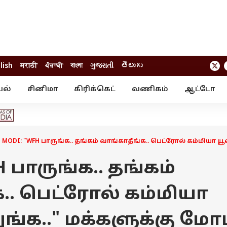
lish
मराठी
ਪੰਜਾਬੀ
বাংলা
ગુજરાતી
తెలుగు
யல்
சினிமா
கிரிக்கெட்
வணிகம்
ஆட்டோ
் ஸ்டோரீஸ்
வேலைவாய்ப்பு
க்ரைம்
ில்நுட்பம்
வீடியோ
ஃபோட்டோ கேல
 MODI: "WFH பாருங்க.. தங்கம் வாங்காதீங்க.. பெட்ரோல் கம்மியா
H பாருங்க.. தங்கம்
.. பெட்ரோல் கம்மியா
்க.." மக்களுக்கு மோட