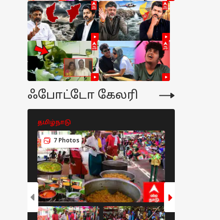
ஃபோட்டோ கேலரி
தமிழ்நாடு
தமிழ்நாடு
7 Photos
5 Photos