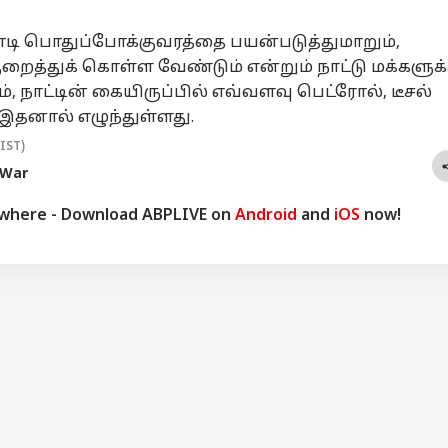
யநிதியை
Kanimozhi: ஆபாச
சென்னைல
சி
து செய்ய இது
பேச்சு விவகாரம்;
ஆகஸ்ட் 5-ம் தேதி
உத
டி பொதுப்போக்குவரத்தை பயன்படுத்துமாறும்,
ன் காரணம்.!
உதயநிதி
ஒரே ஒரு இடத்துல
உத
ெக புகாரில்
ஸ்டாலின் கைது-
தான் மின்சாரத்
கை
த்துக் கொள்ள வேண்டும் என்றும் நாட்டு மக்களுக்
ுப்பது என்ன.?
கனிமொழி
தடை இருக்கு; அது
வீட
், நாட்டின் கையிருப்பில் எவ்வளவு பெட்ரோல், டீசல்
சொன்னது என்ன
உங்க ஏரியாவா
போ
 இதனால் எழுந்துள்ளது.
தெரியுமா?
பாருங்க.?
(IST)
 War
ywhere - Download ABPLIVE on
Android
and
iOS
now!