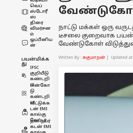
வீடியோ
வெப்
வேண்டுகோ
ஸ்டோரீ
ஸ்
திரை
நாட்டு மக்கள் ஒரு வருட
விமர்சன
ம்
டீசலை குறைவாக பயன்பட
ஒப்பீனிய
வேண்டுகோள் விடுத்துள
ன்
Written By :
சுகுமாறன்
| Updated at 
பயன்மிக்க
து
IFSC
குறியீடு
கண்டறி
ய
பின்கோ
டு
கண்டறி
ய
வீட்டுக்க
டன் EMI
கால்கு
லேட்டர்
தனிநபர்
கடன் EMI
கால்கு