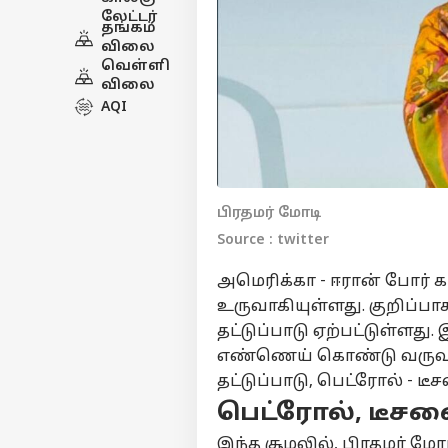
லேட்டர்
தங்கம்
விலை
வெள்ளி
விலை
AQI
பிரதமர் மோடி
Source : twitter
அமெரிக்கா - ஈரான் போர்
உருவாகியுள்ளது. குறிப்பாக
தட்டுப்பாடு ஏற்பட்டுள்ளது
எண்ணெய் கொண்டு வருவதி
தட்டுப்பாடு, பெட்ரோல் - டீ
பெட்ரோல், டீச
இந்த சூழலில், பிரதமர் மோ