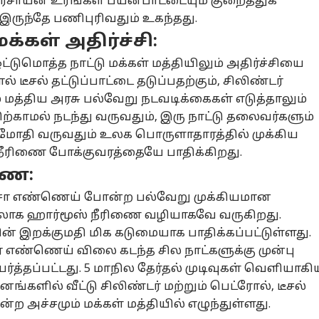
் ரசாயன உரங்கள் பயன்பாட்டையும் குறைத்துக்
 இருந்தே பணிபுரிவதும் உகந்தது.
மக்கள் அதிர்ச்சி:
னல் கார்னர்
ஒட்டுமொத்த நாட்டு மக்கள் மத்தியிலும் அதிர்ச்சியை
் டீசல் தட்டுப்பாட்டை தடுப்பதற்கும், சிலிண்டர்
க்கிய கட்டுரைகள்
டாப் ரீல்ஸ்
ம் மத்திய அரசு பல்வேறு நடவடிக்கைகள் எடுத்தாலும்
ிற்காமல் நடந்து வருவதும், இரு நாட்டு தலைவர்களும்
சியல்
தமிழ்நாடு
அரசியல்
அர
 மோதி வருவதும் உலக பொருளாதாரத்தில் முக்கிய
 நீரிணை போக்குவரத்தையே பாதிக்கிறது.
ணை:
ச்சா எண்ணெய் போன்ற பல்வேறு முக்கியமான
டர்ச்சியான
Udhayanithi:
ஒரு வார்த்தைக்கு 9
”உ
யிலாக ஹார்மூஸ் நீரிணை வழியாகவே வருகிறது.
வம், அழிவை
உதயநிதி
பிரிவுகளில்
திம
ன் இறக்குமதி மிக கடுமையாக பாதிக்கப்பட்டுள்ளது.
ைவுபடுத்தும் .!
சியல்
ஸ்டாலினை ரிலீஸ்
தமிழ்நாடு
வழக்கா.? உதயநிதி
சென்னை
போ
அர
ெகவின் பாசிச
பண்ணுங்க..
அவசரக் கைது
வே
 எண்ணெய் விலை கடந்த சில நாட்களுக்கு முன்பு
்மைக்கு
சென்னை
ஏன்?
அம
ர்த்தப்பட்டது. 5 மாநில தேர்தல் முடிவுகள் வெளியாகி
ுந்த அடி-
உயர்நீதிமன்றம்
கிருஷ்ணசாமி
ங்களில் வீட்டு சிலிண்டர் மற்றும் பெட்ரோல், டீசல்
க.ஸ்டாலின்
அதிரடி ஆர்டர்
கேள்வி
ன்ற அச்சமும் மக்கள் மத்தியில் எழுந்துள்ளது.