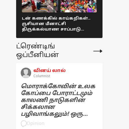
டன் கணக்கில் காய்கறிகள்..
தமிழகம் மு
ருசியான மீனாட்சி
31ஆம் தேத
திருக்கல்யாண சாப்பாடு
கடைகளை ம
Colorful picture !
மதுப்பிரிய
நியூஸ்
ட்ரெண்டிங்
ஒப்பீனியன்
வினய் லால்
Columnist
மொராக்கோவின் உலக
கோப்பை போராட்டமும்
காலணி நாடுகளின்
சிக்கலான
பழிவாங்கலும்! ஒரு
பார்வை
Opinion