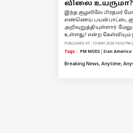
உத
விலை உயருமா?
கை
LOGIN
இந்த சூழலிலே பிரதமர் மோ
தா
தவ
எண்ணெய் பயன்பாட்டை குறை
இர
அறிவுறுத்தியுள்ளார். மேலும
உள்ளது? என்ற கேள்வியும்
PUBLISHED AT : 10 MAY 2026 10:02 PM 
Tags :
PM MODI
Iran America
Breaking News, Anytime, An