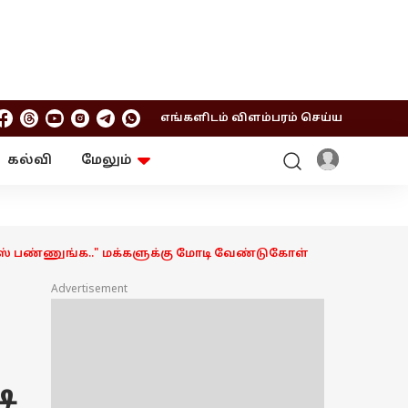
எங்களிடம் விளம்பரம் செய்ய
கல்வி
மேலும்
ஆன்மிகம்
ஆட்டோ
ரி
ட்ரெண்டிங்
சுற்றுலா
 யூஸ் பண்ணுங்க.." மக்களுக்கு மோடி வேண்டுகோள்
Advertisement
ி