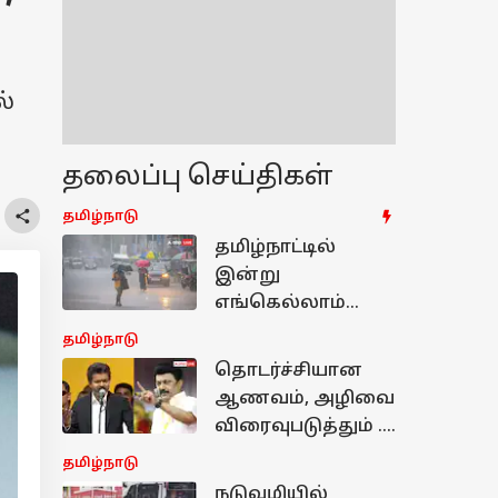
ல்
தலைப்பு செய்திகள்
தமிழ்நாடு
தமிழ்நாட்டில்
இன்று
எங்கெல்லாம்
கனமழைக்கு
தமிழ்நாடு
வாய்ப்பு? -
தொடர்ச்சியான
சென்னை
ஆணவம், அழிவை
வானிலை
விரைவுபடுத்தும் .!
மையத்தின்
தவெகவின் பாசிச
தமிழ்நாடு
லேட்டஸ்ட் வெதர்
தன்மைக்கு
நடுவழியில்