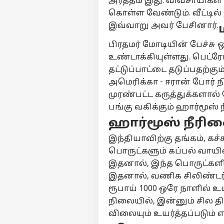
அர்த்தம் இது. விவசாயிகள
கொள்ள வேண்டும். வீட்டில்
இவ்வாறு அவர் பேசினார்.
பர்ச
பிரதமர் மோடியின் பேச்சு 
உண்டாக்கியுள்ளது. பெட்ரோல
மு
தட்டுப்பாட்டை தடுப்பதற்கு
Hello Guest
அமெரிக்கா - ஈரான் போர் ந
அர
முரண்பட்ட கருத்துக்களால்
எங்களிடம்
விளம்பரம் செய்ய
பங்கு வகிக்கும் ஹார்மூஸ்
சுயவிவரம்
ஹார்மூஸ் நீரி
வேலைவாய்ப்புகள்
இந்தியாவிற்கு தங்கம், க
தொ
தொடர்புகொள்ள
பொருட்களும் கப்பல் வா
ஆண
இதனால், இந்த பொருட்களி
கருத்துக்கேட்பு
விர
அர
தவ
இதனால், வணிக சிலிண்டர்
தனியுரிமை
தன
கொள்கை
ரூபாய் 1000 ஒரே நாளில் உய
விழ
நிலையில், இன்னும் சில தின
மு.
விலையும் உயர்த்தப்படும் எ