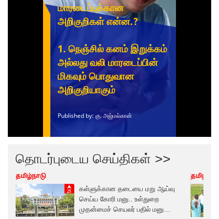
தொடர்புடைய செய்திகள் >>
தமிழ்நாடு
தமிழ்நாட
கள்ளுக்கான தடையை மறு ஆய்வு
செய்ய கோரி மனு.. உள்துறை
முதன்மைச் செயலர் பதில் மனு