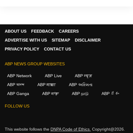
ABOUT US
FEEDBACK
CAREERS
ADVERTISE WITH US
SITEMAP
DISCLAIMER
PRIVACY POLICY
CONTACT US
ABP NEWS GROUP WEBSITES
ABP Network
ABP Live
ABP न्यूज़
ABP আনন্দ
ABP माझा
ABP અસ્મિતા
ABP Ganga
ABP ਸਾਂਝਾ
ABP நாடு
ABP దేశం
FOLLOW US
This website follows the
DNPA Code of Ethics.
Copyright@2026.