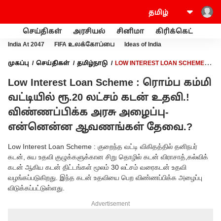
செய்திகள்
அரசியல்
சினிமா
கிரிக்கெட்
வணி
India At 2047
FIFA உலக்கோப்பை
Ideas of India
முகப்பு
செய்திகள்
தமிழ்நாடு
LOW INTEREST LOAN SCHEME :
ரொம்ப கம்மி வட்டியில் ரூ.20 லட்சம் கடன் உதவி.! விண்ணப்பிக்க
Low Interest Loan Scheme : ரொம்ப கம்மி
அரசு அழைப்பு- என்னென்ன ஆவணங்கள் தேவை.?
வட்டியில் ரூ.20 லட்சம் கடன் உதவி.!
விண்ணப்பிக்க அரசு அழைப்பு-
என்னென்ன ஆவணங்கள் தேவை.?
Low Interest Loan Scheme : குறைந்த வட்டி விகிதத்தில் தனிநபர்
கடன், சுய உதவி குழுக்களுக்கான சிறு தொழில் கடன் விராசாத்,கல்விக்
கடன் ஆகிய கடன் திட்டங்கள் மூலம் 30 லட்சம் வரைகடன் உதவி
வழங்கப்படுகிறது. இந்த கடன் உதவியை பெற விண்ணப்பிக்க அழைப்பு
விடுக்கப்பட்டுள்ளது.
Advertisement