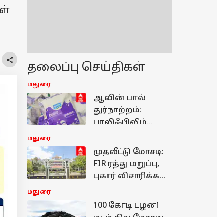
ள்
தலைப்பு செய்திகள்
மதுரை
ஆவின் பால்
துர்நாற்றம்:
பாலிஃபிலிம்
தவறு அம்பலம்,
மதுரை
சப்ளையர் மீது
முதலீட்டு மோசடி:
கடும் நடவடிக்கை!
FIR ரத்து மறுப்பு,
புகார் விசாரிக்க
உயர்நீதிமன்றம்
மதுரை
உத்தரவு!
100 கோடி பழனி