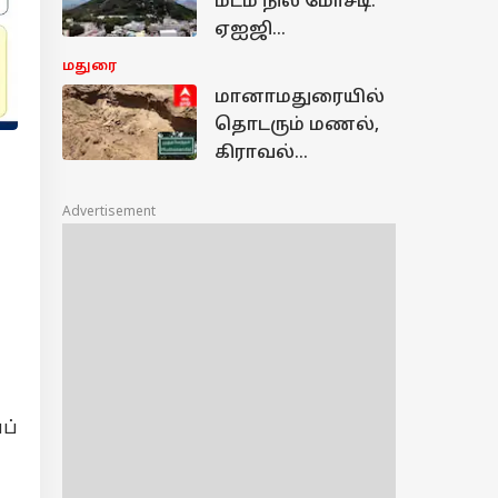
மடம் நில மோசடி:
ஏஐஜி
தலைமையில்
மதுரை
தீவிர விசாரணை!
மானாமதுரையில்
நடந்தது என்ன?
தொடரும் மணல்,
கிராவல்
கொள்ளை:
கனிமவளத்துறை
Advertisement
அமைச்சர்
தலையிடுவாரா?
ப்