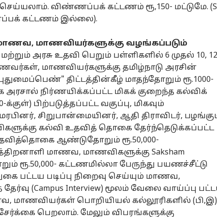
செய்யலாம். விண்ணப்பக் கட்டணம் ரூ,150- மட்டுமே. (
ப்பக் கட்டணம் இல்லை).
னல் கார்னர்
் மாணவ, மாணவியர்களுக்கு வழங்கப்படும்
ு மற்றும் அரசு உதவி பெறும் பள்ளிகளில் 6 முதல் 10, 12
க்கிய கட்டுரைகள்
டாப் ரீல்ஸ்
ாணவர்கள், மாணவியர்களுக்கு தமிழ்நாடு அரசின்
"புதுமைப்பெண்" திட்டத்தின்கீழ் மாதந்தோறும் ரூ.1000-
வி
தமிழ்நாடு
தமிழ்நாடு
தமி
அரசால் நிர்ணயிக்கப்பட்ட மிகக் குறைந்த கல்விக்
க்குள்) பிற்படுத்தப்பட்ட வகுப்பு, மிகவும்
சீர்மரபினர், சிறுபான்மையினர், ஆதி திராவிடர், பழங்குட
ுக்கு கல்வி உதவித் தொகை தேர்ந்தெடுக்கப்பட்ட
உதவித்தொகை ஆண்டுதோறும் ரூ.50,000-
ுத்துவ
திருவண்ணாமலை
CM Vijay:
செ
ந்தாய்வு
புறவழிச்சாலை
இயற்கையே எங்க
இன
்றுத்திறனாளி மாணவ, மாணவிகளுக்கு Saksham
டங்கும் தேதி
ளையாட்டு
திட்டம் ரெடி - சாமி
உலகம்
அண்ணன் பக்கம்
ஆட்டோ
எந
ஜோ
ரூ.50,000- கட்டணமில்லா பேருந்து பயணச்சீட்டு
விப்பு - மாநில
தரிசனம் டூ
தான்.. காவிரி
மா
கை பட்டய படிப்பு நிறைவு செய்யும் மாணவ,
க்கீடு
பொருளாதாரம் -
விவகாரத்தில்
எச
ேர்வு (Campus Interview) மூலம் வேலை வாய்ப்பு பட்
்போது? கடைசி
100KM ஸ்பீட்
விஜய்க்கு குவியும்
வ
ள் என்ன?
பாராட்டு!
அற
மாணவ, மாணவியர்கள் பொறியியல் கல்லூரிகளில் (பி,இ)
சேர்க்கை பெறலாம். மேலும் விபரங்களுக்கு