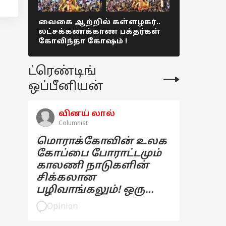
வைகை ஆற்றில் கள்ளழகர்..
டன் கணக்க
லட்சக்கணக்காண பக்தர்கள்
ருசியான ம
கோவிந்தா கோஷம் !
திருக்கல்
Colorful pict
ட்ரெண்டிங்
ஒப்பீனியன்
வினய் லால்
Columnist
மொராக்கோவின் உலக
கோப்பை போராட்டமும்
காலணி நாடுகளின்
சிக்கலான
பழிவாங்கலும்! ஒரு
பார்வை
Opinion