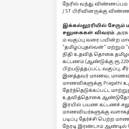
நேரில் வந்து விண்ணப்பம் 
/ ST பிரிவினருக்கு விண்ண
பர்ச
இக்கல்லூரியில் சேரும
சலுகைகள் விவரம்
: அரச
மு
ம் வகுப்பு வரை பயின்ற ம
Hello Guest
"தமிழ்ப்புதல்வன்" மற்றும் 
கல்
நிதி உதவித் தொகை தமிழக 
எங்களிடம்
விளம்பரம் செய்ய
கட்டணம் (ஆண்டுக்கு ரூ.2200-
பிற்படுத்தப்பட்ட வகுப்பு, 
சுயவிவரம்
இனத்தவர் மாணவ, மாணவிகள
வேலைவாய்ப்புகள்
மாணவிகளுக்கு Pragathi 
மர
தொடர்புகொள்ள
கல
தேர்ந்தெடுக்கப்பட்ட மாற
கருத்துக்கேட்பு
தொ
வி
உதவித்தொகை ஆண்டுதோறும் 
அறி
தனியுரிமை
இரயில் பயண கட்டணச் சலு
ஒது
கொள்கை
மாணவியர்களுக்கு வளாகத் த
எப
நா
படிப்பு தேர்ச்சி பெற்ற 
நேரடி இரண்டாம் ஆண்டில் 