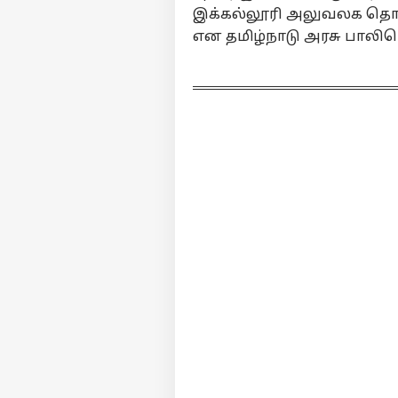
Jai
இக்கல்லூரி அலுவலக தொல
தீ
LOGIN
என தமிழ்நாடு அரசு பாலிடெ
போர
கா
தங்
காட
ஜெ
லம