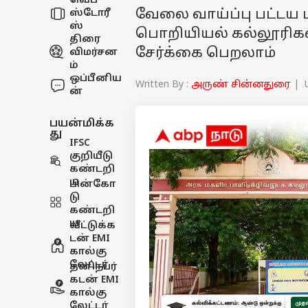
வெப்
வேலை வாய்ப்பு பட்டய 
ஸ்டோரீ
ஸ்
பொறியியல் கல்லூரிகளி
திரை
சேர்க்கை பெறலாம்
விமர்சன
ம்
ஒப்பீனிய
Written By :
அருண் சின்னதுரை
| U
ன்
பயன்மிக்க
து
IFSC
குறியீடு
கண்டறி
ய
பின்கோ
டு
கண்டறி
ய
வீட்டுக்க
டன் EMI
கால்கு
லேட்டர்
தனிநபர்
கடன் EMI
கால்கு
லேட்டர்