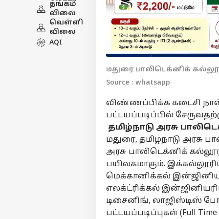
தங்கம்
விலை
வெள்ளி
விலை
AQI
மதுரை பாலிடெக்னிக் கல்லூ
Source : whatsapp
விண்ணப்பிக்க கடைசி நாள் 
பட்டயப்படிப்பில் சேருவதற்
தமிழ்நாடு அரசு பாலிடெ
மதுரை, தமிழ்நாடு அரசு பா
அரசு பாலிடெக்னிக் கல்லூர
பயிலகமாகும். இக்கல்லூரிய
மெக்கானிக்கல் இன்ஜினியரி
எலக்ட்ரிக்கல் இன்ஜினியரி
டிசைனிங், லாஜிஸ்டிஸ் ப
பட்டயப்படிப்புகள் (Full Ti