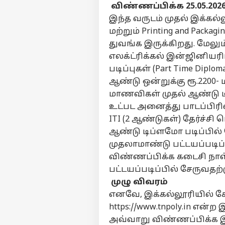
விண்ணப்பிக்க 25.05.20
இந்த வருடம் முதல் இக்கல்லூர
மற்றும் Printing and Packa
துவங்க இருக்கிறது. மேலு
எலக்ட்ரிக்கல் இன்ஜினியர
படிப்புகள் (Part Time Dip
ஆண்டு ஒன்றுக்கு ரூ.2200- 
மாணவிகள் முதல் ஆண்டு டிப
உட்பட அனைத்து பாடப்பிரிவ
ITI (2 ஆண்டுகள்) தேர்ச்
ஆண்டு டிப்ளமோ படிப்பில்
முதலாமாண்டு பட்டயப்படிப்ப
விண்ணப்பிக்க கடைசி நாள் 
பட்டயப்படிப்பில் சேருவதற்
முழு விவரம்
எனவே, இக்கல்லூரியில் சே
https://www.tnpoly.in
என்ற இ
அவ்வாறு விண்ணப்பிக்க இ