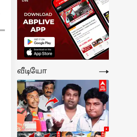
i Palan Today (02-
2026):
.
ஷத்துக்கு
்மதி..
்பத்துக்கு
னம்.. இன்றைய
சிபலன்கள்
தோ!
வீடியோ