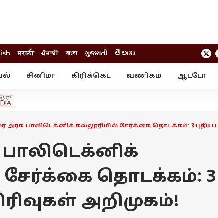
lish
मराठी
ਪੰਜਾਬੀ
বাংলা
ગુજરાતી
తెలుగు
யல்
சினிமா
கிரிக்கெட்
வணிகம்
ஆட்டோ
் ஸ்டோரீஸ்
வேலைவாய்ப்பு
க்ரைம்
ில்நுட்பம்
வீடியோ
ஃபோட்டோ கேல
ை அரசு பாலிடெக்னிக் கல்லூரியில் சேர்க்கை தொடக்கம்: 3 புதிய ப
 பாலிடெக்னிக்
 சேர்க்கை தொடக்கம்: 3
ிரிவுகள் அறிமுகம்!