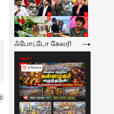
ஃபோட்டோ கேலரி
மதுரை
மதுரை
6 Photos
7 Photos