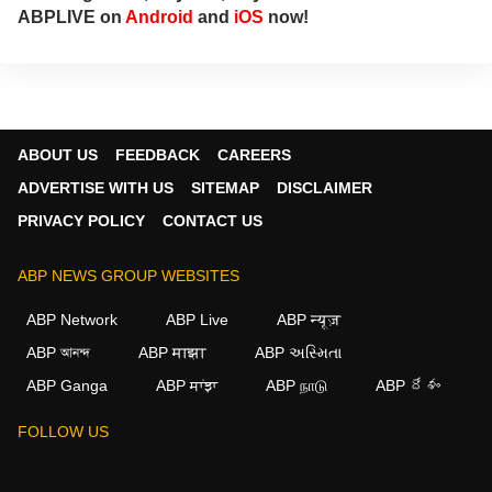
ABPLIVE on
Android
and
iOS
now!
ABOUT US
FEEDBACK
CAREERS
ADVERTISE WITH US
SITEMAP
DISCLAIMER
PRIVACY POLICY
CONTACT US
ABP NEWS GROUP WEBSITES
ABP Network
ABP Live
ABP न्यूज़
ABP আনন্দ
ABP माझा
ABP અસ્મિતા
ABP Ganga
ABP ਸਾਂਝਾ
ABP நாடு
ABP దేశం
FOLLOW US