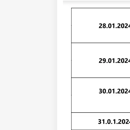
தஞ
அர
LOGIN
தம
ரா
வி
அர்