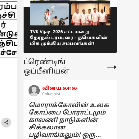
TVK Vijay: 2026 சட்டமன்ற
TN Electio
தேர்தல் பரப்புரை - தவெகவின்
ஆத்தாடி.
மிக முக்கிய சம்பவங்கள்!
தேர்தல்
சொத்து ம
ட்ரெண்டிங்
ஒப்பீனியன்
்
வினய் லால்
Columnist
மொராக்கோவின் உலக
கோப்பை போராட்டமும்
காலணி நாடுகளின்
சிக்கலான
பழிவாங்கலும்! ஒரு