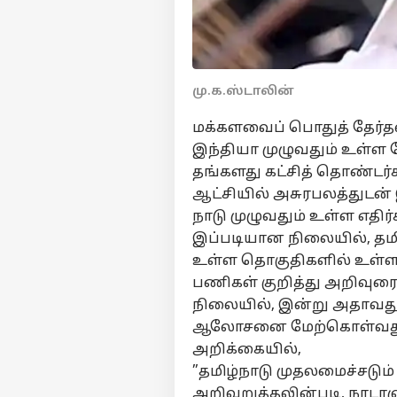
மு.க.ஸ்டாலின்
மக்களவைப் பொதுத் தேர்த
இந்தியா முழுவதும் உள்ள 
தங்களது கட்சித் தொண்டர்க
ஆட்சியில் அசுரபலத்துடன் 
நாடு முழுவதும் உள்ள எதிர
இப்படியான நிலையில், தமிழ
உள்ள தொகுதிகளில் உள்ள ப
பணிகள் குறித்து அறிவுரை
நிலையில், இன்று அதாவது 
ஆலோசனை மேற்கொள்வது கு
அறிக்கையில்,
”தமிழ்நாடு முதலமைச்சடும
அறிவுறுத்தலின்படி, நாடாளு