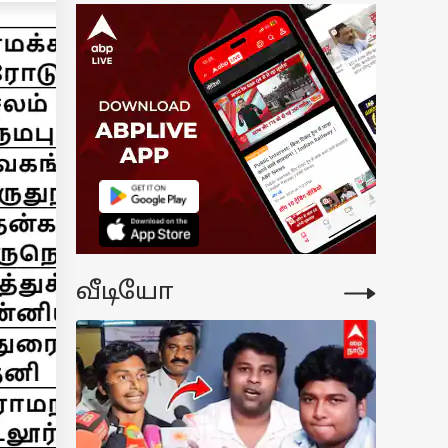
்க, ஐபோன் 17
ரோ மேக்ஸ்ல
17,000
்ளுபடிங்க.!
ருமையான
ய்ப்ப
்றாதீங்க; எங்க
ங்குறது.?
வீடியோ