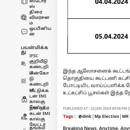
ஸ்டோரீ
ஸ்
திரை
விமர்சன
ம்
ஒப்பீனிய
ன்
பயன்மிக்க
து
IFSC
குறியீடு
கண்டறி
இந்த ஆலோசனைக் கூட்டங்க
ய
பின்கோ
தொகுதியை கூட்டணி கட்சிக
டு
கண்டறி
போட்டியிட வாய்ப்பளிக்க 
ய
வீட்டுக்க
உட்கட்சிப் பூசல்கள் இந்த 
டன் EMI
கால்கு
லேட்டர்
தனிநபர்
PUBLISHED AT : 22 JAN 2024 09:56 PM (
கடன் EMI
Tags :
@dmk
Mp Election
MK 
கால்கு
லேட்டர்
தங்கம்
Breaking News, Anytime, An