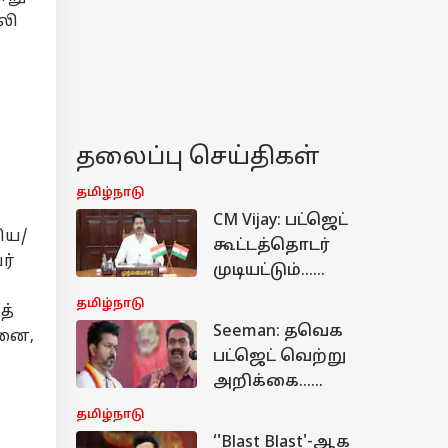
லி
தலைப்பு செய்திகள்
தமிழ்நாடு
CM Vijay: பட்ஜெட்
ிய/
கூட்டத்தொடர்
ர்
முடியட்டும்...
பறிபோகப்போகும்
தமிழ்நாடு
த்
பதவி..! அச்சத்தில்
Seeman: தவெக
்னை,
அமைச்சர்கள்!
பட்ஜெட் வெற்று
அறிக்கை...
வெட்கக்கேடு -
தமிழ்நாடு
விஜய் அரசின்
‘'Blast Blast'-ஆக