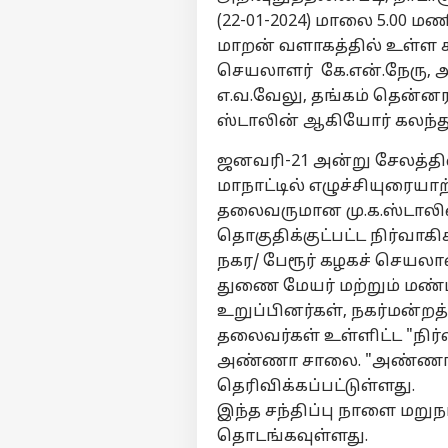
(22-01-2024) மாலை 5.0
மாறன் வளாகத்தில் உள்ள க
செயலாளர் கே.என்.நேரு, அ
எ.வ.வேலு, தங்கம் தென்
ஸ்டாலின் ஆகியோர் கலந்
ஜனவரி-21 அன்று சேலத்தி
மாநாட்டில் எழுச்சியுரையா
தலைவருமான மு.க.ஸ்டாலின
தொகுதிக்குட்பட்ட நிர்வாக
நகர/ பேரூர் கழகச் செயலாள
துணை மேயர் மற்றும் மண்டல
உறுப்பினர்கள், நகர்மன்றத
தலைவர்கள் உள்ளிட்ட "நிர்
அண்ணா சாலை. "அண்ணா 
தெரிவிக்கப்பட்டுள்ளது.
இந்த சந்திப்பு நாளை மற
தொடங்கவுள்ளது.