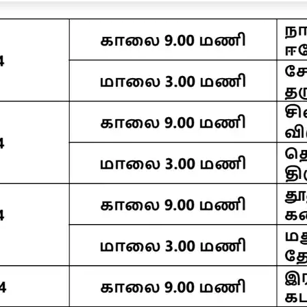
விமர்சித்த சீமான்
்சை
ஒரே சார்ஜில் 150
Aadi Krithigai 2026:
ஏங
ண்மனையில்
கி.மீட்டர் மைலேஜ்..
அரோகரா..!
ப்
ிழக ஆளுநர்
வரப்போகிறது
ஆடிக்கிருத்திகை
ரூ.
ஜேந்திர
Ather Konarc இ
நாளையா? நாளை
தள
ஸ்வநாத்
ஸ்கூட்டர்! விலை
மறுநாளா? விரதம்
அ
லேகர்!
எவ்ளோ?
இருப்பது எப்படி?
வா
விட
வா