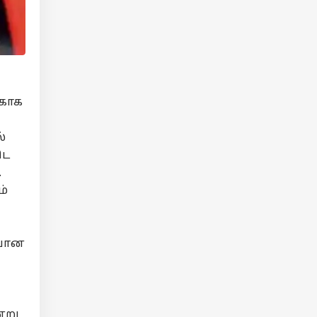
்காக
்
ிட
.
ம்
்பான
்று