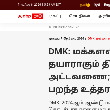
தமிழ்
हिंदी
Eng
Thu, Aug 6, 2026 | 5:59 AM IST
முகப்பு
செய்திகள்
அரசி
செய்திகள்
கல்வி
வெப
#TNElections2026
தஞ்சாவூர்
தமிழ்நாடு
பிக் பாஸ் தமிழ்
அரசியல்
திரை விமர்சனம்
நெல்லை
சென்னை
தொலைக்காட்சி
லைப்ஸ்டைல்
தொழ
கோவை
முகப்பு
தேர்தல் 2026
DMK: மக்களவ
வேலூர்
மதுரை
உணவு
காஞ்சிபுரம்
சேலம்
திருச்சி
DMK: மக்களவ
செங்கல்பட்டு
இந்தியா
உலகம்
திருவண்ணாமலை
மயிலாடுதுறை
தயாராகும் த
அட்டவணை; 
பறந்த உத்தர
DMK: 2024ஆம் ஆண்டு ம