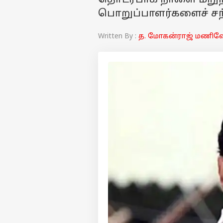
தொடர்பாக நாளை மறுநா
பொறுப்பாளர்களைச் சந
Written By :
த. மோகன்ராஜ் மணிவ