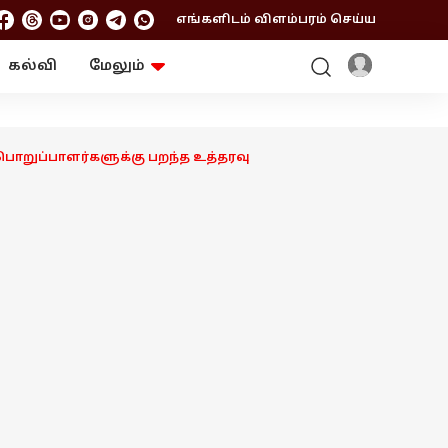
எங்களிடம் விளம்பரம் செய்ய
கல்வி
மேலும்
ஆன்மிகம்
ஆட்டோ
ரி
ட்ரெண்டிங்
சுற்றுலா
பொறுப்பாளர்களுக்கு பறந்த உத்தரவு