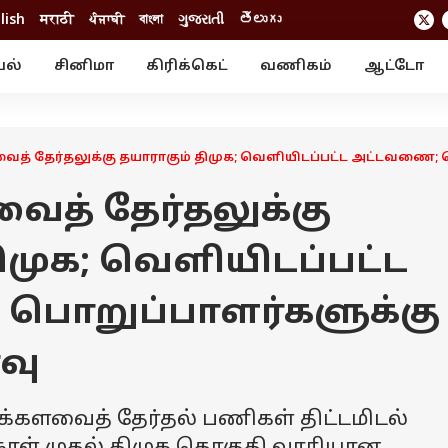
lish
मराठी
ਪੰਜਾਬੀ
বাংলা
ગુજરાતી
తెలుగు
யல்
சினிமா
கிரிக்கெட்
வணிகம்
ஆட்டோ
் ஸ்டோரீஸ்
வேலைவாய்ப்பு
க்ரைம்
ில்நுட்பம்
வீடியோ
ஃபோட்டோ கேல
ைத் தேர்தலுக்கு தயாராகும் திமுக; வெளியிடப்பட்ட அட்டவணை; 
ைத் தேர்தலுக்கு
ிமுக; வெளியிடப்பட்ட
பொறுப்பாளர்களுக்கு
வு
க்களவைத் தேர்தல் பணிகள் திட்டமிடல்