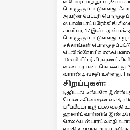
ஸ்போர்ட் மற்றும் டர்போ ர
பொருத்தப்பட்டுள்ளது. ஃபா
அயர்ன் பேட்டரி பொருத்தப்ப
ஸ்டாண்ட்ர்ட் ப்ரேக்கிங் சிஸ
காலிபர், 12 இன்ச் முன்பக்கம
பொருத்தப்பட்டுள்ளது. ட்ய
சக்கரங்கள் பொருத்தப்பட்ட
டெலிஸ்கோபிக் சஸ்பென்சன் 
165 மி.மீட்டர் கிரவுண்ட் க
ஸ்கூட்டர் எடை கொண்டது. 
வாரண்டி வசதி உள்ளது. 1 வ
சிறப்புகள்:
டிஜிட்டல் டிஸ்ப்ளே இன்ஸ்
போன் கனெக்ஷன் வசதி கிடை
ட்ரீப்மீட்டர் டிஜிட்டல் வசத
ஹசார்ட் வார்னிங் இண்டிகே
செல்ஃப் ஸ்டார்ட் வசதி உள்
வசதி உள்ளது. முகப்புவிளக்