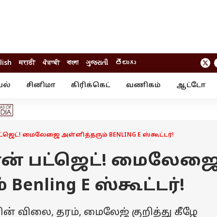
lish
मराठी
ਪੰਜਾਬੀ
বাংলা
ગુજરાતી
తెలుగు
யல்
சினிமா
கிரிக்கெட்
வணிகம்
ஆட்டோ
் ஸ்டோரீஸ்
வேலைவாய்ப்பு
க்ரைம்
ில்நுட்பம்
வீடியோ
ஃபோட்டோ கேல
ட்ஜெட்! மைலேஜை அள்ளித்தரும் BENLING E ஸ்கூட்டர்!
ான் பட்ஜெட்! மைலேஜ
Benling E ஸ்கூட்டர்!
ரின் விலை, தரம், மைலேஜ் குறித்து கீழே