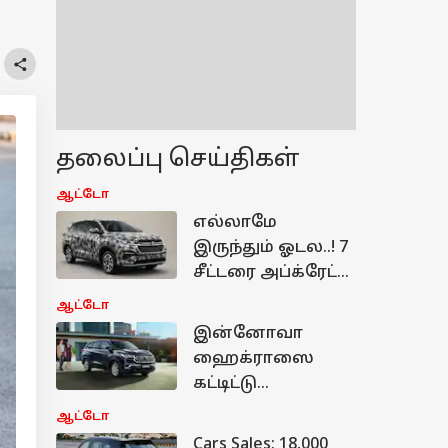
தலைப்பு செய்திகள்
ஆட்டோ
எல்லாமே
இருந்தும் ஓடல..! 7
சீட்டரை அப்க்ரேட்
செய்து விலையை
ஆட்டோ
குறைக்கும்
இன்னோவா
மாருதி? 5 ஸ்டார்
ஹைக்ராஸை
ரேட்டிங், 23KM
கட்டிட்டு
மைலேஜ்
அழாதீங்க..!
ஆட்டோ
விலையிலும்,
Cars Sales: 18,000