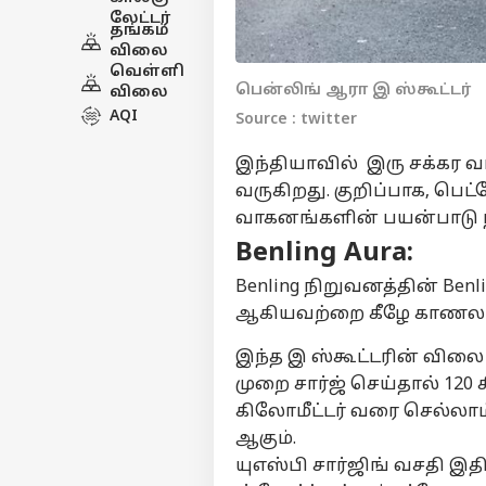
லேட்டர்
தங்கம்
விலை
வெள்ளி
பென்லிங் ஆரா இ ஸ்கூட்டர்
விலை
AQI
Source : twitter
இந்தியாவில் இரு சக்கர 
வருகிறது. குறிப்பாக, பெட்
வாகனங்களின் பயன்பாடு நா
Benling Aura:
Benling நிறுவனத்தின் Benl
ஆகியவற்றை கீழே காணலா
இந்த இ ஸ்கூட்டரின் விலை 
முறை சார்ஜ் செய்தால் 120 
கிலோமீட்டர் வரை செல்லா
ஆகும்.
யுஎஸ்பி சார்ஜிங் வசதி இதி