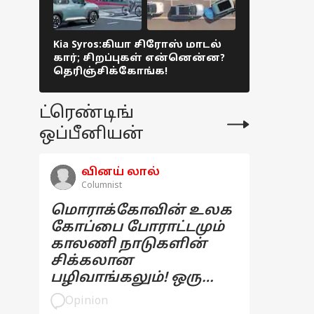
Kia Syros:கியா சிரோஸ் மாடல்
Expensive S
கார்; சிறப்புகள் என்னென்ன?
நிறுவனங்
தெரிஞ்சிக்கோங்க!
விலையுயர்ந
டாப் 5 லிஸ
ட்ரெண்டிங்
ஒப்பீனியன்
வினய் லால்
Columnist
மொராக்கோவின் உலக
கோப்பை போராட்டமும்
காலணி நாடுகளின்
சிக்கலான
பழிவாங்கலும்! ஒரு
பார்வை
Opinion