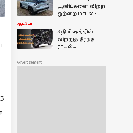
வசதியிலும்
யூனிட்களை விற்ற
டக்கரான 3 மாற்று
ஒற்றை மாடல் -
ஆப்ஷன்கள்
ஜுலை மாத கார்
ஆட்டோ
விற்பனை,
3 நிமிஷத்தில்
ஜப்பான்
விற்றுத் தீர்ந்த
நிறுவனங்கள்
ு
ராயல்
ஆதிக்கம்
என்ஃபீல்ட்டின்
காஸ்ட்லி பைக்.!
Advertisement
அதுல அப்படி
என்ன இருக்கு.?
ரு
ை