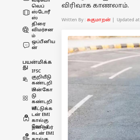
வீடியோ
விரிவாக காணலாம்.
வெப்
ஸ்டோரீ
ஸ்
Written By :
சுகுமாறன்
| Updated at 
திரை
விமர்சன
ம்
ஒப்பீனிய
ன்
பயன்மிக்க
து
IFSC
குறியீடு
கண்டறி
ய
பின்கோ
டு
கண்டறி
ய
வீட்டுக்க
டன் EMI
கால்கு
லேட்டர்
தனிநபர்
கடன் EMI
கால்கு