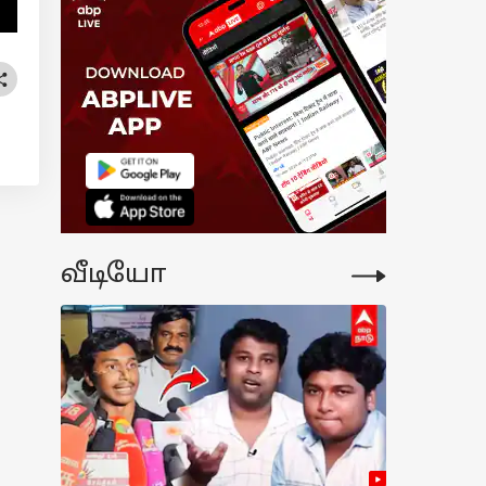
ுத்துவ
ந்தாய்வு
டங்கும் தேதி
ிவிப்பு - மாநில
க்கீடு
்போது? கடைசி
ள் என்ன?
வீடியோ