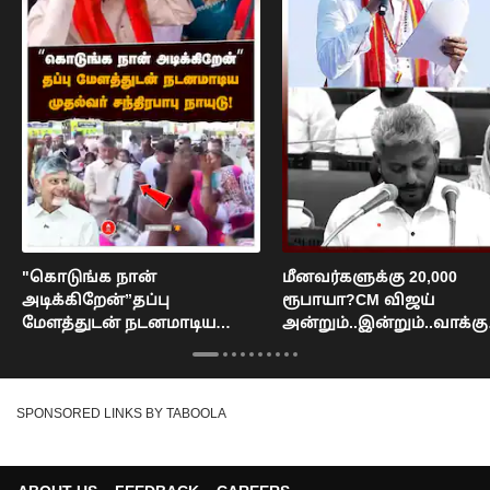
"கொடுங்க நான்
மீனவர்களுக்கு 20,000
அடிக்கிறேன்”தப்பு
ரூபாயா?CM விஜய்
மேளத்துடன் நடனமாடிய
அன்றும்..இன்றும்..வாக்கு
சந்திரபாபு நாயுடு! :
தி vs பட்ஜெட் : Vijay VS Ma
Chandrababu Naidu
Wilson
SPONSORED LINKS BY TABOOLA