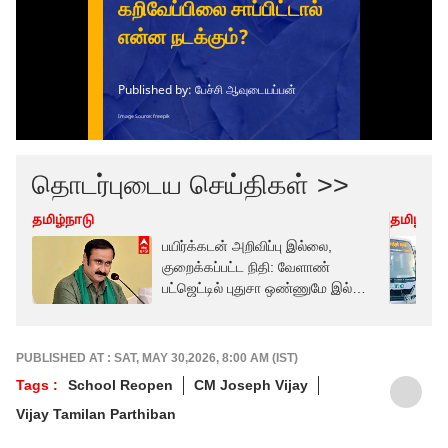
தொடர்புடைய செய்திகள் >>
தமிழ்நாடு
தமிழ்நாட
பயிர்க்கடன் அறிவிப்பு இல்லை,
குறைக்கப்பட்ட நிதி: வேளாண்
பட்ஜெட்டில் புதுசா ஒண்ணுமே இல்லை-
அன்புமணி
PUBLISHED AT : SAT, MAY 30,2026, 8:00 AM (IST)
Tags :
School Reopen
CM Joseph Vijay
Vijay Tamilan Parthiban