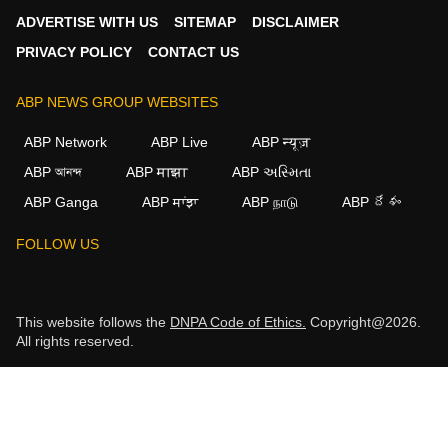
ADVERTISE WITH US
SITEMAP
DISCLAIMER
PRIVACY POLICY
CONTACT US
ABP NEWS GROUP WEBSITES
ABP Network
ABP Live
ABP न्यूज़
ABP আনন্দ
ABP माझा
ABP અસ્મિતા
ABP Ganga
ABP ਸਾਂਝਾ
ABP நாடு
ABP దేశం
FOLLOW US
This website follows the
DNPA Code of Ethics.
Copyright@2026.
All rights reserved.