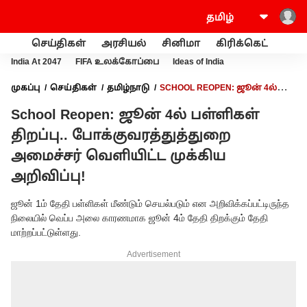
செய்திகள்
அரசியல்
சினிமா
கிரிக்கெட்
வணி
India At 2047
FIFA உலக்கோப்பை
Ideas of India
முகப்பு
செய்திகள்
தமிழ்நாடு
SCHOOL REOPEN: ஜூன் 4ல்
பள்ளிகள் திறப்பு.. போக்குவரத்துத்துறை அமைச்சர் வெளியிட்ட
School Reopen: ஜூன் 4ல் பள்ளிகள்
முக்கிய அறிவிப்பு!
திறப்பு.. போக்குவரத்துத்துறை
அமைச்சர் வெளியிட்ட முக்கிய
அறிவிப்பு!
ஜூன் 1ம் தேதி பள்ளிகள் மீண்டும் செயல்படும் என அறிவிக்கப்பட்டிருந்த
நிலையில் வெப்ப அலை காரணமாக ஜூன் 4ம் தேதி திறக்கும் தேதி
மாற்றப்பட்டுள்ளது.
Advertisement