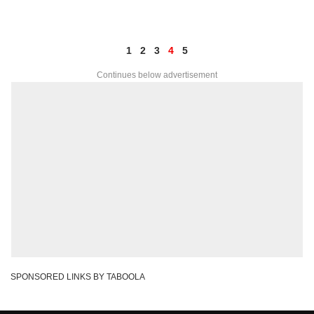
1
2
3
4
5
Continues below advertisement
SPONSORED LINKS BY TABOOLA