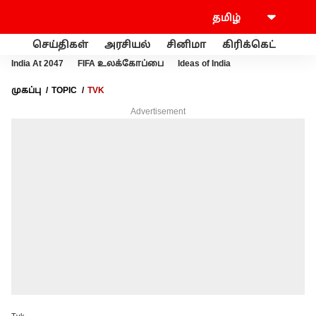
செய்திகள்
அரசியல்
சினிமா
கிரிக்கெட்
வணி
India At 2047
FIFA உலக்கோப்பை
Ideas of India
முகப்பு
TOPIC
TVK
Advertisement