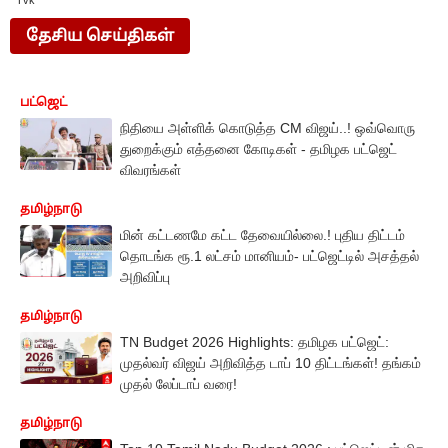
Tvk
தேசிய செய்திகள்
பட்ஜெட்
நிதியை அள்ளிக் கொடுத்த CM விஜய்..! ஒவ்வொரு
துறைக்கும் எத்தனை கோடிகள் - தமிழக பட்ஜெட்
விவரங்கள்
தமிழ்நாடு
மின் கட்டணமே கட்ட தேவையில்லை.! புதிய திட்டம்
தொடங்க ரூ.1 லட்சம் மானியம்- பட்ஜெட்டில் அசத்தல்
அறிவிப்பு
தமிழ்நாடு
TN Budget 2026 Highlights: தமிழக பட்ஜெட்:
முதல்வர் விஜய் அறிவித்த டாப் 10 திட்டங்கள்! தங்கம்
முதல் லேப்டாப் வரை!
தமிழ்நாடு