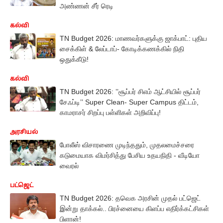
அண்ணன் சீர் ரெடி
கல்வி
TN Budget 2026: மாணவர்களுக்கு ஜாக்பாட்: புதிய
சைக்கிள் & லேப்டாப்- கோடிக்கணக்கில் நிதி
ஒதுக்கீடு!
கல்வி
TN Budget 2026: ’’சூப்பர் சிஎம் ஆட்சியில் சூப்பர்
சேஃப்டி’’ Super Clean- Super Campus திட்டம்,
காமராசர் சிறப்பு பள்ளிகள் அறிவிப்பு!
அரசியல்
போலீஸ் விசாரணை முடிந்ததும், முதலமைச்சரை
கடுமையாக விமர்சித்து பேசிய உதயநிதி - வீடியோ
வைரல்
பட்ஜெட்
TN Budget 2026: தவெக அரசின் முதல் பட்ஜெட்
இன்று தாக்கல்.. பிரச்னையை கிளப்ப எதிர்க்கட்சிகள்
பிளான்!