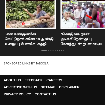
”என் கண்முன்னே
"கொடுங்க நான்
வெட்டுறாங்களே! 10 ஆண்டு
அடிக்கிறேன்”தப்பு
உழைப்பு போச்சே” கதறி
மேளத்துடன் நடனமாடிய
அழுத தாய் : Kallakurichi
சந்திரபாபு நாயுடு! :
Chandrababu Naidu
SPONSORED LINKS BY TABOOLA
ABOUT US
FEEDBACK
CAREERS
ADVERTISE WITH US
SITEMAP
DISCLAIMER
PRIVACY POLICY
CONTACT US