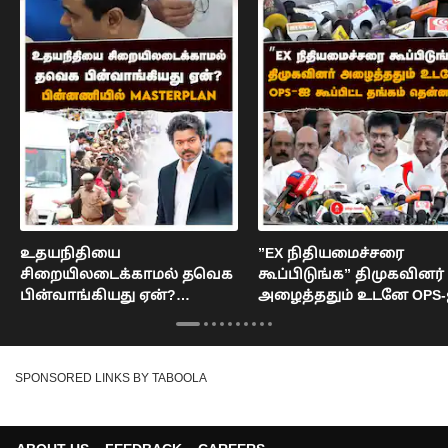
உதயநிதியை
”EX நிதியமைச்சரை
சிறையிலடைக்காமல் தவெக
கூப்பிடுங்க” திமுகவினர்
பின்வாங்கியது ஏன்?
அழைத்ததும் உடனே OPS
பின்னணியில் MASTERPLAN :
கூப்பிட்ட தங்கம் தென்னரச
Udhayanidhi Stalin
DMK
SPONSORED LINKS BY TABOOLA