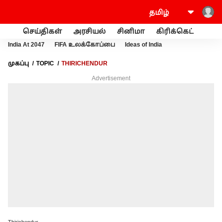
செய்திகள்
அரசியல்
சினிமா
கிரிக்கெட்
வணி
India At 2047
FIFA உலக்கோப்பை
Ideas of India
முகப்பு
TOPIC
THIRICHENDUR
Advertisement