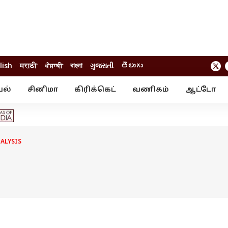
lish
मराठी
ਪੰਜਾਬੀ
বাংলা
ગુજરાતી
తెలుగు
யல்
சினிமா
கிரிக்கெட்
வணிகம்
ஆட்டோ
் ஸ்டோரீஸ்
வேலைவாய்ப்பு
க்ரைம்
ில்நுட்பம்
வீடியோ
ஃபோட்டோ கேல
ALYSIS