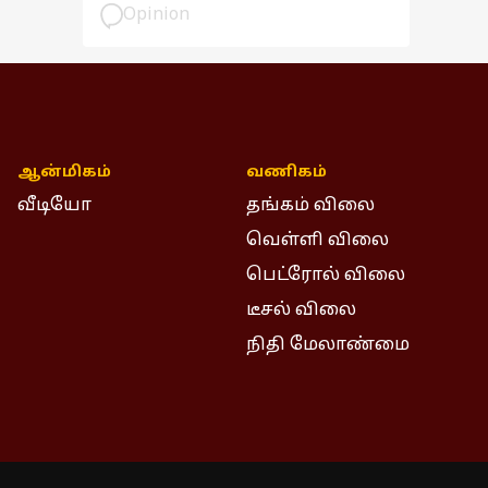
பார்வை
Opinion
ஆன்மிகம்
வணிகம்
வீடியோ
தங்கம் விலை
வெள்ளி விலை
பெட்ரோல் விலை
டீசல் விலை
நிதி மேலாண்மை