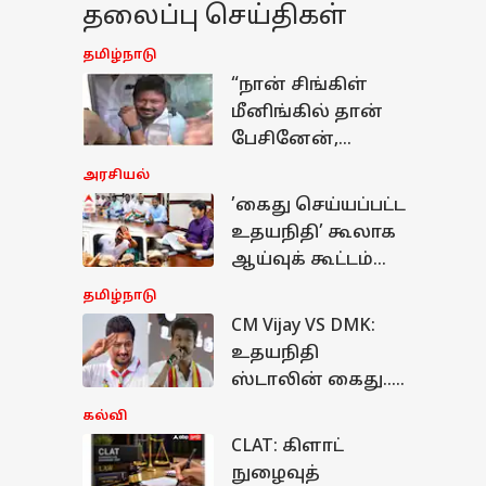
தலைப்பு செய்திகள்
தமிழ்நாடு
“நான் சிங்கிள்
மீனிங்கில் தான்
பேசினேன்,
பயப்பட மாட்டேன்,
அரசியல்
மீண்டும்
’கைது செய்யப்பட்ட
பேசுவேன்“;
உதயநிதி’ கூலாக
உதயநிதி அதிரடி
ஆய்வுக் கூட்டம்
பேட்டி
நடத்திய முதல்வர்
தமிழ்நாடு
விஜய்..!
CM Vijay VS DMK:
உதயநிதி
ஸ்டாலின் கைது..
திமுக-வினருக்கு
கல்வி
முதலமைச்சர்
CLAT: கிளாட்
்வி
விஜய்யின்
நுழைவுத்