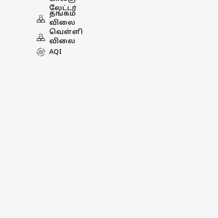
லேட்டர்
தங்கம்
விலை
வெள்ளி
விலை
AQI