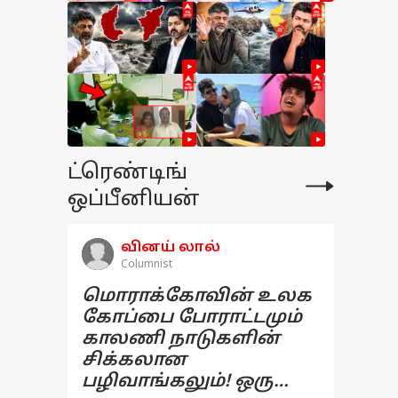
ட்ரெண்டிங்
ஒப்பீனியன்
வினய் லால்
Columnist
மொராக்கோவின் உலக
கோப்பை போராட்டமும்
காலணி நாடுகளின்
சிக்கலான
பழிவாங்கலும்! ஒரு