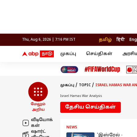
தமிழ்
हिंदी
Eng
Thu, Aug 6, 2026 | 7:16 PM IST
முகப்பு
செய்திகள்
அரசி
செய்திகள்
கல்வி
வெப
தஞ்சாவூர்
தமிழ்நாடு
பிக் பாஸ் தமிழ்
அரசியல்
திரை விமர்சனம்
நெல்லை
சென்னை
தொலைக்காட்சி
லைப்ஸ்டைல்
தொழ
கோவை
வேலூர்
முகப்பு
TOPIC
ISRAEL HAMAS WAR AN
மதுரை
உணவு
காஞ்சிபுரம்
சேலம்
திருச்சி
செங்கல்பட்டு
Israel Hamas War Analysis
இந்தியா
உலகம்
திருவண்ணாமலை
மேலும்
தேசிய செய்திகள்
மயிலாடுதுறை
அறிய
வீடியோக்
கள்
NEWS
ஷார்ட்
'இஸ்ரேல் -