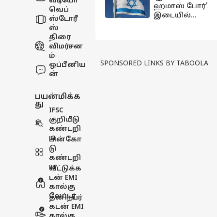
வீடியோ
ஹமாஸ் போர்'
வெப்
இடையில்
ஸ்டோரீ
சிக்கித்
ஸ்
தவிக்கும்
திரை
மக்கள் -
விமர்சன
எப்போதுதான்
ம்
விடிவு? ஓர்
SPONSORED LINKS BY TABOOLA
ஒப்பீனிய
பார்வை
ன்
பயன்மிக்க
து
IFSC
குறியீடு
கண்டறி
ய
பின்கோ
டு
கண்டறி
ய
வீட்டுக்க
டன் EMI
கால்கு
லேட்டர்
தனிநபர்
கடன் EMI
கால்கு