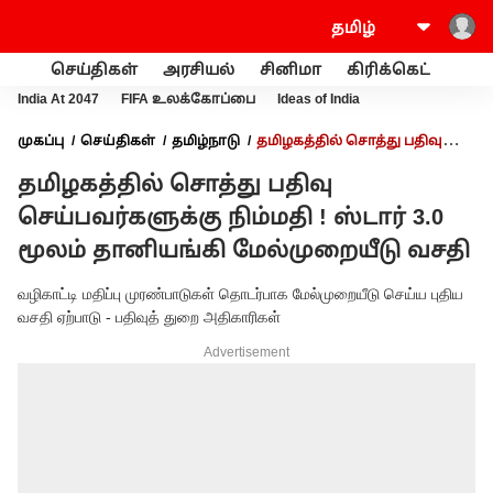
செய்திகள்
அரசியல்
சினிமா
கிரிக்கெட்
வணி
India At 2047
FIFA உலக்கோப்பை
Ideas of India
முகப்பு
செய்திகள்
தமிழ்நாடு
தமிழகத்தில் சொத்து பதிவு
செய்பவர்களுக்கு நிம்மதி ! ஸ்டார் 3.0 மூலம் தானியங்கி
தமிழகத்தில் சொத்து பதிவு
மேல்முறையீடு வசதி
செய்பவர்களுக்கு நிம்மதி ! ஸ்டார் 3.0
மூலம் தானியங்கி மேல்முறையீடு வசதி
வழிகாட்டி மதிப்பு முரண்பாடுகள் தொடர்பாக மேல்முறையீடு செய்ய புதிய
வசதி ஏற்பாடு - பதிவுத் துறை அதிகாரிகள்
Advertisement