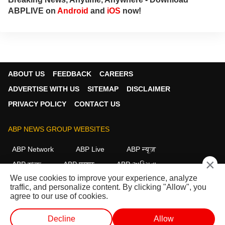
ABPLIVE on
Android
and
iOS
now!
ABOUT US
FEEDBACK
CAREERS
ADVERTISE WITH US
SITEMAP
DISCLAIMER
PRIVACY POLICY
CONTACT US
ABP NEWS GROUP WEBSITES
ABP Network
ABP Live
ABP न्यूज़
×
ABP আনন্দ
ABP माझा
ABP અસ્મિતા
We use cookies to improve your experience, analyze
ABP Ganga
ABP ਸਾਂਝਾ
ABP நாடு
ABP దేశం
traffic, and personalize content. By clicking "Allow", you
agree to our use of cookies.
FOLLOW US
Decline
Allow