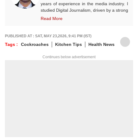
years of experience in the media industry. I
studied Digital Journalism, driven by a strong
desire to excel in this field. I began my
Read More
career as a Video Producer and have since
evolved into a dedicated and enthusiastic
content writer, with a strong focus on sports
PUBLISHED AT : SAT, MAY 23,2026, 9:41 PM (IST)
and crime reporting. In addition, I cover
Tags :
Cockroaches
Kitchen Tips
Health News
infrastructure, politics, entertainment, and
other important world events, striving to
Continues below advertisement
deliver accurate and engaging news to the
public. I currently work as an Assistant
Producer at the ABP NADU Tamil website.