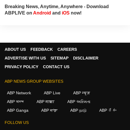
Breaking News, Anytime, Anywhere - Download
ABPLIVE on
Android
and
iOS
now!
ABOUT US
FEEDBACK
CAREERS
ADVERTISE WITH US
SITEMAP
DISCLAIMER
PRIVACY POLICY
CONTACT US
ABP NEWS GROUP WEBSITES
ABP Network
ABP Live
ABP न्यूज़
ABP আনন্দ
ABP माझा
ABP અસ્મિતા
×
ABP Ganga
ABP ਸਾਂਝਾ
ABP நாடு
ABP దేశం
We use cookies to improve your experience, analyze
traffic, and personalize content. By clicking "Allow", you
FOLLOW US
agree to our use of cookies.