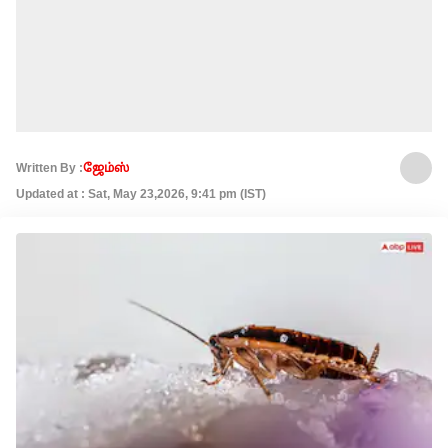
Written By :
ஜேம்ஸ்
Updated at : Sat, May 23,2026, 9:41 pm (IST)