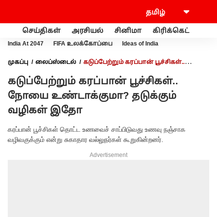
செய்திகள்
அரசியல்
சினிமா
கிரிக்கெட்
வணி
India At 2047
FIFA உலக்கோப்பை
Ideas of India
முகப்பு
லைப்ஸ்டைல்
கடுப்பேற்றும் கரப்பான் பூச்சிகள்..
நோயை உண்டாக்குமா? தடுக்கும் வழிகள் இதோ
கடுப்பேற்றும் கரப்பான் பூச்சிகள்..
நோயை உண்டாக்குமா? தடுக்கும்
வழிகள் இதோ
கரப்பான் பூச்சிகள் தொட்ட உணவைச் சாப்பிடுவது உணவு நஞ்சாக
வழிவகுக்கும் என்று சுகாதார வல்லுநர்கள் கூறுகின்றனர்.
Advertisement