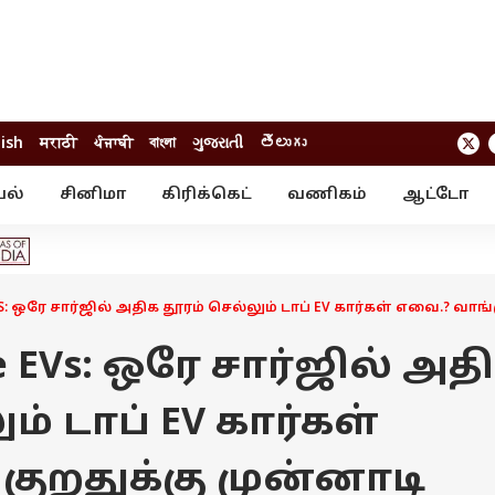
lish
मराठी
ਪੰਜਾਬੀ
বাংলা
ગુજરાતી
తెలుగు
யல்
சினிமா
கிரிக்கெட்
வணிகம்
ஆட்டோ
் ஸ்டோரீஸ்
வேலைவாய்ப்பு
க்ரைம்
ில்நுட்பம்
வீடியோ
ஃபோட்டோ கேல
S: ஒரே சார்ஜில் அதிக தூரம் செல்லும் டாப் EV கார்கள் எவை.? வாங
e EVs: ஒரே சார்ஜில் அத
ம் டாப் EV கார்கள்
ுறதுக்கு முன்னாடி