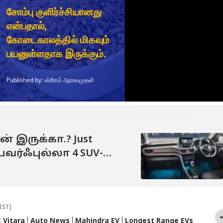
் இருக்கா.? Just
பவர்ஃபுல்லா 4 SUV-
ுதி; விவரம்
IST)
 Vitara
Auto News
Mahindra EV
Longest Range EVs