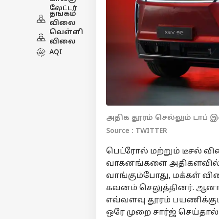
லேட்டர்
தங்கம்
விலை
வெள்ளி
விலை
AQI
அதிக தூரம் செல்லும் டாப் இ
Source : TWITTER
பெட்ரோல் மற்றும் டீசல் வ
வாகனங்களை அதிகளவில் நாட
வாங்கும்போது, மக்கள் வில
கவனம் செலுத்தினர். ஆனால்
எவ்வளவு தூரம் பயணிக்கும
ஒரே முறை சார்ஜ் செய்தால்