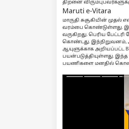
பேச
திறனை விரும்புபவர்களுக்
சி
Maruti e-Vitara
LOGIN
கொட
மத
மாருதி சுசூகியின் முதல் 
ஓம
வரம்பை கொண்டுள்ளது. இது 
ஹார
போ
வருகிறது. பெரிய பேட்டரி ப
கொண்டது. இந்நிறுவனம், அத
ஆயுளுக்காக அறியப்பட்ட BY
பயன்படுத்தியுள்ளது. இந்த 
பயணிகளை மனதில் கொண்டு