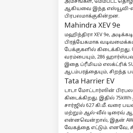
அம்சங்கள், மேம்பட்ட தொழி
ஆகியவை இந்த எஸ்யூவி-
பிரபலமாக்குகின்றன.
பர்ச
Mahindra XEV 9e
மஹிந்திரா XEV 9e, அடிக்க
மு
Hello Guest
பிரத்யேகமாக வடிவமைக்கப்ப
பேக்குகளில் கிடைக்கிறது.
அர
வரம்பையும், 286 ஹார்ஸ்
எங்களிடம்
விளம்பரம் செய்ய
இதை ப்ரீமியம் எலக்ட்ரிக் 
சுயவிவரம்
ஆடம்பரத்தையும், சிறந்த 
Tata Harrier EV
வேலைவாய்ப்புகள்
’ப
தொடர்புகொள்ள
டாடா மோட்டார்ஸின் பிரபல
இண
கருத்துக்கேட்பு
கிடைக்கிறது. இதில் 75kW
தனு
உல
எப
சார்ஜில் 627 கி.மீ. வரை பய
தனியுரிமை
கொள்கை
மற்றும் ஆல்-வீல் டிரைவ்
என்னவென்றால், இதன் AWD ம
வேகத்தை எட்டும். எனவே, 