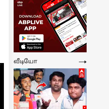
ைடெக்கான
ன்னோவா
க்ராஸ் கார்
ங்க ஆசையா.?
1 லட்சம்
ன்பணம்
்டுனா எவ்ளோ
 வரும்.?
வீடியோ