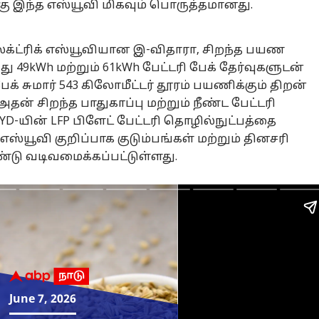
்சுவார்த்தைக்கு
மாருதி
செம லுக் யா.!
ஹ
கு இந்த எஸ்யூவி மிகவும் பொருத்தமானது.
க்னல்
பிரெஸ்ஸாவா.?
பிரபலமான XL6
இ
ுக்கும் ட்ரம்ப்;
ரெனால்ட் கைகரா.?
எஸ்யூவியின்
ஹை
ிக்காமல்
குறைவான
ஃபேஸ்லிஃப்ட்டை
வா
எலக்ட்ரிக் எஸ்யூவியான இ-விதாரா, சிறந்த பயண
னுடன்
பட்ஜெட்டில்
இந்தியாவில்
ரூ.
49kWh மற்றும் 61kWh பேட்டரி பேக் தேர்வுகளுடன்
்முஸ் டீல்
நிறைவான
களமிறக்கும்
மு
டும் ஈரான்
எஸ்யூவி எது.?
மாருதி சுசூகி
கட
ேக் சுமார் 543 கிலோமீட்டர் தூரம் பயணிக்கும் திறன்
தெரிஞ்சுக்கோங்க
EMI
ன் சிறந்த பாதுகாப்பு மற்றும் நீண்ட பேட்டரி
D-யின் LFP பிளேட் பேட்டரி தொழில்நுட்பத்தை
எஸ்யூவி குறிப்பாக குடும்பங்கள் மற்றும் தினசரி
 வடிவமைக்கப்பட்டுள்ளது.