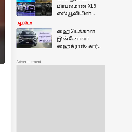
வாங்கலாமா?
பிரபலமான XL6
விலை எப்படி?
எஸ்யூவியின்
ஃபேஸ்லிஃப்ட்டை
ஆட்டோ
இந்தியாவில்
ஹைடெக்கான
களமிறக்கும்
இன்னோவா
மாருதி சுசூகி
ஹைக்ராஸ் கார்
வாங்க ஆசையா.?
ரூ.1 லட்சம்
Advertisement
முன்பணம்
கட்டுனா எவ்ளோ
EMI வரும்.?