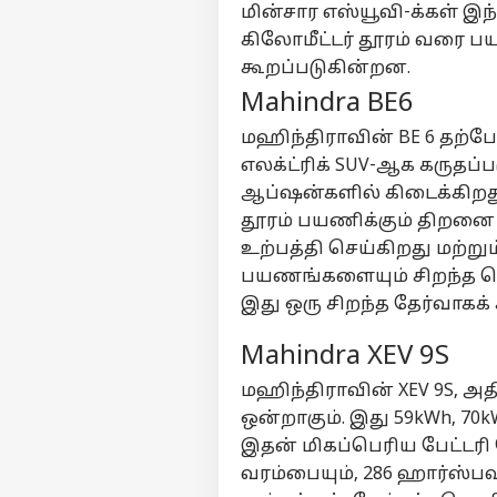
மின்சார எஸ்யூவி-க்கள் இந
கிலோமீட்டர் தூரம் வரை 
கூறப்படுகின்றன.
Mahindra BE6
மஹிந்திராவின் BE 6 தற்ப
எலக்ட்ரிக் SUV-ஆக கருதப்ப
ஆப்ஷன்களில் கிடைக்கிறது. 
தூரம் பயணிக்கும் திறனை 
உற்பத்தி செய்கிறது மற்றும்
பயணங்களையும் சிறந்த செ
இது ஒரு சிறந்த தேர்வாகக்
Mahindra XEV 9S
மஹிந்திராவின் XEV 9S, அத
ஒன்றாகும். இது 59kWh, 70
இதன் மிகப்பெரிய பேட்டரி 
வரம்பையும், 286 ஹார்ஸ்ப