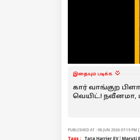
இதையும் படிக்க
கார் வாங்குற பிளான
வெயிட்.! நவீனமா, 
க்கள இறக்குது மார
PUBLISHED AT : 08 JUN 2026 07:19 PM (
Tags :
Tata Harrier EV
Maruti E