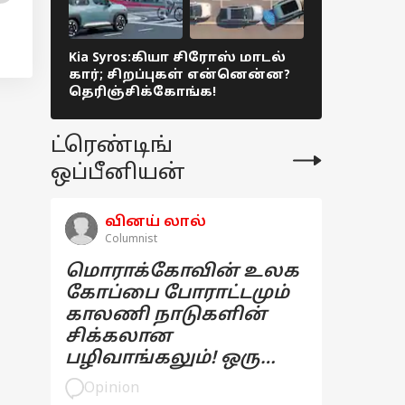
Kia Syros:கியா சிரோஸ் மாடல்
Expensive S
கார்; சிறப்புகள் என்னென்ன?
நிறுவனங்
தெரிஞ்சிக்கோங்க!
விலையுயர்ந
டாப் 5 லிஸ
ட்ரெண்டிங்
ஒப்பீனியன்
வினய் லால்
Columnist
மொராக்கோவின் உலக
கோப்பை போராட்டமும்
காலணி நாடுகளின்
சிக்கலான
பழிவாங்கலும்! ஒரு
பார்வை
Opinion