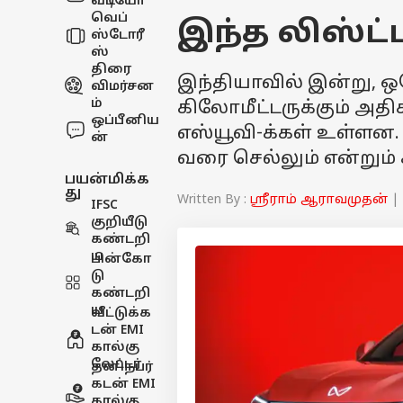
வீடியோ
வெப்
இந்த லிஸ்ட்
ஸ்டோரீ
ஸ்
திரை
இந்தியாவில் இன்று, ஒர
விமர்சன
ம்
கிலோமீட்டருக்கும் அத
ஒப்பீனிய
எஸ்யூவி-க்கள் உள்ளன. அ
ன்
வரை செல்லும் என்றும்
பயன்மிக்க
து
Written By :
ஸ்ரீராம் ஆராவமுதன்
| 
IFSC
குறியீடு
கண்டறி
ய
பின்கோ
டு
கண்டறி
ய
வீட்டுக்க
டன் EMI
கால்கு
லேட்டர்
தனிநபர்
கடன் EMI
கால்கு