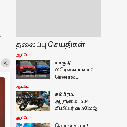
ர
தலைப்பு செய்திகள்
ஆட்டோ
மாருதி
பிரெஸ்ஸாவா.?
ரெனால்ட்
கைகரா.?
ஆட்டோ
குறைவான
கம்பீரம்..
பட்ஜெட்டில்
ஆளுமை.. 504
நிறைவான
கி.மீட்டர் மைலேஜ்..!
எஸ்யூவி எது.?
Keeway SR250
ஆட்டோ
தெரிஞ்சுக்கோங்க
பைக்கை
செம லுக் யா.!