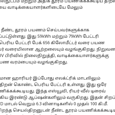
ல்நுட்பம் மற்றும் அதிக தூரம் பயணிக்கக்கூடிய திற
யை வாடிக்கையாளர்களிடையே மேலும்
னல் கார்னர்
டி நீண்ட தூரம் பயணம் செய்பவர்களுக்காக
க்கிய கட்டுரைகள்
டாப் ரீல்ஸ்
ட்டுள்ளது. இது 59kWh மற்றும் 79kWh பேட்டரி
 பெரிய பேட்டரி பேக் 656 கிலோமீட்டர் வரை பயண
சியல்
இந்தியா
கல்வி
தமி
பவர் வரையிலான ஆற்றலையும் வழங்குகிறது. நிறுவன
SUV பிரிவில் நிலைநிறுத்தி, வாடிக்கையாளர்களுக்கு
பயண வரம்பையும் வழங்குகிறது.
ாஜகவில்
பீகாரில் பாஜவின்
டெல்லியை
TVK
மான ஹாரியர் இப்போது எலக்ட்ரிக் மாடலிலும்
ையும் நடிகர்
கோட்டையில்
தொடர்ந்து
மா
h திறன் கொண்ட பெரிய பேட்டரி உள்ளது. இது ஒரே
ஷ்?’ அறிவிப்பு
கம்
ஓட்டையை போட்ட
ஆட்டோ
ஜார்க்கண்ட்.. 6
ஆட்டோ
மீ
ஆட
்போது?
பிரசாந்த் கிஷோர்;
நாட்களாக
ரத
ணிக்கக்கூடியது. இந்த எஸ்யூவி, ரியர்-வீல் டிரைவ்
வெற்றி பெற்றது
மாணவர்கள்
தவ
 ஆகிய இரண்டு ஆப்ஷன்களிலும் வருகிறது. இதன் சிறப்
எப்படி தெரியுமா.?
உண்ணாவிரத
ாடல் வெறும் 6.3 வினாடிகளில் 0 முதல் 100 கி.மீ.
போராட்டம்-
கோரிக்கைகள்
சிறந்த செயல்திறனுடன் நீண்ட தூரம் பயணிக்கக்கூடி
என்ன?