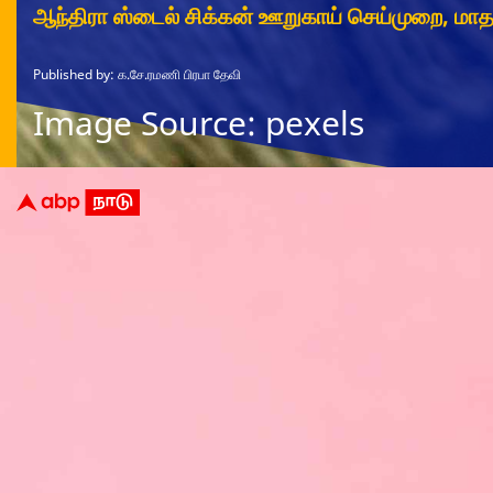
ஆந்திரா ஸ்டைல் சிக்கன் ஊறுகாய் செய்முறை, மாத
Published by: க.சே.ரமணி பிரபா தேவி
Image Source: pexels