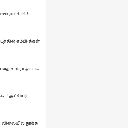
ம் ஊராட்சியில்
த்தில் எம்பி-க்கள்
 சாம்ராஜ்யம்...
கு! ஆட்சியர்
மி விலையில தூக்க