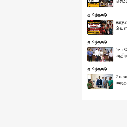
செம்
தமிழ்நாடு
காதல
வெள
தமிழ்நாடு
​"உடன
அதிர
தமிழ்நாடு
2 மண
மருத