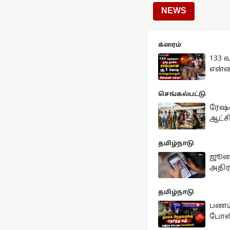
NEWS
க்ரைம்
133 
என்
செங்கல்பட்டு
ரேஷன
ஆட்சி
தமிழ்நாடு
ஜூலை
அதிரட
தமிழ்நாடு
பணம்
போலீ