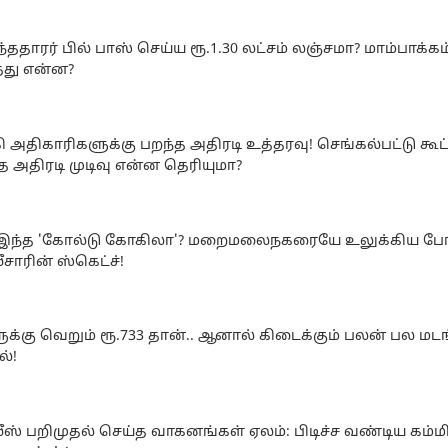
்ததாரர் பில் பாஸ் செய்ய ரூ.1.30 லட்சம் லஞ்சமா? மாம்பாக்க
தது என்ன?
 அதிகாரிகளுக்கு பறந்த அதிரடி உத்தரவு! செங்கல்பட்டு கூட்ட
்த அதிரடி முடிவு என்ன தெரியுமா?
 இந்த 'கோல்டு கோகிலா'? மறைமலைநகரையே உலுக்கிய போதை
சாரின் ஸ்கெட்ச்!
ுக்கு வெறும் ரூ.733 தான்.. ஆனால் கிடைக்கும் பலன் பல மடங்
்!
ஸ் பறிமுதல் செய்த வாகனங்கள் ஏலம்: பிடிச்ச வண்டிய கம்