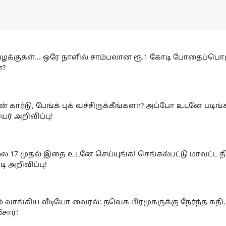
வழக்குகள்... ஒரே நாளில் சாம்பலான ரூ.1 கோடி போதைப்பொ
ன?
் கார்டு, பேங்க் புக் வச்சிருக்கீங்களா? அப்போ உடனே படிங்
யர் அறிவிப்பு!
 17 முதல் இதை உடனே செய்யுங்க! செங்கல்பட்டு மாவட்ட நி
ி அறிவிப்பு!
 வாங்கிய வீடியோ வைரல்: தவெக பிரமுகருக்கு நேர்ந்த கதி..
சார்!