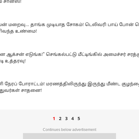
ம சான்ஸ்!
ன் மறைவு... தாங்க முடியாத சோகம்! டெலிவரி பாய் போன் 
ிவந்த உண்மை!
ே ஆக்சன் எடுங்க!" செங்கல்பட்டு மீட்டிங்கில் அமைச்சர் சரத்
டி உத்தரவு!
ி நேரப் போராட்டம்! மரணத்திலிருந்து இருந்து மீண்ட குழந்த
்துவர்கள் சாதனை!
1
2
3
4
5
Continues below advertisement