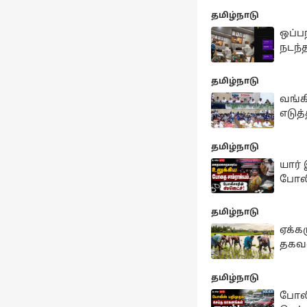
தமிழ்நாடு
ஒப்பந
நடந்
தமிழ்நாடு
வங்கி
எடுத
தமிழ்நாடு
யார்
போலீ
தமிழ்நாடு
ஏக்கர
தகவல
தமிழ்நாடு
போலீ