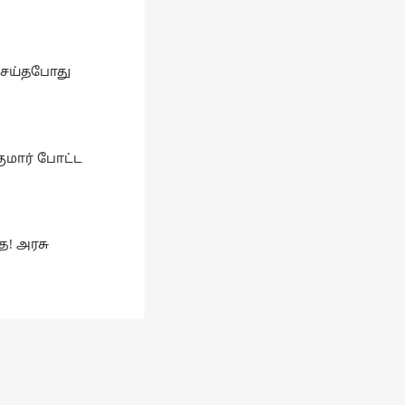
செய்தபோது
குமார் போட்ட
ை! அரசு