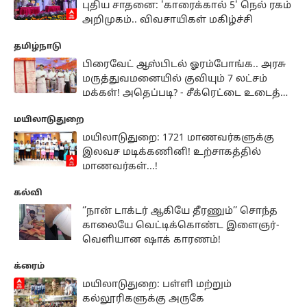
புதிய சாதனை: 'காரைக்கால் 5' நெல் ரகம்
அறிமுகம்.. விவசாயிகள் மகிழ்ச்சி
தமிழ்நாடு
பிரைவேட் ஆஸ்பிடல் ஓரம்போங்க.. அரசு
மருத்துவமனையில் குவியும் 7 லட்சம்
மக்கள்! அதெப்படி? - சீக்ரெட்டை உடைத்த
அமைச்சர்!
மயிலாடுதுறை
மயிலாடுதுறை: 1721 மாணவர்களுக்கு
இலவச மடிக்கணினி! உற்சாகத்தில்
மாணவர்கள்...!
கல்வி
‘’நான் டாக்டர் ஆகியே தீரணும்’’ சொந்த
காலையே வெட்டிக்கொண்ட இளைஞர்-
வெளியான ஷாக் காரணம்!
க்ரைம்
மயிலாடுதுறை: பள்ளி மற்றும்
கல்லூரிகளுக்கு அருகே