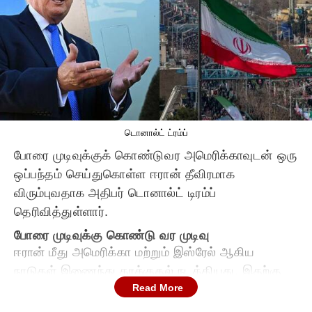
டொனால்ட் ட்ரம்ப்
போரை முடிவுக்குக் கொண்டுவர அமெரிக்காவுடன் ஒரு
ஒப்பந்தம் செய்துகொள்ள ஈரான் தீவிரமாக
விரும்புவதாக அதிபர் டொனால்ட் டிரம்ப்
தெரிவித்துள்ளார்.
போரை முடிவுக்கு கொண்டு வர முடிவு
ஈரான் மீது அமெரிக்கா மற்றும் இஸ்ரேல் ஆகிய
நாடுகள் இணைந்து தாக்குதல் நடத்தியது. இதற்கு
Read More
பதிலடி கொடுக்கும் விதமாக ஈரான் வளைகுடா
நாடுகளில் இருந்த அமெரிக்க நிலைகள் மீது