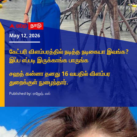
May 12, 2026
கேட்பரி விளம்பரத்தில் நடித்த நடிகையா இவங்க?
இப்ப எப்படி இருக்காங்க பாருங்க
சஹத் கன்னா தனது 16 வயதில் விளம்பர
துறைக்குள் நுழைந்தார்.
Published by: ராஜேஷ். எஸ்