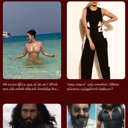
44 வயசுல இப்படி ஒரு கட்டுடலா.! நீச்சல்
‘தைய தையா’ புகழ் மலைக்கா அரோரா
உடையில் சன்னி லியோன் கொடுத்த போஸ
எவ்வளவு படித்துள்ளார் தெரியுமா?
பாருங்க