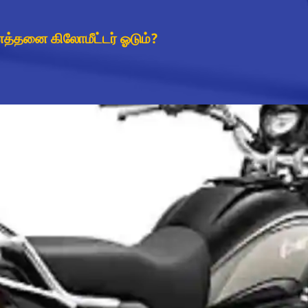
எத்தனை கிலோமீட்டர் ஓடும்?