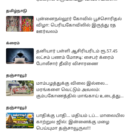
விடுத்த எச்சரிக்கை என்ன?
தமிழ்நாடு
புன்னைநல்லூர் கோவில் பூச்சொரிதல்
விழா: பெரியகோவிலில் இருந்து ரத
ஊர்வலம்
க்ரைம்
தனியார் பள்ளி ஆசிரியரிடம் ரூ.57.45
லட்சம் பணம் மோசடி: சைபர் க்ரைம்
போலீசார் தீவிர விசாரணை
தஞ்சாவூர்
மாம்பழத்துக்கு விலை இல்லை...
மரங்களை வெட்டும் அவலம்:
கும்பகோணத்தில் மாங்காய் உடைத்து
நூதனப் போராட்டம்
தஞ்சாவூர்
பாதிக்கு பாதி... மதியம் டப்... மாலையில
காற்றுல ஜில்: இன்னைக்கு மழை
பெய்யுமா தஞ்சாவூருல!!!