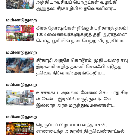
அத்தியாவசியப் பொருட்கள் வழங்கி
ஆறுதல்: சீர்காழியில் தவெகவினர்
நெகிழ்ச்சிப் பணி!
மயிலாடுதுறை
கிரக தோஷங்கள் நீங்கும் பரிகாரத் தலம்!
1008 வைணவர்களுக்குத் ததி ஆராதனை
செய்த பூமியில் நடைபெற்ற வீர நரசிம்ம
பெருமாள் திருத்தேரோட்டம்.
மயிலாடுதுறை
சீர்காழி அருகே கொடூரம்; முதியவரை ஈவு
இரக்கமின்றித் தாக்கி செல்ஃபி எடுத்த
தவெக நிர்வாகி: அரங்கேறிய
மனிதாபிமானமற்ற செயல்..!
மயிலாடுதுறை
உச்சக்கட்ட அவலம்: வேலை செய்யாத சிடி
ஸ்கேன்... இரவில் மருத்துவர்களே
இல்லாத அரசு மருத்துவமனைகள்!
"நாங்க எங்கதான் போறது?" பொதுமக்கள்
மயிலாடுதுறை
வேதனை..
நெருப்புப் பிழம்பாய் வந்த ஈசன்,
சரணடைந்த அசுரன்! திருவெண்காட்டில்