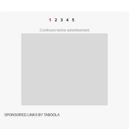
இளைஞர்கள்!
1
2
3
4
5
Continues below advertisement
SPONSORED LINKS BY TABOOLA