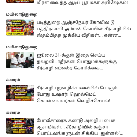
மிரள வைத்த ஆடிப் பூர மகா அபிஷேகம்!
மயிலாடுதுறை
படித்துறை ஆஞ்சநேயர் கோவில் டூ
பத்திரகாளி அம்மன் கோயில்: சீர்காழியில்
ஸ்தம்பித்த முக்கிய வீதிகள்... என்ன
காரணம்?
மயிலாடுதுறை
ஜூலை 31-க்குள் இதை செய்ய
தவறவிடாதீர்கள்! பொதுமக்களுக்கு
சீர்காழி எம்எல்ஏ கோரிக்கை
விடுத்துள்ளார்..
க்ரைம்
சீர்காழி புறவழிச்சாலையில் போகும்
போது உஷார்! ஹெல்மெட்
கொள்ளையர்கள் வெறிச்செயல்!
க்ரைம்
போலீசாரைக் கண்டு அலறிய பைக்
ஆசாமிகள்... சீர்காழியில் கஞ்சா
பொட்டலங்களுடன் சிக்கிய 'துள்ளல்'