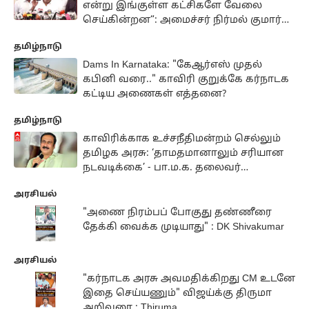
என்று இங்குள்ள கட்சிகளே வேலை
செய்கின்றன“: அமைச்சர் நிர்மல் குமார்
விளாசல்
தமிழ்நாடு
Dams In Karnataka: "கேஆர்எஸ் முதல்
கபினி வரை.." காவிரி குறுக்கே கர்நாடக
கட்டிய அணைகள் எத்தனை?
தமிழ்நாடு
காவிரிக்காக உச்சநீதிமன்றம் செல்லும்
தமிழக அரசு: ‘தாமதமானாலும் சரியான
நடவடிக்கை’ - பா.ம.க. தலைவர்
அன்புமணி ராமதாஸ்
அரசியல்
"அணை நிரம்பப் போகுது தண்ணீரை
தேக்கி வைக்க முடியாது" : DK Shivakumar
அரசியல்
"கர்நாடக அரசு அவமதிக்கிறது CM உடனே
இதை செய்யணும்" விஜய்க்கு திருமா
அறிவுரை : Thiruma