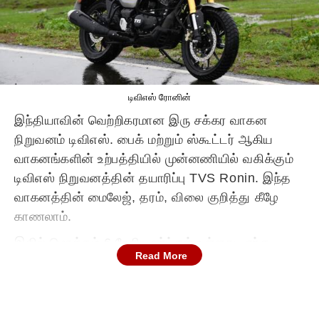
டிவிஎஸ் ரோனின்
இந்தியாவின் வெற்றிகரமான இரு சக்கர வாகன
நிறுவனம் டிவிஎஸ். பைக் மற்றும் ஸ்கூட்டர் ஆகிய
வாகனங்களின் உற்பத்தியில் முன்னணியில் வகிக்கும்
டிவிஎஸ் நிறுவனத்தின் தயாரிப்பு TVS Ronin. இந்த
வாகனத்தின் மைலேஜ், தரம், விலை குறித்து கீழே
காணலாம்.
இதில் மொத்தம் 6 வேரியண்ட்கள் உள்ளது. எந்த
Read More
வேரியண்ட் என்னென்ன விலை ( ஆன் ரோட்), அதன்
சிறப்பம்சங்கள் என்பதை கீழே விரிவாக காணலாம்.