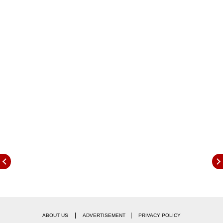
விலை
ப்ரேக்,
ப்ரேக்கி
எடை
ப்ளூடூத்
ஜிபிஎஸ்
வேரிய
சக்கரம்
ங்
வசதி
வசதி
ண்ட்
சிஸ்டம்
|
|
ABOUT US
ADVERTISEMENT
PRIVACY POLICY