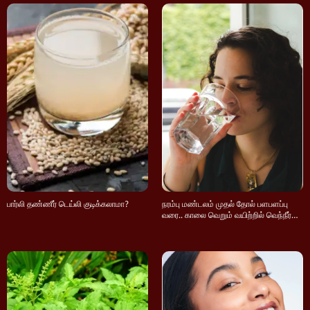
பார்லி தண்ணீர் டெய்லி குடிக்கலாமா?
நரம்பு மண்டலம் முதல் தோல் பளபளப்பு
வரை.. காலை வெறும் வயிற்றில் வெந்நீர்
குடிச்சு இவ்ளோ நன்மைகளா.?