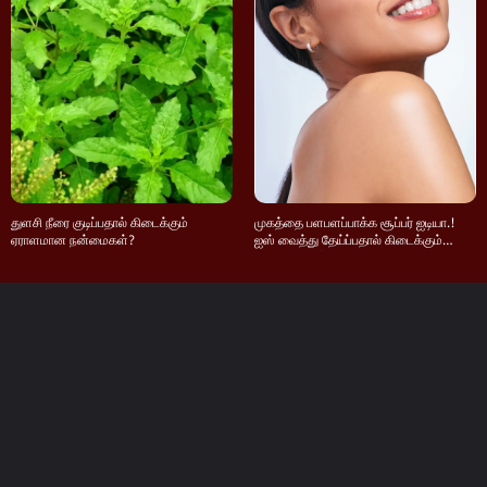
துளசி நீரை குடிப்பதால் கிடைக்கும்
முகத்தை பளபளப்பாக்க சூப்பர் ஐடியா.!
ஏராளமான நன்மைகள்?
ஐஸ் வைத்து தேய்ப்பதால் கிடைக்கும்
நன்மைகள் இதோ