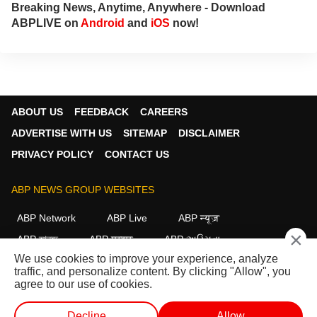
Breaking News, Anytime, Anywhere - Download
ABPLIVE on
Android
and
iOS
now!
ABOUT US
FEEDBACK
CAREERS
ADVERTISE WITH US
SITEMAP
DISCLAIMER
PRIVACY POLICY
CONTACT US
ABP NEWS GROUP WEBSITES
ABP Network
ABP Live
ABP न्यूज़
×
ABP আনন্দ
ABP माझा
ABP અસ્મિતા
We use cookies to improve your experience, analyze
ABP Ganga
ABP ਸਾਂਝਾ
ABP நாடு
ABP దేశం
traffic, and personalize content. By clicking "Allow", you
agree to our use of cookies.
FOLLOW US
Decline
Allow