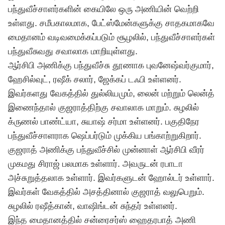
பந்துவீச்சாளர்களின் கையிலே ஒரு அணியின் வெற்றி
உள்ளது. சமீபகாலமாக, பேட்ஸ்மேன்களுக்கு சாதகமாகவே
மைதானம் வடிவமைக்கப்படும் சூழலில், பந்துவீச்சாளர்கள்
பந்துவீசுவது சவாலாக மாறியுள்ளது.
ஆர்சிபி அணிக்கு பந்துவீச்சு தூணாக புவனேஷ்வர்குமார்,
ஹேசில்வுட், ரஷீக் சலார், ஜேக்கப் டஃபி உள்ளனர்.
இவர்களது வேகத்தில் துல்லியமும், லைன் மற்றும் லென்த்
இணைந்தால் குஜராத்திற்கு சவாலாக மாறும். சுழலில்
க்ருணல் பாண்ட்யா, சுயாஷ் சர்மா உள்ளனர். பகுதிநேர
பந்துவீச்சாளராக ஷெப்பர்டும் முக்கிய பங்காற்றுகிறார்.
குஜராத் அணிக்கு பந்துவீச்சில் முன்னாள் ஆர்சிபி வீரர்
முகமது சிராஜ் பலமாக உள்ளார். அவருடன் ரபாடா
அச்சுறுத்தலாக உள்ளார். இவர்களுடன் ஹோல்டர் உள்ளார்.
இவர்கள் வேகத்தில் அசத்தினால் குஜராத் வலுபெறும்.
சுழலில் ரஷீத்கான், வாஷிங்டன் சுந்தர் உள்ளனர்.
இந்த மைதானத்தில் சன்ரைசர்ஸ் ஹைதரபாத் அணி