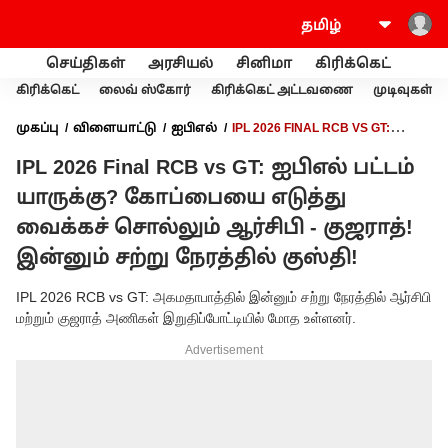
செய்திகள்
அரசியல்
சினிமா
கிரிக்கெட்
வணி
கிரிக்கெட்
லைவ் ஸ்கோர்
கிரிக்கெட் அட்டவணை
முடிவுகள்
முகப்பு
விளையாட்டு
ஐபிஎல்
IPL 2026 FINAL RCB VS GT:
ஐபிஎல் பட்டம் யாருக்கு? கோப்பையை எடுத்து வைக்கச் சொல்லும்
IPL 2026 Final RCB vs GT: ஐபிஎல் பட்டம்
ஆர்சிபி - குஜராத்! இன்னும் சற்று நேரத்தில் குஸ்தி!
யாருக்கு? கோப்பையை எடுத்து
வைக்கச் சொல்லும் ஆர்சிபி - குஜராத்!
இன்னும் சற்று நேரத்தில் குஸ்தி!
IPL 2026 RCB vs GT: அகமதாபாத்தில் இன்னும் சற்று நேரத்தில் ஆர்சிபி
மற்றும் குஜராத் அணிகள் இறுதிப்போட்டியில் மோத உள்ளனர்.
Advertisement