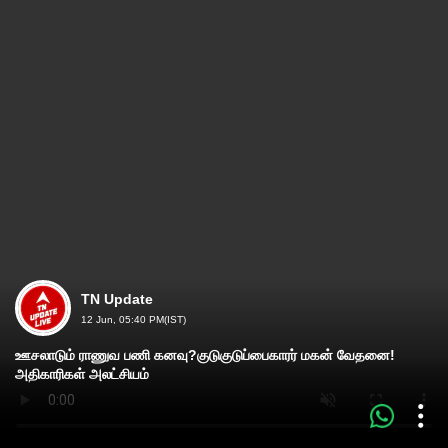
TN Update
12 Jun, 05:40 PM(IST)
ஊசலாடும் ராணுவ பணி கனவு?குடுகுடுப்பைகாரர் மகன் வேதனை!
அதிகாரிகள் அலட்சியம்