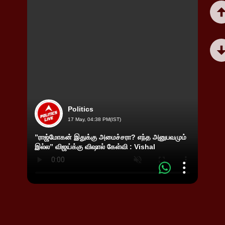
Politics
17 May, 04:38 PM(IST)
”ராஜ்மோகன் இதுக்கு அமைச்சரா? எந்த அனுபவமும்
தளபதி
இல்ல” விஜய்க்கு விஷால் கேள்வி : Vishal
எஸ்.பாப