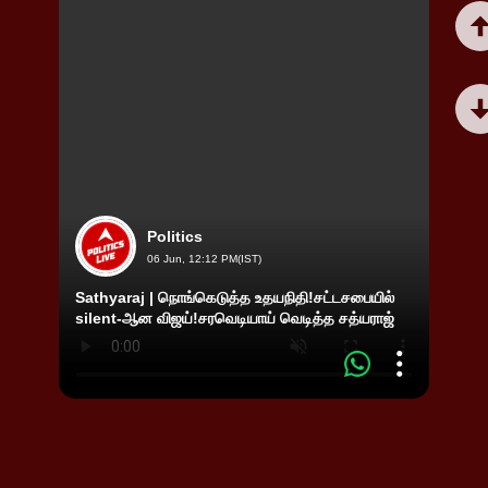
Politics
06 Jun, 12:12 PM(IST)
Sathyaraj | நொங்கெடுத்த உதயநிதி!சட்டசபையில்
உதயநி
silent-ஆன விஜய்!சரவெடியாய் வெடித்த சத்யராஜ்
பின்வ
Udhay